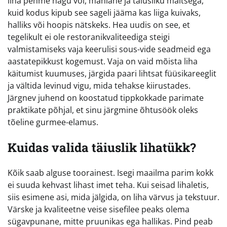
liha pehme nagu või, mahlane ja täiusliku maitsega,
kuid kodus kipub see sageli jääma kas liiga kuivaks,
halliks või hoopis nätskeks. Hea uudis on see, et
tegelikult ei ole restoranikvaliteediga steigi
valmistamiseks vaja keerulisi sous-vide seadmeid ega
aastatepikkust kogemust. Vaja on vaid mõista liha
käitumist kuumuses, järgida paari lihtsat füüsikareeglit
ja vältida levinud vigu, mida tehakse kiirustades.
Järgnev juhend on koostatud tippkokkade parimate
praktikate põhjal, et sinu järgmine õhtusöök oleks
tõeline gurmee-elamus.
Kuidas valida täiuslik lihatükk?
Kõik saab alguse toorainest. Isegi maailma parim kokk
ei suuda kehvast lihast imet teha. Kui seisad lihaletis,
siis esimene asi, mida jälgida, on liha värvus ja tekstuur.
Värske ja kvaliteetne veise sisefilee peaks olema
sügavpunane, mitte pruunikas ega hallikas. Pind peab