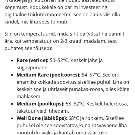
“Tunde järgi” küpsetamine nõuab aastatepikkust
kogemust. Kodukokale on parim investeering
digitaalne toidutermomeeter. See on ainus viis olla
kindel, mis liha sees toimub.
Siin on temperatuurid, mida sihtida (võta liha pannilt
ära, kui temperatuur on 2-3 kraadi madalam, sest
puhates see tõuseb):
Rare (verine):
50–52°C. Keskelt jahe ja
sügavpunane.
Medium Rare (pooltoores):
54–57°C. See on
enamiku kokkade soovitus sisefilee puhul. Liha on
keskelt soe ja ühtlaselt punakas-roosa, olles kõige
mahlasem.
Medium (poolküps):
58–62°C. Keskelt heleroosa,
tekstuur veidi tihedam.
Well Done (läbiküps):
68°C ja rohkem. Sisefilee
puhul ei ole see soovitatav, kuna rasvavaene liha
muutub kuivaks ja kaotab oma väärtuse.