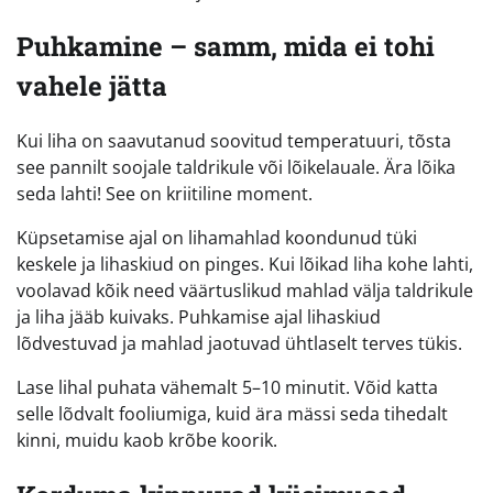
Puhkamine – samm, mida ei tohi
vahele jätta
Kui liha on saavutanud soovitud temperatuuri, tõsta
see pannilt soojale taldrikule või lõikelauale. Ära lõika
seda lahti! See on kriitiline moment.
Küpsetamise ajal on lihamahlad koondunud tüki
keskele ja lihaskiud on pinges. Kui lõikad liha kohe lahti,
voolavad kõik need väärtuslikud mahlad välja taldrikule
ja liha jääb kuivaks. Puhkamise ajal lihaskiud
lõdvestuvad ja mahlad jaotuvad ühtlaselt terves tükis.
Lase lihal puhata vähemalt 5–10 minutit. Võid katta
selle lõdvalt fooliumiga, kuid ära mässi seda tihedalt
kinni, muidu kaob krõbe koorik.