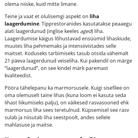
olema niiske, kuid mitte limane.
Teine ja vaat et olulisemgi aspekt on
liha
laagerdumine
. Tipprestoranides kasutatakse peaaegu
alati laagerdunud (inglise keeles
aged
) liha.
Laagerdumise käigus lõhustavad ensüümid lihaskiude,
muutes liha pehmemaks ja intensiivistades selle
maitset. Koduseks tarbimiseks tasub otsida vähemalt
21 päeva laagerdunud veiseliha. Kui pakendil on märge
“laagerdunud”, on see kindel märk paremast
kvaliteedist.
Pööra tähelepanu ka marmorsusele. Kuigi sisefilee on
oma olemuselt taine lihas (kuna loom ei kasuta seda
lihast liikumiseks palju), on väikesed rasvasooned ehk
marmorsus liha sees teretulnud. Küpsemisel see rasv
sulab ja niisutab liha seestpoolt, andes sellele
mahlasuse ja maitse.