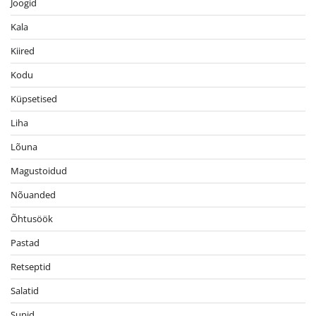
Joogid
Kala
Kiired
Kodu
Küpsetised
Liha
Lõuna
Magustoidud
Nõuanded
Õhtusöök
Pastad
Retseptid
Salatid
Supid