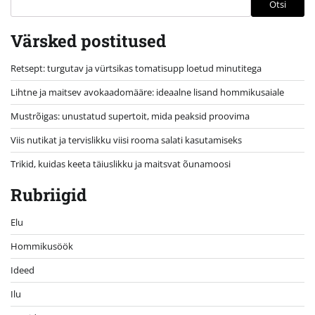
Otsi
Värsked postitused
Retsept: turgutav ja vürtsikas tomatisupp loetud minutitega
Lihtne ja maitsev avokaadomääre: ideaalne lisand hommikusaiale
Mustrõigas: unustatud supertoit, mida peaksid proovima
Viis nutikat ja tervislikku viisi rooma salati kasutamiseks
Trikid, kuidas keeta täiuslikku ja maitsvat õunamoosi
Rubriigid
Elu
Hommikusöök
Ideed
Ilu