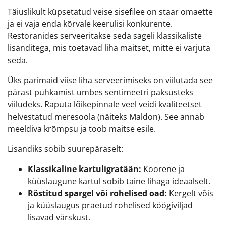
Täiuslikult küpsetatud veise sisefilee on staar omaette
ja ei vaja enda kõrvale keerulisi konkurente.
Restoranides serveeritakse seda sageli klassikaliste
lisanditega, mis toetavad liha maitset, mitte ei varjuta
seda.
Üks parimaid viise liha serveerimiseks on viilutada see
pärast puhkamist umbes sentimeetri paksusteks
viiludeks. Raputa lõikepinnale veel veidi kvaliteetset
helvestatud meresoola (näiteks Maldon). See annab
meeldiva krõmpsu ja toob maitse esile.
Lisandiks sobib suurepäraselt:
Klassikaline kartuligratään:
Koorene ja
küüslaugune kartul sobib taine lihaga ideaalselt.
Röstitud spargel või rohelised oad:
Kergelt võis
ja küüslaugus praetud rohelised köögiviljad
lisavad värskust.