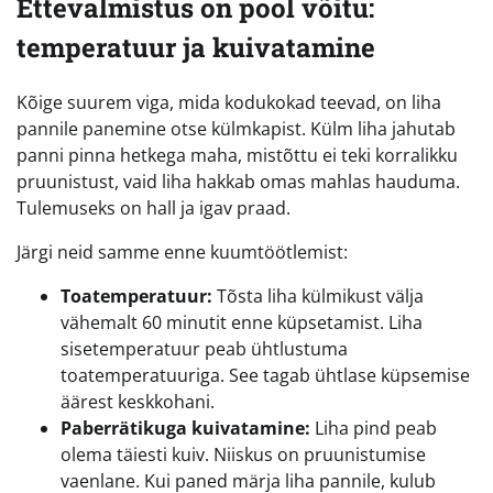
Ettevalmistus on pool võitu:
temperatuur ja kuivatamine
Kõige suurem viga, mida kodukokad teevad, on liha
pannile panemine otse külmkapist. Külm liha jahutab
panni pinna hetkega maha, mistõttu ei teki korralikku
pruunistust, vaid liha hakkab omas mahlas hauduma.
Tulemuseks on hall ja igav praad.
Järgi neid samme enne kuumtöötlemist:
Toatemperatuur:
Tõsta liha külmikust välja
vähemalt 60 minutit enne küpsetamist. Liha
sisetemperatuur peab ühtlustuma
toatemperatuuriga. See tagab ühtlase küpsemise
äärest keskkohani.
Paberrätikuga kuivatamine:
Liha pind peab
olema täiesti kuiv. Niiskus on pruunistumise
vaenlane. Kui paned märja liha pannile, kulub