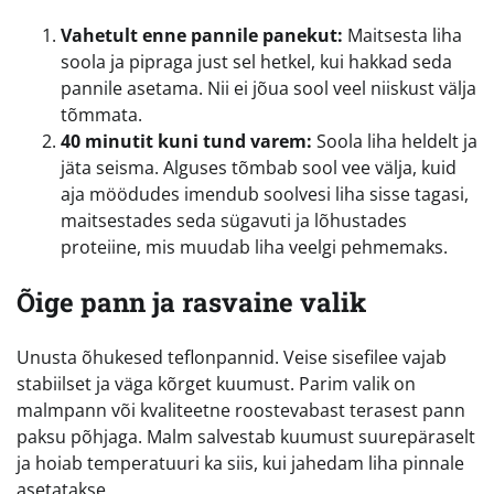
Vahetult enne pannile panekut:
Maitsesta liha
soola ja pipraga just sel hetkel, kui hakkad seda
pannile asetama. Nii ei jõua sool veel niiskust välja
tõmmata.
40 minutit kuni tund varem:
Soola liha heldelt ja
jäta seisma. Alguses tõmbab sool vee välja, kuid
aja möödudes imendub soolvesi liha sisse tagasi,
maitsestades seda sügavuti ja lõhustades
proteiine, mis muudab liha veelgi pehmemaks.
Õige pann ja rasvaine valik
Unusta õhukesed teflonpannid. Veise sisefilee vajab
stabiilset ja väga kõrget kuumust. Parim valik on
malmpann või kvaliteetne roostevabast terasest pann
paksu põhjaga. Malm salvestab kuumust suurepäraselt
ja hoiab temperatuuri ka siis, kui jahedam liha pinnale
asetatakse.