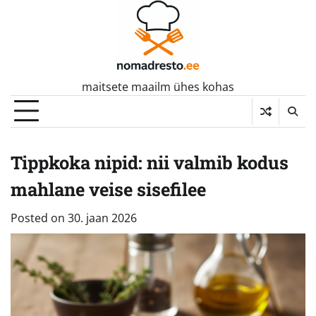
Skip
to
content
maitsete maailm ühes kohas
Tippkoka nipid: nii valmib kodus
mahlane veise sisefilee
Posted on
30. jaan 2026