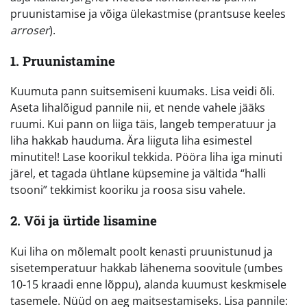
pruunistamise ja võiga ülekastmise (prantsuse keeles
arroser
).
1. Pruunistamine
Kuumuta pann suitsemiseni kuumaks. Lisa veidi õli.
Aseta lihalõigud pannile nii, et nende vahele jääks
ruumi. Kui pann on liiga täis, langeb temperatuur ja
liha hakkab hauduma. Ära liiguta liha esimestel
minutitel! Lase koorikul tekkida. Pööra liha iga minuti
järel, et tagada ühtlane küpsemine ja vältida “halli
tsooni” tekkimist kooriku ja roosa sisu vahele.
2. Või ja ürtide lisamine
Kui liha on mõlemalt poolt kenasti pruunistunud ja
sisetemperatuur hakkab lähenema soovitule (umbes
10-15 kraadi enne lõppu), alanda kuumust keskmisele
tasemele. Nüüd on aeg maitsestamiseks. Lisa pannile: