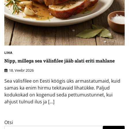
LIHA
Nipp, millega sea välisfilee jääb alati eriti mahlane
18. Veebr 2026
Sea välisfilee on Eesti köögis üks armastatumaid, kuid
samas ka enim hirmu tekitavaid lihatükke. Paljud
kodukokad on kogenud seda pettumustunnet, kui
ahjust tulnud ilus ja […]
Otsi