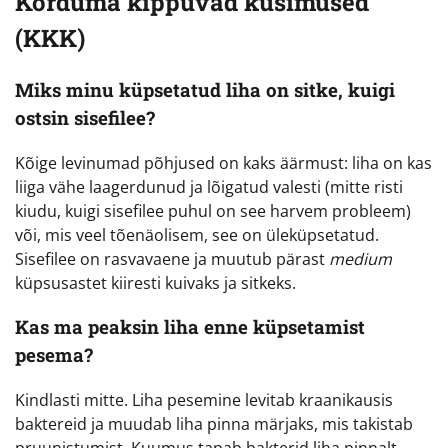
Korduma kippuvad küsimused
(KKK)
Miks minu küpsetatud liha on sitke, kuigi
ostsin sisefilee?
Kõige levinumad põhjused on kaks äärmust: liha on kas
liiga vähe laagerdunud ja lõigatud valesti (mitte risti
kiudu, kuigi sisefilee puhul on see harvem probleem)
või, mis veel tõenäolisem, see on üleküpsetatud.
Sisefilee on rasvavaene ja muutub pärast
medium
küpsusastet kiiresti kuivaks ja sitkeks.
Kas ma peaksin liha enne küpsetamist
pesema?
Kindlasti mitte. Liha pesemine levitab kraanikausis
baktereid ja muudab liha pinna märjaks, mis takistab
pruunistumist. Kuumus tapab bakterid liha pinnalt