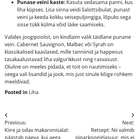
Punase veini kaste:
Kasuta sedasama panni, kus
liha küpses. Lisa sinna veidi šalottsibulat, punast
veini ja keeda kokku veisepuljongiga, lõpuks sega
sisse tükk külma võid läike saamiseks.
Valides joogipoolist, on kindlaim valik täidlane punane
vein. Cabernet Sauvignon, Malbec või Syrah on
klassikalised kaaslased, mille tanniinid ja happesus
tasakaalustavad liha valgurikkust ning rasvasust.
Oluline on meeles pidada, et toit on nautimiseks –
seega vali lisandid ja jook, mis just sinule kõige rohkem
meeldivad.
Posted in
Liha
Navigeerimine
Previous:
Next:
Kiire ja odav makaronisalat:
Retsept: Nii valmib
päästab päeva, kui aega
piparkoogiglasuur, mis ei