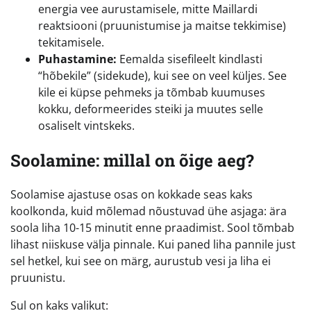
energia vee aurustamisele, mitte Maillardi
reaktsiooni (pruunistumise ja maitse tekkimise)
tekitamisele.
Puhastamine:
Eemalda sisefileelt kindlasti
“hõbekile” (sidekude), kui see on veel küljes. See
kile ei küpse pehmeks ja tõmbab kuumuses
kokku, deformeerides steiki ja muutes selle
osaliselt vintskeks.
Soolamine: millal on õige aeg?
Soolamise ajastuse osas on kokkade seas kaks
koolkonda, kuid mõlemad nõustuvad ühe asjaga: ära
soola liha 10-15 minutit enne praadimist. Sool tõmbab
lihast niiskuse välja pinnale. Kui paned liha pannile just
sel hetkel, kui see on märg, aurustub vesi ja liha ei
pruunistu.
Sul on kaks valikut: