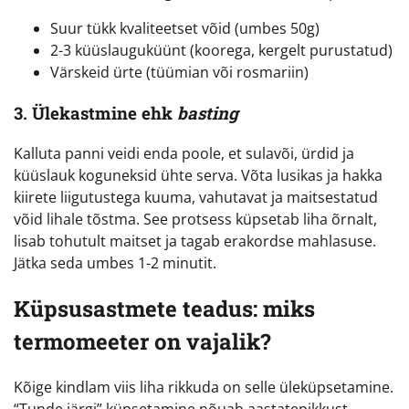
Suur tükk kvaliteetset võid (umbes 50g)
2-3 küüslauguküünt (koorega, kergelt purustatud)
Värskeid ürte (tüümian või rosmariin)
3. Ülekastmine ehk
basting
Kalluta panni veidi enda poole, et sulavõi, ürdid ja
küüslauk koguneksid ühte serva. Võta lusikas ja hakka
kiirete liigutustega kuuma, vahutavat ja maitsestatud
võid lihale tõstma. See protsess küpsetab liha õrnalt,
lisab tohutult maitset ja tagab erakordse mahlasuse.
Jätka seda umbes 1-2 minutit.
Küpsusastmete teadus: miks
termomeeter on vajalik?
Kõige kindlam viis liha rikkuda on selle üleküpsetamine.