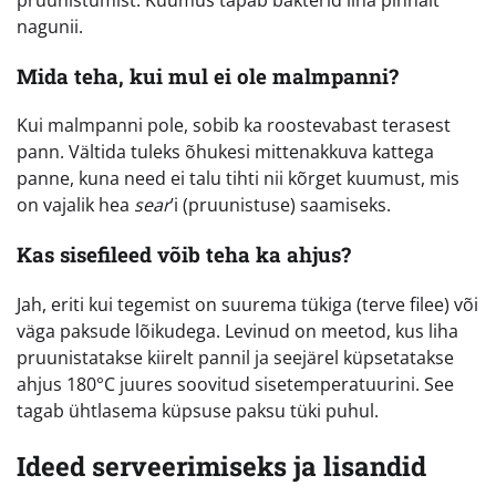
nagunii.
Mida teha, kui mul ei ole malmpanni?
Kui malmpanni pole, sobib ka roostevabast terasest
pann. Vältida tuleks õhukesi mittenakkuva kattega
panne, kuna need ei talu tihti nii kõrget kuumust, mis
on vajalik hea
sear
’i (pruunistuse) saamiseks.
Kas sisefileed võib teha ka ahjus?
Jah, eriti kui tegemist on suurema tükiga (terve filee) või
väga paksude lõikudega. Levinud on meetod, kus liha
pruunistatakse kiirelt pannil ja seejärel küpsetatakse
ahjus 180°C juures soovitud sisetemperatuurini. See
tagab ühtlasema küpsuse paksu tüki puhul.
Ideed serveerimiseks ja lisandid