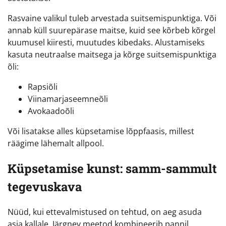
Rasvaine valikul tuleb arvestada suitsemispunktiga. Või
annab küll suurepärase maitse, kuid see kõrbeb kõrgel
kuumusel kiiresti, muutudes kibedaks. Alustamiseks
kasuta neutraalse maitsega ja kõrge suitsemispunktiga
õli:
Rapsiõli
Viinamarjaseemneõli
Avokaadoõli
Või lisatakse alles küpsetamise lõppfaasis, millest
räägime lähemalt allpool.
Küpsetamise kunst: samm-sammult
tegevuskava
Nüüd, kui ettevalmistused on tehtud, on aeg asuda
asja kallale. Järgnev meetod kombineerib pannil