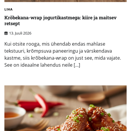
LIHA
Krõbekana-wrap jogurtikastmega: kiire ja maitsev
retsept
13. Juuli 2026
Kui otsite rooga, mis ühendab endas mahlase
tekstuuri, krõmpsuva paneeringu ja värskendava
kastme, siis krõbekana-wrap on just see, mida vajate.
See on ideaalne lahendus neile […]