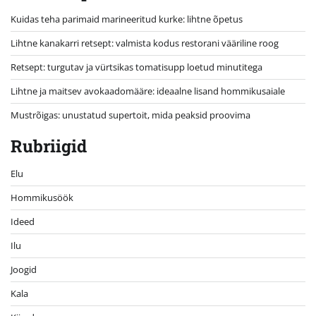
Kuidas teha parimaid marineeritud kurke: lihtne õpetus
Lihtne kanakarri retsept: valmista kodus restorani vääriline roog
Retsept: turgutav ja vürtsikas tomatisupp loetud minutitega
Lihtne ja maitsev avokaadomääre: ideaalne lisand hommikusaiale
Mustrõigas: unustatud supertoit, mida peaksid proovima
Rubriigid
Elu
Hommikusöök
Ideed
Ilu
Joogid
Kala