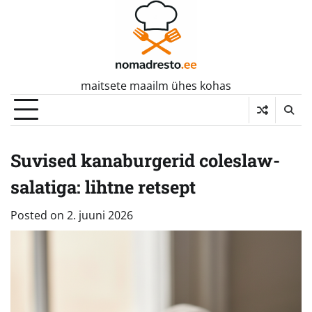
Skip
to
content
maitsete maailm ühes kohas
Suvised kanaburgerid coleslaw-
salatiga: lihtne retsept
Posted on
2. juuni 2026