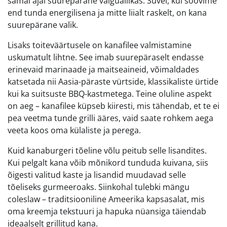
samal ajal suurepärane valguallikas. Suvel, kui soovime
end tunda energilisena ja mitte liialt raskelt, on kana
suurepärane valik.
Lisaks toiteväärtusele on kanafilee valmistamine
uskumatult lihtne. See imab suurepäraselt endasse
erinevaid marinaade ja maitseaineid, võimaldades
katsetada nii Aasia-päraste vürtside, klassikaliste ürtide
kui ka suitsuste BBQ-kastmetega. Teine oluline aspekt
on aeg – kanafilee küpseb kiiresti, mis tähendab, et te ei
pea veetma tunde grilli ääres, vaid saate rohkem aega
veeta koos oma külaliste ja perega.
Kuid kanaburgeri tõeline võlu peitub selle lisandites.
Kui pelgalt kana võib mõnikord tunduda kuivana, siis
õigesti valitud kaste ja lisandid muudavad selle
tõeliseks gurmeeroaks. Siinkohal tulebki mängu
coleslaw – traditsiooniline Ameerika kapsasalat, mis
oma kreemja tekstuuri ja hapuka nüansiga täiendab
ideaalselt grillitud kana.