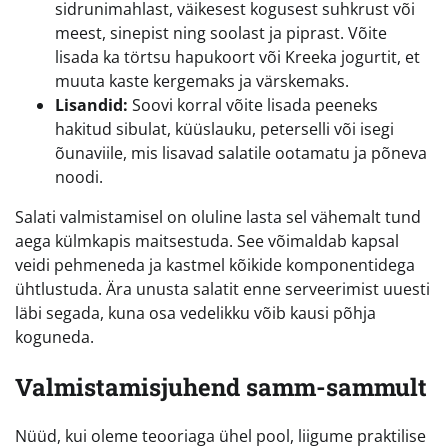
sidrunimahlast, väikesest kogusest suhkrust või
meest, sinepist ning soolast ja piprast. Võite
lisada ka törtsu hapukoort või Kreeka jogurtit, et
muuta kaste kergemaks ja värskemaks.
Lisandid:
Soovi korral võite lisada peeneks
hakitud sibulat, küüslauku, peterselli või isegi
õunaviile, mis lisavad salatile ootamatu ja põneva
noodi.
Salati valmistamisel on oluline lasta sel vähemalt tund
aega külmkapis maitsestuda. See võimaldab kapsal
veidi pehmeneda ja kastmel kõikide komponentidega
ühtlustuda. Ära unusta salatit enne serveerimist uuesti
läbi segada, kuna osa vedelikku võib kausi põhja
koguneda.
Valmistamisjuhend samm-sammult
Nüüd, kui oleme teooriaga ühel pool, liigume praktilise