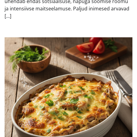
ühendab endas sotsiaalsuse, näpuga söömise rõõmu
ja intensiivse maitseelamuse. Paljud inimesed arvavad
[…]