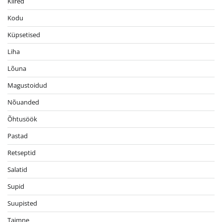
Kiired
Kodu
Küpsetised
Liha
Lõuna
Magustoidud
Nõuanded
Õhtusöök
Pastad
Retseptid
Salatid
Supid
Suupisted
Taimne