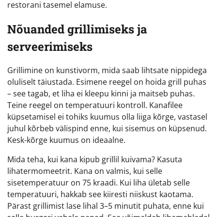
restorani tasemel elamuse.
Nõuanded grillimiseks ja
serveerimiseks
Grillimine on kunstivorm, mida saab lihtsate nippidega
oluliselt täiustada. Esimene reegel on hoida grill puhas
– see tagab, et liha ei kleepu kinni ja maitseb puhas.
Teine reegel on temperatuuri kontroll. Kanafilee
küpsetamisel ei tohiks kuumus olla liiga kõrge, vastasel
juhul kõrbeb välispind enne, kui sisemus on küpsenud.
Kesk-kõrge kuumus on ideaalne.
Mida teha, kui kana kipub grillil kuivama? Kasuta
lihatermomeetrit. Kana on valmis, kui selle
sisetemperatuur on 75 kraadi. Kui liha ületab selle
temperatuuri, hakkab see kiiresti niiskust kaotama.
Pärast grillimist lase lihal 3–5 minutit puhata, enne kui