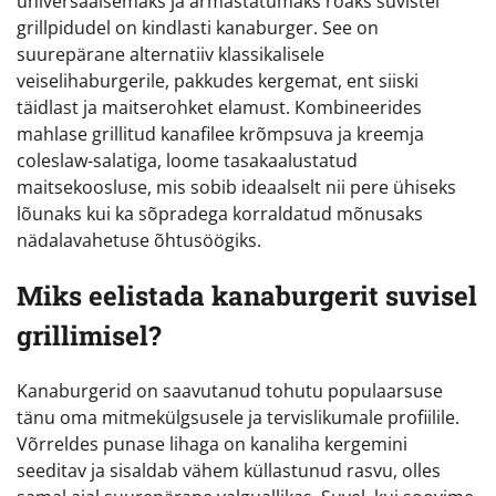
universaalsemaks ja armastatumaks roaks suvistel
grillpidudel on kindlasti kanaburger. See on
suurepärane alternatiiv klassikalisele
veiselihaburgerile, pakkudes kergemat, ent siiski
täidlast ja maitserohket elamust. Kombineerides
mahlase grillitud kanafilee krõmpsuva ja kreemja
coleslaw-salatiga, loome tasakaalustatud
maitsekoosluse, mis sobib ideaalselt nii pere ühiseks
lõunaks kui ka sõpradega korraldatud mõnusaks
nädalavahetuse õhtusöögiks.
Miks eelistada kanaburgerit suvisel
grillimisel?
Kanaburgerid on saavutanud tohutu populaarsuse
tänu oma mitmekülgsusele ja tervislikumale profiilile.
Võrreldes punase lihaga on kanaliha kergemini
seeditav ja sisaldab vähem küllastunud rasvu, olles