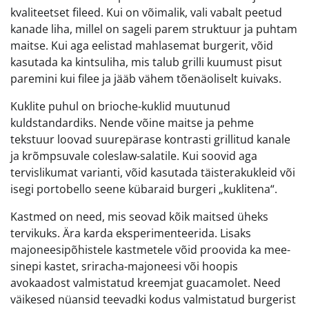
kvaliteetset fileed. Kui on võimalik, vali vabalt peetud
kanade liha, millel on sageli parem struktuur ja puhtam
maitse. Kui aga eelistad mahlasemat burgerit, võid
kasutada ka kintsuliha, mis talub grilli kuumust pisut
paremini kui filee ja jääb vähem tõenäoliselt kuivaks.
Kuklite puhul on brioche-kuklid muutunud
kuldstandardiks. Nende võine maitse ja pehme
tekstuur loovad suurepärase kontrasti grillitud kanale
ja krõmpsuvale coleslaw-salatile. Kui soovid aga
tervislikumat varianti, võid kasutada täisterakukleid või
isegi portobello seene kübaraid burgeri „kuklitena“.
Kastmed on need, mis seovad kõik maitsed üheks
tervikuks. Ära karda eksperimenteerida. Lisaks
majoneesipõhistele kastmetele võid proovida ka mee-
sinepi kastet, sriracha-majoneesi või hoopis
avokaadost valmistatud kreemjat guacamolet. Need
väikesed nüansid teevadki kodus valmistatud burgerist