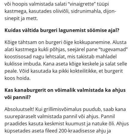
või hoopis valmistada salati “vinaigrette” tüüpi
kastmega, kasutades oliiviõli, sidrunimahla, dijon-
sinepit ja mett.
Kuidas vältida burgeri lagunemist söömise ajal?
Kõige tähtsam on burgeri õige kokkupanemine. Alusta
alati kastmega kukli põhjas, seejärel pane “tugevamad”
koostisosad nagu lehtsalat, mis takistab mahladel
kuklisse imbuda. Kana aseta kõige keskele ja salat selle
peale. Võid kasutada ka pikki kokteilitikke, et burgerit
koos hoida.
Kas kanaburgerit on võimalik valmistada ka ahjus
või pannil?
Absoluutselt! Kui grillimisvõimalus puudub, saab kana
suurepäraselt valmistada pannil või ahjus. Pannil
praadides kasuta keskmist kuumust ja natuke õli. Ahjus
küpsetades aseta fileed 200-kraadisesse ahju ja