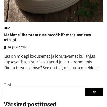
LIHA
Mahlane liha prantsuse moodi: lihtne ja maitsev
retsept
19. Jaan 2026
Kas on midagi kodusemat ja lohutavamat kui ahjus
küpseva liha, sibula ja sulanud juustu aroom, mis
täidab terve elamise? See on toit, mis toob meelde […]
Otsi
Otsi
Värsked postitused