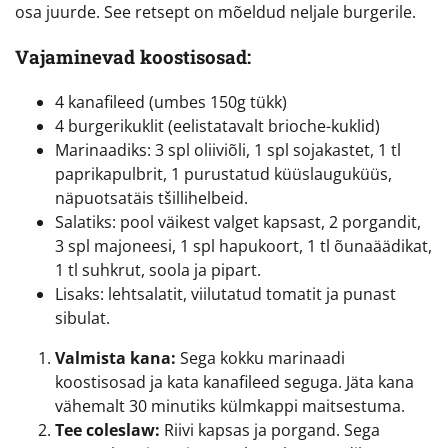
osa juurde. See retsept on mõeldud neljale burgerile.
Vajaminevad koostisosad:
4 kanafileed (umbes 150g tükk)
4 burgerikuklit (eelistatavalt brioche-kuklid)
Marinaadiks: 3 spl oliiviõli, 1 spl sojakastet, 1 tl
paprikapulbrit, 1 purustatud küüslauguküüs,
näpuotsatäis tšillihelbeid.
Salatiks: pool väikest valget kapsast, 2 porgandit,
3 spl majoneesi, 1 spl hapukoort, 1 tl õunaäädikat,
1 tl suhkrut, soola ja pipart.
Lisaks: lehtsalatit, viilutatud tomatit ja punast
sibulat.
Valmista kana:
Sega kokku marinaadi
koostisosad ja kata kanafileed seguga. Jäta kana
vähemalt 30 minutiks külmkappi maitsestuma.
Tee coleslaw:
Riivi kapsas ja porgand. Sega