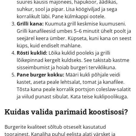
suures kausis majonees, hapukoor, äädikas,
suhkur, sool ja pipar. Lisa köögiviljad ja sega
korralikult läbi. Pane külmkappi ootele.
Grilli kana:
Kuumuta grill keskmise kuumuseni.
Grilli kanafileesid umbes 5–6 minutit ühelt poolt ja
seejärel keera ümber. Küpseta, kuni kana on seest
küps, kuid endiselt mahlane.
Rösti kuklid:
Lõika kuklid pooleks ja grilli
lõikepinnad kergelt kuldseks. See takistab kastme
sisseimbumist ja hoiab burgeri terviklikuna.
Pane burger kokku:
Määri kukli põhjale veidi
kastet, aseta peale lehtsalat, tomat ja kanafilee.
Tõsta kana peale korralik portsjon coleslaw-salatit
ja viilud punast sibulat. Kata teise kuklipoolikuga.
Kuidas valida parimaid koostisosi?
Burgerite kvaliteet sõltub otseselt kasutatud
toorainest. Kanaliha puhul eelista alati värsket ja