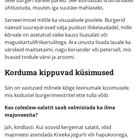
selle burgeri vahele paned. See võimaldab lihamahladel
ühtlustuda, muutes iga suutäie mahlaseks.
Serveerimisel mõtle ka visuaalsele poolele. Burgerid
näevad suurepärased välja puidust lõikelaudadel, mille
kõrvale on asetatud väike kauss lisasalati või
maguskartulifriikartulitega. Ära unusta lisada lauale ka
värskeid maitsetaimi, nagu koriander või petersell, mis
lisavad toidule värvi ja aroomi.
Korduma kippuvad küsimused
Siin on vastused mõnele kõige levinumale küsimusele,
mis kodustel burgerimeistritel ette tulla võib:
Kas coleslaw-salatit saab valmistada ka ilma
majoneesita?
Jah, kindlasti. Kui soovid kergemat salatit, võid
majoneesi asendada Kreeka jogurti või hapukoorega,