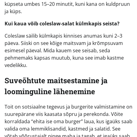
küpseta umbes 15–20 minutit, kuni kana on kuldpruun
ja küps.
Kui kaua võib coleslaw-salat külmkapis seista?
Coleslaw säilib külmkapis kinnises anumas kuni 2–3
päeva. Siiski on see kõige maitsvam ja krõmpsuvam
esimesel päeval. Mida kauem see seisab, seda
pehmemaks kapsas muutub, kuna see imab kastme
vedelikku.
Suveõhtute maitsestamine ja
loominguline lähenemine
Toit on sotsiaalne tegevus ja burgerite valmistamine on
suurepärane viis kaasata sõpru ja perekonda. Võite
korraldada “ehita ise oma burger” laua, kus igaüks saab
valida oma lemmiklisandid, kastmed ja salatid. See
võtab võõrustajalt pinge maha ja tagab, et igaüks saab