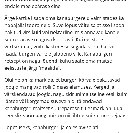
endale meelepärase eine.
Ärge kartke lisada oma kanaburgereid valmistades ka
hooajalisi tooraineid. Suve lõpus võite salatisse lisada
hakitud virsikuid või nektariine, mis annavad kanale
suurepärase magusa kontrasti. Kui eelistate
vürtsikamat, võite kastmesse segada srirachat või
lisada burgeri vahele jalopeno viile. Kanaburgeri
retsept on nagu lõuend, kuhu saate oma maitse-
eelistuste järgi “maalida”.
Oluline on ka märkida, et burgeri kõrvale pakutavad
joogid mängivad rolli üldises elamuses. Kerged ja
värskendavad joogid, nagu sidrunimaitseline vesi, külm
jäätee või kergemad suveveinid, täiendavad
kanaburgeri maitset suurepäraselt. Eesmärk on luua
terviklik söömaaeg, mis on nii lihtne kui ka meeldejääv.
Lõpetuseks, kanaburgeri ja coleslaw-salati