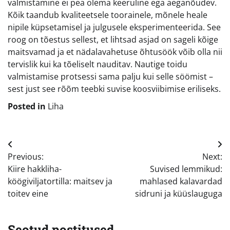
valmistamine ei pea olema keeruline ega aeganõudev.
Kõik taandub kvaliteetsele toorainele, mõnele heale
nipile küpsetamisel ja julgusele eksperimenteerida. See
roog on tõestus sellest, et lihtsad asjad on sageli kõige
maitsvamad ja et nädalavahetuse õhtusöök võib olla nii
tervislik kui ka tõeliselt nauditav. Nautige toidu
valmistamise protsessi sama palju kui selle söömist –
sest just see rõõm teebki suvise koosviibimise eriliseks.
Posted in
Liha
Navigeerimine
Previous:
Next:
Kiire hakkliha-
Suvised lemmikud:
köögiviljatortilla: maitsev ja
mahlased kalavardad
toitev eine
sidruni ja küüslauguga
Seotud postitused