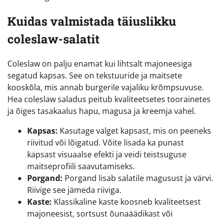
Kuidas valmistada täiuslikku
coleslaw-salatit
Coleslaw on palju enamat kui lihtsalt majoneesiga
segatud kapsas. See on tekstuuride ja maitsete
kooskõla, mis annab burgerile vajaliku krõmpsuvuse.
Hea coleslaw saladus peitub kvaliteetsetes toorainetes
ja õiges tasakaalus hapu, magusa ja kreemja vahel.
Kapsas:
Kasutage valget kapsast, mis on peeneks
riivitud või lõigatud. Võite lisada ka punast
kapsast visuaalse efekti ja veidi teistsuguse
maitseprofiili saavutamiseks.
Porgand:
Porgand lisab salatile magusust ja värvi.
Riivige see jämeda riiviga.
Kaste:
Klassikaline kaste koosneb kvaliteetsest
majoneesist, sortsust õunaäädikast või