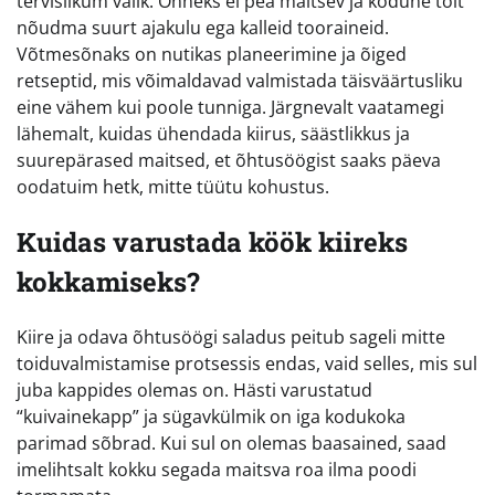
tervislikum valik. Õnneks ei pea maitsev ja kodune toit
nõudma suurt ajakulu ega kalleid tooraineid.
Võtmesõnaks on nutikas planeerimine ja õiged
retseptid, mis võimaldavad valmistada täisväärtusliku
eine vähem kui poole tunniga. Järgnevalt vaatamegi
lähemalt, kuidas ühendada kiirus, säästlikkus ja
suurepärased maitsed, et õhtusöögist saaks päeva
oodatuim hetk, mitte tüütu kohustus.
Kuidas varustada köök kiireks
kokkamiseks?
Kiire ja odava õhtusöögi saladus peitub sageli mitte
toiduvalmistamise protsessis endas, vaid selles, mis sul
juba kappides olemas on. Hästi varustatud
“kuivainekapp” ja sügavkülmik on iga kodukoka
parimad sõbrad. Kui sul on olemas baasained, saad
imelihtsalt kokku segada maitsva roa ilma poodi