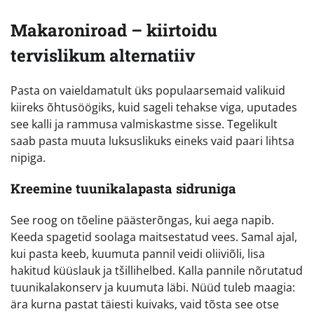
Makaroniroad – kiirtoidu
tervislikum alternatiiv
Pasta on vaieldamatult üks populaarsemaid valikuid
kiireks õhtusöögiks, kuid sageli tehakse viga, uputades
see kalli ja rammusa valmiskastme sisse. Tegelikult
saab pasta muuta luksuslikuks eineks vaid paari lihtsa
nipiga.
Kreemine tuunikalapasta sidruniga
See roog on tõeline päästerõngas, kui aega napib.
Keeda spagetid soolaga maitsestatud vees. Samal ajal,
kui pasta keeb, kuumuta pannil veidi oliiviõli, lisa
hakitud küüslauk ja tšillihelbed. Kalla pannile nõrutatud
tuunikalakonserv ja kuumuta läbi. Nüüd tuleb maagia:
ära kurna pastat täiesti kuivaks, vaid tõsta see otse