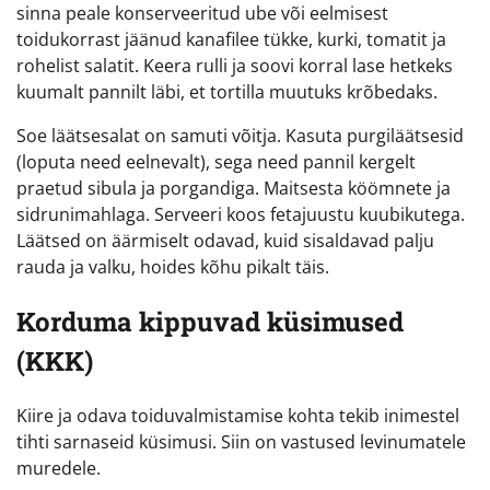
sinna peale konserveeritud ube või eelmisest
toidukorrast jäänud kanafilee tükke, kurki, tomatit ja
rohelist salatit. Keera rulli ja soovi korral lase hetkeks
kuumalt pannilt läbi, et tortilla muutuks krõbedaks.
Soe läätsesalat on samuti võitja. Kasuta purgiläätsesid
(loputa need eelnevalt), sega need pannil kergelt
praetud sibula ja porgandiga. Maitsesta köömnete ja
sidrunimahlaga. Serveeri koos fetajuustu kuubikutega.
Läätsed on äärmiselt odavad, kuid sisaldavad palju
rauda ja valku, hoides kõhu pikalt täis.
Korduma kippuvad küsimused
(KKK)
Kiire ja odava toiduvalmistamise kohta tekib inimestel
tihti sarnaseid küsimusi. Siin on vastused levinumatele
muredele.