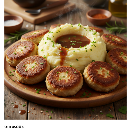
ÕHTUSÖÖK