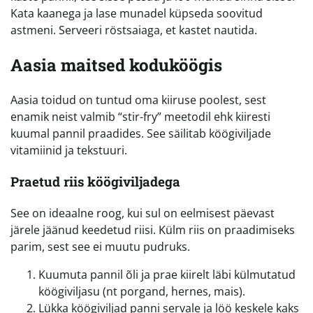
Kata kaanega ja lase munadel küpseda soovitud
astmeni. Serveeri röstsaiaga, et kastet nautida.
Aasia maitsed koduköögis
Aasia toidud on tuntud oma kiiruse poolest, sest
enamik neist valmib “stir-fry” meetodil ehk kiiresti
kuumal pannil praadides. See säilitab köögiviljade
vitamiinid ja tekstuuri.
Praetud riis köögiviljadega
See on ideaalne roog, kui sul on eelmisest päevast
järele jäänud keedetud riisi. Külm riis on praadimiseks
parim, sest see ei muutu pudruks.
Kuumuta pannil õli ja prae kiirelt läbi külmutatud
köögiviljasu (nt porgand, hernes, mais).
Lükka köögiviljad panni servale ja löö keskele kaks