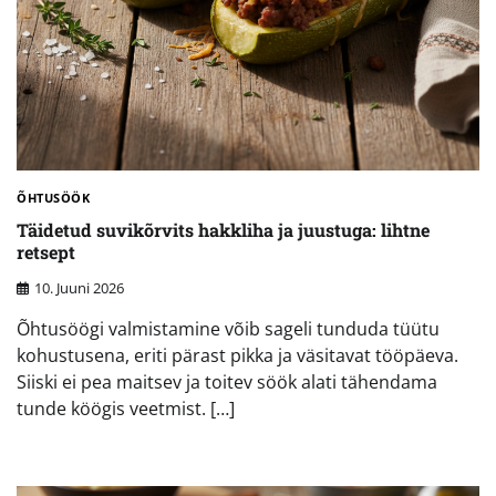
ÕHTUSÖÖK
Täidetud suvikõrvits hakkliha ja juustuga: lihtne
retsept
10. Juuni 2026
Õhtusöögi valmistamine võib sageli tunduda tüütu
kohustusena, eriti pärast pikka ja väsitavat tööpäeva.
Siiski ei pea maitsev ja toitev söök alati tähendama
tunde köögis veetmist. […]