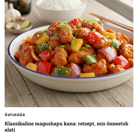
ÕHTUSÖÖK
Klassikaline magushapu kana: retsept, mis õnnestub
alati