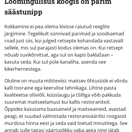
Loomingulisus köögis on parim
säästunipp
Kokkamine ei pea olema kivisse raiutud reeglite
järgimine. Tegelikult sünnivad parimad ja soodsaimad
road just siis, kui julged retsepte kohandada vastavalt
sellele, mis sul parajasti kodus olemas on. Kui retsept
nõuab suvikõrvitsat, aga sul on kapis baklažaan –
kasuta seda. Kui sul pole kanaliha, asenda see
kikerhernestega.
Oluline on muuta mõtteviisi: maitsev õhtusöök ei võrdu
kalli tooraine ega keerulise tehnikaga. Lihtne pasta
kvaliteetse oliiviõli, küüslaugu ja tšilliga võib pakkuda
suuremat maitseelamust kui kallis restoranitoit.
Õppides kasutama baasaineid ja maitseaineid, avastad
peagi, et suudad valmistada restoraniväärilisi roogasid
murdosa hinna eest ja seda vaid loetud minutitega. See
annab sulle tagasi väärtuslikku vaba aega ning jätab