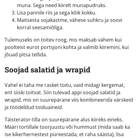
muna. Sega need kiirelt munapudruks.
Lisa pannile riis ja sega kõik kokku.
Maitsesta sojakastme, vähese suhkru ja soovi
korral seesamiõliga.
Tulemuseks on toitev roog, mis maksab vähem kui
poolteist eurot portsjoni kohta ja valmib kiiremini, kui
jõuad pitsa tellida.
Soojad salatid ja wrapid
Vahel ei taha me rasket toitu, vaid midagi kergemat,
ent siiski toitvat. Siin tulevad appi soojad salatid ja
wrapid, mis on suurepärane viis kombineerida värskeid
ja töödeldud toiduaineid.
Täisterator-tilla on suurepärane alus kiireks eineks.
Määri tortillale toorjuustu või hummust (mida saab ka
ise kikerhernestest püreestada, et raha säästa), lisa