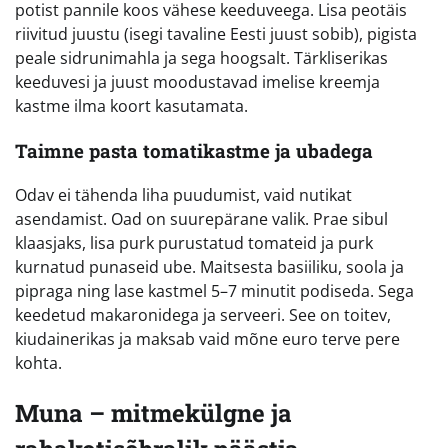
potist pannile koos vähese keeduveega. Lisa peotäis
riivitud juustu (isegi tavaline Eesti juust sobib), pigista
peale sidrunimahla ja sega hoogsalt. Tärkliserikas
keeduvesi ja juust moodustavad imelise kreemja
kastme ilma koort kasutamata.
Taimne pasta tomatikastme ja ubadega
Odav ei tähenda liha puudumist, vaid nutikat
asendamist. Oad on suurepärane valik. Prae sibul
klaasjaks, lisa purk purustatud tomateid ja purk
kurnatud punaseid ube. Maitsesta basiiliku, soola ja
pipraga ning lase kastmel 5–7 minutit podiseda. Sega
keedetud makaronidega ja serveeri. See on toitev,
kiudainerikas ja maksab vaid mõne euro terve pere
kohta.
Muna – mitmekülgne ja