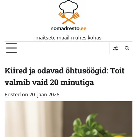
Skip
to
content
maitsete maailm ühes kohas
Kiired ja odavad õhtusöögid: Toit
valmib vaid 20 minutiga
Posted on
20. jaan 2026