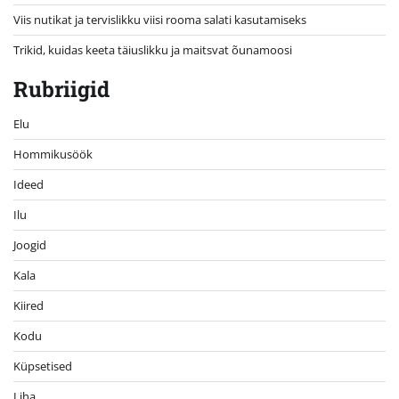
Viis nutikat ja tervislikku viisi rooma salati kasutamiseks
Trikid, kuidas keeta täiuslikku ja maitsvat õunamoosi
Rubriigid
Elu
Hommikusöök
Ideed
Ilu
Joogid
Kala
Kiired
Kodu
Küpsetised
Liha