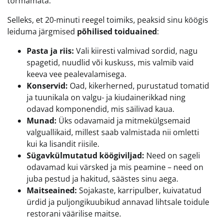
tormamata.
Selleks, et 20-minuti reegel toimiks, peaksid sinu köögis
leiduma järgmised
põhilised toiduained
:
Pasta ja riis:
Vali kiiresti valmivad sordid, nagu
spagetid, nuudlid või kuskuss, mis valmib vaid
keeva vee pealevalamisega.
Konservid:
Oad, kikerherned, purustatud tomatid
ja tuunikala on valgu- ja kiudainerikkad ning
odavad komponendid, mis säilivad kaua.
Munad:
Üks odavamaid ja mitmekülgsemaid
valguallikaid, millest saab valmistada nii omletti
kui ka lisandit riisile.
Sügavkülmutatud köögiviljad:
Need on sageli
odavamad kui värsked ja mis peamine – need on
juba pestud ja hakitud, säästes sinu aega.
Maitseained:
Sojakaste, karripulber, kuivatatud
ürdid ja puljongikuubikud annavad lihtsale toidule
restorani väärilise maitse.