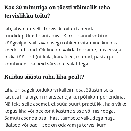
Kas 20 minutiga on tõesti võimalik teha
tervislikku toitu?
Jah, absoluutselt. Tervislik toit ei tähenda
tundidepikkust hautamist. Kiirelt pannil vokitud
köögiviljad säilitavad isegi rohkem vitamiine kui pikalt
keedetud road. Oluline on valida tooraine, mis ei vaja
pikka töötlust (nt kala, kanafilee, munad, pasta) ja
kombineerida neid värskete salatitega.
Kuidas säästa raha liha pealt?
Liha on sageli toidukorvi kalleim osa. Säästmiseks
kasuta liha pigem maitseandja kui põhikomponendina.
Näiteks selle asemel, et süüa suurt praetükki, haki väike
kogus liha või peekonit kastme sisse või riisirooga.
Samuti asenda osa lihast taimsete valkudega nagu
läätsed või oad – see on odavam ja tervislikum.