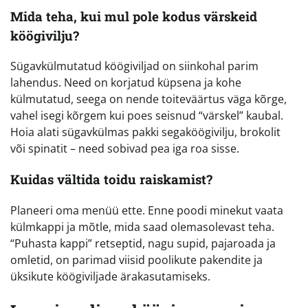
Mida teha, kui mul pole kodus värskeid
köögivilju?
Sügavkülmutatud köögiviljad on siinkohal parim
lahendus. Need on korjatud küpsena ja kohe
külmutatud, seega on nende toiteväärtus väga kõrge,
vahel isegi kõrgem kui poes seisnud “värskel” kaubal.
Hoia alati sügavkülmas pakki segaköögivilju, brokolit
või spinatit – need sobivad pea iga roa sisse.
Kuidas vältida toidu raiskamist?
Planeeri oma menüü ette. Enne poodi minekut vaata
külmkappi ja mõtle, mida saad olemasolevast teha.
“Puhasta kappi” retseptid, nagu supid, pajaroada ja
omletid, on parimad viisid poolikute pakendite ja
üksikute köögiviljade ärakasutamiseks.