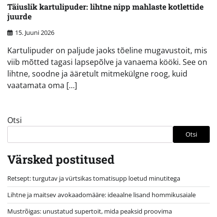
Täiuslik kartulipuder: lihtne nipp mahlaste kotlettide
juurde
15. Juuni 2026
Kartulipuder on paljude jaoks tõeline mugavustoit, mis
viib mõtted tagasi lapsepõlve ja vanaema kööki. See on
lihtne, soodne ja ääretult mitmekülgne roog, kuid
vaatamata oma […]
Otsi
Otsi
Värsked postitused
Retsept: turgutav ja vürtsikas tomatisupp loetud minutitega
Lihtne ja maitsev avokaadomääre: ideaalne lisand hommikusaiale
Mustrõigas: unustatud supertoit, mida peaksid proovima