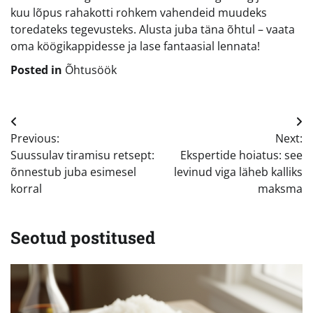
kuu lõpus rahakotti rohkem vahendeid muudeks
toredateks tegevusteks. Alusta juba täna õhtul – vaata
oma köögikappidesse ja lase fantaasial lennata!
Posted in
Õhtusöök
Navigeerimine
Previous:
Next:
Suussulav tiramisu retsept:
Ekspertide hoiatus: see
õnnestub juba esimesel
levinud viga läheb kalliks
korral
maksma
Seotud postitused