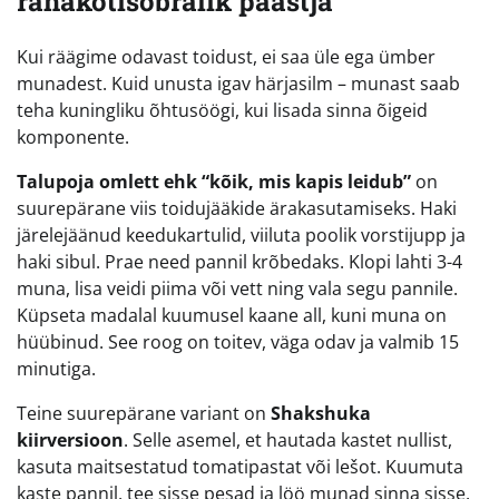
rahakotisõbralik päästja
Kui räägime odavast toidust, ei saa üle ega ümber
munadest. Kuid unusta igav härjasilm – munast saab
teha kuningliku õhtusöögi, kui lisada sinna õigeid
komponente.
Talupoja omlett ehk “kõik, mis kapis leidub”
on
suurepärane viis toidujääkide ärakasutamiseks. Haki
järelejäänud keedukartulid, viiluta poolik vorstijupp ja
haki sibul. Prae need pannil krõbedaks. Klopi lahti 3-4
muna, lisa veidi piima või vett ning vala segu pannile.
Küpseta madalal kuumusel kaane all, kuni muna on
hüübinud. See roog on toitev, väga odav ja valmib 15
minutiga.
Teine suurepärane variant on
Shakshuka
kiirversioon
. Selle asemel, et hautada kastet nullist,
kasuta maitsestatud tomatipastat või lešot. Kuumuta
kaste pannil, tee sisse pesad ja löö munad sinna sisse.