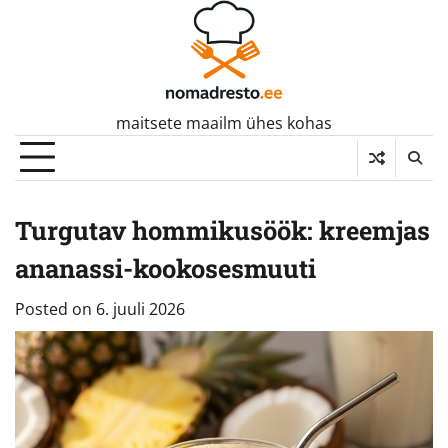
Skip
to
content
maitsete maailm ühes kohas
Turgutav hommikusöök: kreemjas
ananassi-kookosesmuuti
Posted on
6. juuli 2026