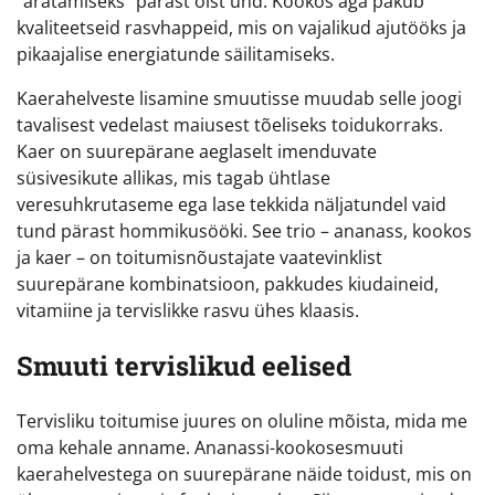
“äratamiseks” pärast öist und. Kookos aga pakub
kvaliteetseid rasvhappeid, mis on vajalikud ajutööks ja
pikaajalise energiatunde säilitamiseks.
Kaerahelveste lisamine smuutisse muudab selle joogi
tavalisest vedelast maiusest tõeliseks toidukorraks.
Kaer on suurepärane aeglaselt imenduvate
süsivesikute allikas, mis tagab ühtlase
veresuhkrutaseme ega lase tekkida näljatundel vaid
tund pärast hommikusööki. See trio – ananass, kookos
ja kaer – on toitumisnõustajate vaatevinklist
suurepärane kombinatsioon, pakkudes kiudaineid,
vitamiine ja tervislikke rasvu ühes klaasis.
Smuuti tervislikud eelised
Tervisliku toitumise juures on oluline mõista, mida me
oma kehale anname. Ananassi-kookosesmuuti
kaerahelvestega on suurepärane näide toidust, mis on