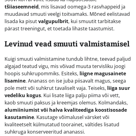
tšiiaseemneid
, mis lisavad oomega-3 rasvhappeid ja
muudavad smuuti veelgi toitvamaks. Mõned eelistavad
lisada ka pisut
valgupulbrit
, kui smuutit tarbitakse
pärast treeningut, et toetada lihaste taastumist.
Levinud vead smuuti valmistamisel
Kuigi smuuti valmistamine tundub lihtne, teevad paljud
algajad teatud vigu, mis võivad muuta tervisliku joogi
hoopis suhkrupommiks. Esiteks,
liigne magusainete
lisamine
. Ananass on ise juba piisavalt magus, seega
pole mett või suhkrut tavaliselt vaja. Teiseks,
liiga suur
vedeliku kogus
. Kui lisate liiga palju piima või vett,
kaob smuuti paksus ja kreemjas olemus. Kolmandaks,
alumiiniumist või halva kvaliteediga koostisosade
kasutamine
. Kasutage võimalusel värsket või
kvaliteetselt külmutatud toorainet, vältides lisatud
suhkruga konserveeritud ananassi.