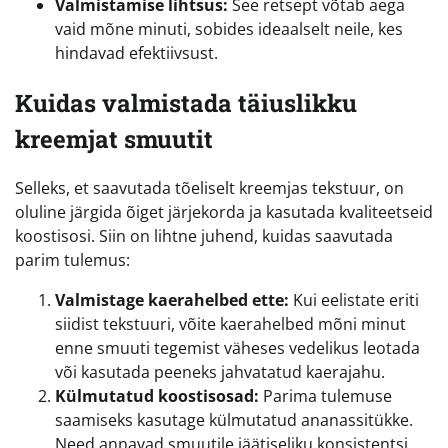
Valmistamise lihtsus:
See retsept võtab aega
vaid mõne minuti, sobides ideaalselt neile, kes
hindavad efektiivsust.
Kuidas valmistada täiuslikku
kreemjat smuutit
Selleks, et saavutada tõeliselt kreemjas tekstuur, on
oluline järgida õiget järjekorda ja kasutada kvaliteetseid
koostisosi. Siin on lihtne juhend, kuidas saavutada
parim tulemus:
Valmistage kaerahelbed ette:
Kui eelistate eriti
siidist tekstuuri, võite kaerahelbed mõni minut
enne smuuti tegemist väheses vedelikus leotada
või kasutada peeneks jahvatatud kaerajahu.
Külmutatud koostisosad:
Parima tulemuse
saamiseks kasutage külmutatud ananassitükke.
Need annavad smuutile jäätiseliku konsistentsi