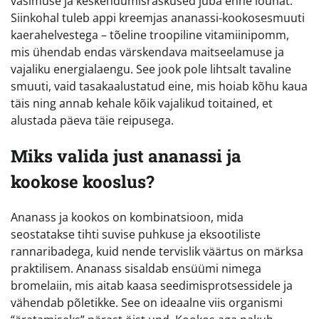
väsimuse ja keskendumisraskused juba enne lõunat.
Siinkohal tuleb appi kreemjas ananassi-kookosesmuuti
kaerahelvestega – tõeline troopiline vitamiinipomm,
mis ühendab endas värskendava maitseelamuse ja
vajaliku energialaengu. See jook pole lihtsalt tavaline
smuuti, vaid tasakaalustatud eine, mis hoiab kõhu kaua
täis ning annab kehale kõik vajalikud toitained, et
alustada päeva täie reipusega.
Miks valida just ananassi ja
kookose kooslus?
Ananass ja kookos on kombinatsioon, mida
seostatakse tihti suvise puhkuse ja eksootiliste
rannaribadega, kuid nende tervislik väärtus on märksa
praktilisem. Ananass sisaldab ensüümi nimega
bromelaiin, mis aitab kaasa seedimisprotsessidele ja
vähendab põletikke. See on ideaalne viis organismi