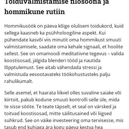
Toiduvalmistamise filosoofia ja
hommikune rutiin
Hommikusöök on päeva kõige olulisem toidukord, kuid
sellega kaasneb ka psühholoogiline aspekt. Kui
pühendate kasvõi viis minutit oma hommikust smuuti
valmistamisele, saadate oma kehale signaali, et hoolite
sellest. See on omamoodi meditatiivne tegevus – valida
koostisosad, jälgida blenderi tööd ja nautida
lõpptulemust. See aitab vähendada stressi ja
valmistuda eesootavateks töökohustusteks palju
rahulikumalt.
Selle asemel, et haarata liikvel olles suvaline saiake või
kiirtoit, pakub kodune smuuti kontrolli selle üle, mida
te sisse sööte. Te teate täpselt, et seal on värsked ja
toitvad koostisosad, mitte säilitusained või liigsed
suhkrud. See on väike investeering oma tervisesse, mis
tasub end kuhjaga ära kogu päeva kestva hea