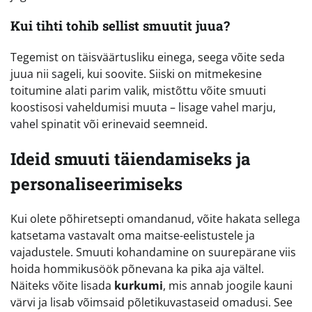
Kui tihti tohib sellist smuutit juua?
Tegemist on täisväärtusliku einega, seega võite seda
juua nii sageli, kui soovite. Siiski on mitmekesine
toitumine alati parim valik, mistõttu võite smuuti
koostisosi vaheldumisi muuta – lisage vahel marju,
vahel spinatit või erinevaid seemneid.
Ideid smuuti täiendamiseks ja
personaliseerimiseks
Kui olete põhiretsepti omandanud, võite hakata sellega
katsetama vastavalt oma maitse-eelistustele ja
vajadustele. Smuuti kohandamine on suurepärane viis
hoida hommikusöök põnevana ka pika aja vältel.
Näiteks võite lisada
kurkumi
, mis annab joogile kauni
värvi ja lisab võimsaid põletikuvastaseid omadusi. See