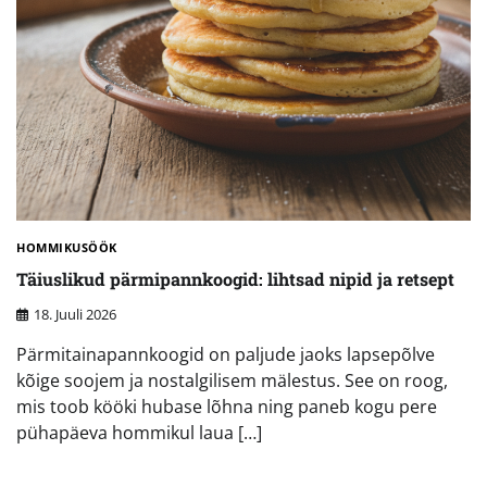
HOMMIKUSÖÖK
Täiuslikud pärmipannkoogid: lihtsad nipid ja retsept
18. Juuli 2026
Pärmitainapannkoogid on paljude jaoks lapsepõlve
kõige soojem ja nostalgilisem mälestus. See on roog,
mis toob kööki hubase lõhna ning paneb kogu pere
pühapäeva hommikul laua […]