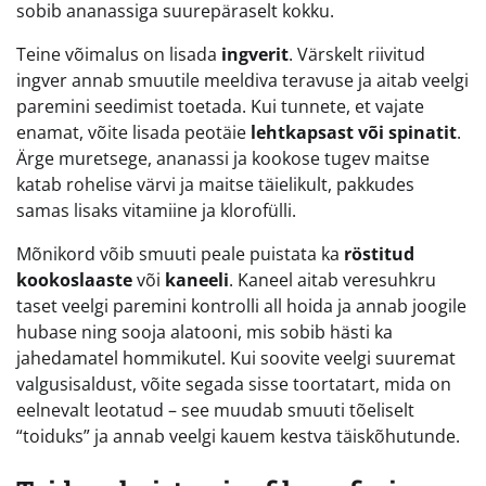
sobib ananassiga suurepäraselt kokku.
Teine võimalus on lisada
ingverit
. Värskelt riivitud
ingver annab smuutile meeldiva teravuse ja aitab veelgi
paremini seedimist toetada. Kui tunnete, et vajate
enamat, võite lisada peotäie
lehtkapsast või spinatit
.
Ärge muretsege, ananassi ja kookose tugev maitse
katab rohelise värvi ja maitse täielikult, pakkudes
samas lisaks vitamiine ja klorofülli.
Mõnikord võib smuuti peale puistata ka
röstitud
kookoslaaste
või
kaneeli
. Kaneel aitab veresuhkru
taset veelgi paremini kontrolli all hoida ja annab joogile
hubase ning sooja alatooni, mis sobib hästi ka
jahedamatel hommikutel. Kui soovite veelgi suuremat
valgusisaldust, võite segada sisse toortatart, mida on
eelnevalt leotatud – see muudab smuuti tõeliselt
“toiduks” ja annab veelgi kauem kestva täiskõhutunde.