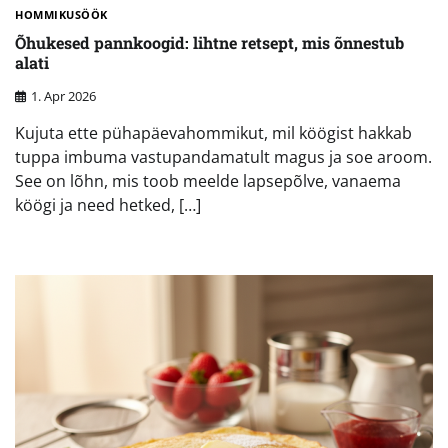
HOMMIKUSÖÖK
Õhukesed pannkoogid: lihtne retsept, mis õnnestub
alati
1. Apr 2026
Kujuta ette pühapäevahommikut, mil köögist hakkab
tuppa imbuma vastupandamatult magus ja soe aroom.
See on lõhn, mis toob meelde lapsepõlve, vanaema
köögi ja need hetked, […]