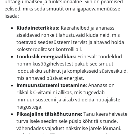
ühtaegu maitsev ja funktsionaalne. Siin on peamised
eelised, miks seda smuutit oma igapäevamenüüsse
lisada:
Kiudaineterikkus:
Kaerahelbed ja ananass
sisaldavad rohkelt lahustuvaid kiudaineid, mis
toetavad seedesüsteemi tervist ja aitavad hoida
kolesteroolitaset kontrolli all.
Looduslik energiaallikas:
Erinevalt töödeldud
hommikusöögihelvestest pakub see smuuti
looduslikku suhkrut ja kompleksseid süsivesikuid,
mis annavad püsivat energiat.
Immuunsüsteemi toetamine:
Ananass on
rikkalik C-vitamiini allikas, mis tugevdab
immuunsüsteemi ja aitab võidelda hooajaliste
haigustega.
Pikaajaline täiskõhutunne:
Tänu kaerahelveste
turvalisele seedimisele püsib kõht täis tunde,
vähendades vajadust näksimise järele lõunani.