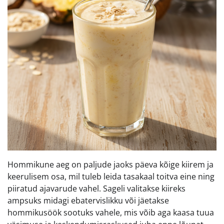
Hommikune aeg on paljude jaoks päeva kõige kiirem ja
keerulisem osa, mil tuleb leida tasakaal toitva eine ning
piiratud ajavarude vahel. Sageli valitakse kiireks
ampsuks midagi ebatervislikku või jäetakse
hommikusöök sootuks vahele, mis võib aga kaasa tuua