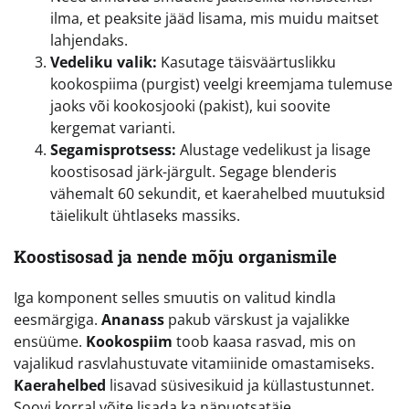
ilma, et peaksite jääd lisama, mis muidu maitset
lahjendaks.
Vedeliku valik:
Kasutage täisväärtuslikku
kookospiima (purgist) veelgi kreemjama tulemuse
jaoks või kookosjooki (pakist), kui soovite
kergemat varianti.
Segamisprotsess:
Alustage vedelikust ja lisage
koostisosad järk-järgult. Segage blenderis
vähemalt 60 sekundit, et kaerahelbed muutuksid
täielikult ühtlaseks massiks.
Koostisosad ja nende mõju organismile
Iga komponent selles smuutis on valitud kindla
eesmärgiga.
Ananass
pakub värskust ja vajalikke
ensüüme.
Kookospiim
toob kaasa rasvad, mis on
vajalikud rasvlahustuvate vitamiinide omastamiseks.
Kaerahelbed
lisavad süsivesikuid ja küllastustunnet.
Soovi korral võite lisada ka näpuotsatäie