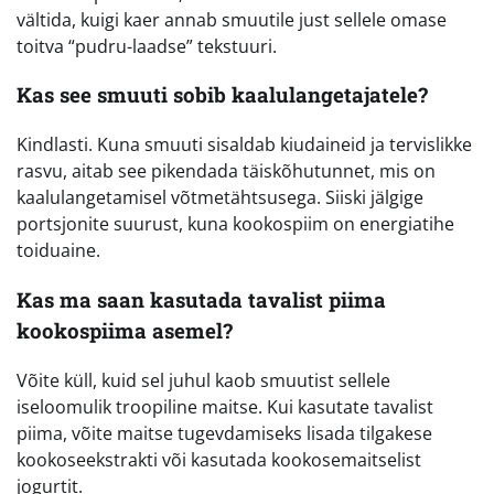
vältida, kuigi kaer annab smuutile just sellele omase
toitva “pudru-laadse” tekstuuri.
Kas see smuuti sobib kaalulangetajatele?
Kindlasti. Kuna smuuti sisaldab kiudaineid ja tervislikke
rasvu, aitab see pikendada täiskõhutunnet, mis on
kaalulangetamisel võtmetähtsusega. Siiski jälgige
portsjonite suurust, kuna kookospiim on energiatihe
toiduaine.
Kas ma saan kasutada tavalist piima
kookospiima asemel?
Võite küll, kuid sel juhul kaob smuutist sellele
iseloomulik troopiline maitse. Kui kasutate tavalist
piima, võite maitse tugevdamiseks lisada tilgakese
kookoseekstrakti või kasutada kookosemaitselist
jogurtit.