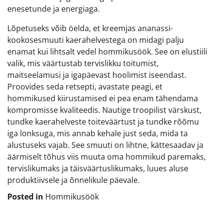
enesetunde ja energiaga.
Lõpetuseks võib öelda, et kreemjas ananassi-
kookosesmuuti kaerahelvestega on midagi palju
enamat kui lihtsalt vedel hommikusöök. See on elustiili
valik, mis väärtustab tervislikku toitumist,
maitseelamusi ja igapäevast hoolimist iseendast.
Proovides seda retsepti, avastate peagi, et
hommikused kiirustamised ei pea enam tähendama
kompromisse kvaliteedis. Nautige troopilist värskust,
tundke kaerahelveste toiteväärtust ja tundke rõõmu
iga lonksuga, mis annab kehale just seda, mida ta
alustuseks vajab. See smuuti on lihtne, kättesaadav ja
äärmiselt tõhus viis muuta oma hommikud paremaks,
tervislikumaks ja täisväärtuslikumaks, luues aluse
produktiivsele ja õnnelikule päevale.
Posted in
Hommikusöök