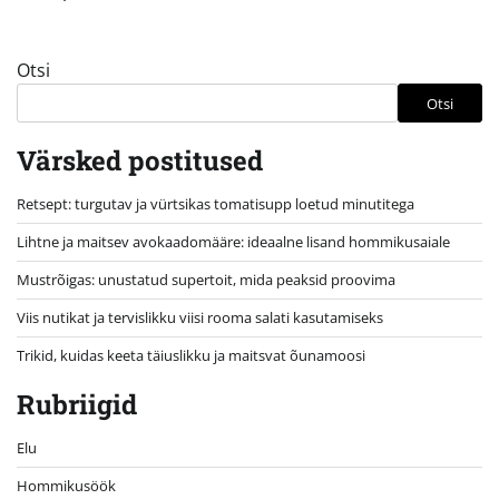
Otsi
Otsi
Värsked postitused
Retsept: turgutav ja vürtsikas tomatisupp loetud minutitega
Lihtne ja maitsev avokaadomääre: ideaalne lisand hommikusaiale
Mustrõigas: unustatud supertoit, mida peaksid proovima
Viis nutikat ja tervislikku viisi rooma salati kasutamiseks
Trikid, kuidas keeta täiuslikku ja maitsvat õunamoosi
Rubriigid
Elu
Hommikusöök