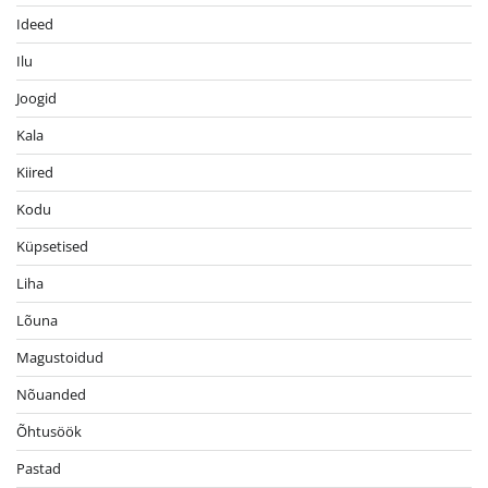
Ideed
Ilu
Joogid
Kala
Kiired
Kodu
Küpsetised
Liha
Lõuna
Magustoidud
Nõuanded
Õhtusöök
Pastad