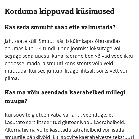
Korduma kippuvad küsimused
Kas seda smuutit saab ette valmistada?
Jah, saate küll. Smuuti säilib külmkapis õhukindlas
anumas kuni 24 tundi. Enne joomist loksutage või
segage seda uuesti, kuna kaerahelbed võivad vedelikku
endasse imada ja smuuti konsistents võib veidi
muutuda. Kui see juhtub, lisage lihtsalt sorts vett või
piima.
Kas ma võin asendada kaerahelbed millegi
muuga?
Kui soovite gluteenivaba varianti, veenduge, et
kasutate sertifitseeritud gluteenivabu kaerahelbeid.
Alternatiivina võite kasutada tatrahelbeid või lisada
smuutile pähklivõid, kui soovite kaerahelveste tekstuuri