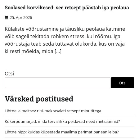
Soolased korvikesed: see retsept päästab iga peolaua
25. Apr 2026
Külaliste võõrustamine ja täiusliku peolaua katmine
võib sageli tekitada rohkem stressi kui rõõmu. Iga
võõrustaja teab seda tuttavat olukorda, kus on vaja
kiiresti mõelda, mida […]
Otsi
Otsi
Värsked postitused
Lihtne ja maitsev riisi-makrasalati retsept minutitega
Kukerpuumarjad: mida tervislikku peidavad need metsaannid?
Lihtne nipp: kuidas küpsetada maailma parimat banaanileiba?