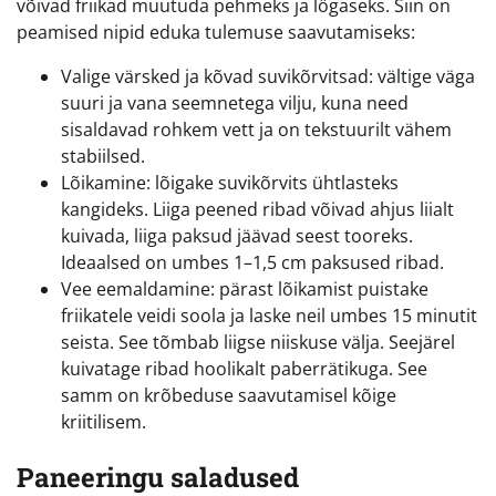
võivad friikad muutuda pehmeks ja lögaseks. Siin on
peamised nipid eduka tulemuse saavutamiseks:
Valige värsked ja kõvad suvikõrvitsad: vältige väga
suuri ja vana seemnetega vilju, kuna need
sisaldavad rohkem vett ja on tekstuurilt vähem
stabiilsed.
Lõikamine: lõigake suvikõrvits ühtlasteks
kangideks. Liiga peened ribad võivad ahjus liialt
kuivada, liiga paksud jäävad seest tooreks.
Ideaalsed on umbes 1–1,5 cm paksused ribad.
Vee eemaldamine: pärast lõikamist puistake
friikatele veidi soola ja laske neil umbes 15 minutit
seista. See tõmbab liigse niiskuse välja. Seejärel
kuivatage ribad hoolikalt paberrätikuga. See
samm on krõbeduse saavutamisel kõige
kriitilisem.
Paneeringu saladused