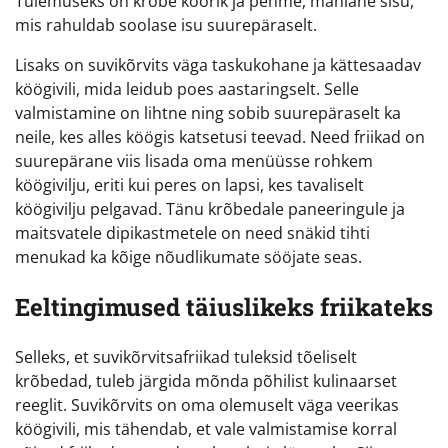
Tulemuseks on krõbe koorik ja pehme, mahlane sisu,
mis rahuldab soolase isu suurepäraselt.
Lisaks on suvikõrvits väga taskukohane ja kättesaadav
köögivili, mida leidub poes aastaringselt. Selle
valmistamine on lihtne ning sobib suurepäraselt ka
neile, kes alles köögis katsetusi teevad. Need friikad on
suurepärane viis lisada oma menüüsse rohkem
köögivilju, eriti kui peres on lapsi, kes tavaliselt
köögivilju pelgavad. Tänu krõbedale paneeringule ja
maitsvatele dipikastmetele on need snäkid tihti
menukad ka kõige nõudlikumate sööjate seas.
Eeltingimused täiuslikeks friikateks
Selleks, et suvikõrvitsafriikad tuleksid tõeliselt
krõbedad, tuleb järgida mõnda põhilist kulinaarset
reeglit. Suvikõrvits on oma olemuselt väga veerikas
köögivili, mis tähendab, et vale valmistamise korral