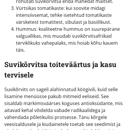
rõhutab suvikõrvitsa enda mahedat maitset.
Vürtsikas tomatikaste: kui soovite midagi
intensiivsemat, tehke isetehtud tomatikaste
värsketest tomatitest, sibulast ja basiilikust.
Hummus: kvaliteetne hummus on suurepärane
valguallikas, mis muudab suvikõrvitsafriikad
terviklikuks vahepalaks, mis hoiab kõhu kauem
täis.
Suvikõrvitsa toiteväärtus ja kasu
tervisele
Suvikõrvits on sageli alahinnatud köögivili, kuid selle
lisamine menüüsse pakub mitmeid eeliseid. See
sisaldab märkimisväärses koguses antioksüdante, mis
aitavad kehal võidelda vabade radikaalidega ja
vähendada põletikulisi protsesse. Tänu kõrgele
veesisaldusele ja kiudainetele toetab see seedimist ja