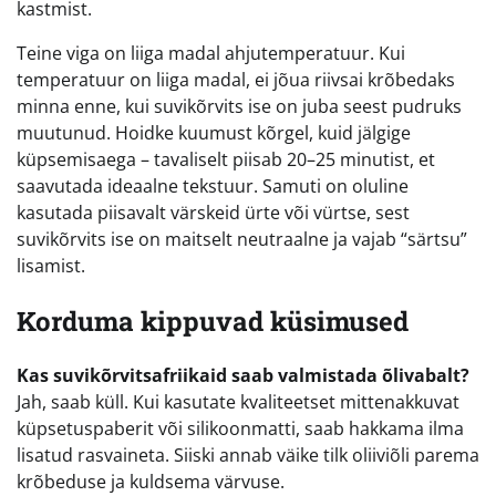
kastmist.
Teine viga on liiga madal ahjutemperatuur. Kui
temperatuur on liiga madal, ei jõua riivsai krõbedaks
minna enne, kui suvikõrvits ise on juba seest pudruks
muutunud. Hoidke kuumust kõrgel, kuid jälgige
küpsemisaega – tavaliselt piisab 20–25 minutist, et
saavutada ideaalne tekstuur. Samuti on oluline
kasutada piisavalt värskeid ürte või vürtse, sest
suvikõrvits ise on maitselt neutraalne ja vajab “särtsu”
lisamist.
Korduma kippuvad küsimused
Kas suvikõrvitsafriikaid saab valmistada õlivabalt?
Jah, saab küll. Kui kasutate kvaliteetset mittenakkuvat
küpsetuspaberit või silikoonmatti, saab hakkama ilma
lisatud rasvaineta. Siiski annab väike tilk oliiviõli parema
krõbeduse ja kuldsema värvuse.