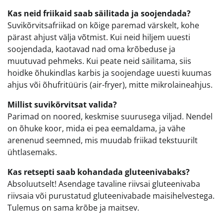
Kas neid friikaid saab säilitada ja soojendada?
Suvikõrvitsafriikad on kõige paremad värskelt, kohe
pärast ahjust välja võtmist. Kui neid hiljem uuesti
soojendada, kaotavad nad oma krõbeduse ja
muutuvad pehmeks. Kui peate neid säilitama, siis
hoidke õhukindlas karbis ja soojendage uuesti kuumas
ahjus või õhufritüüris (air-fryer), mitte mikrolaineahjus.
Millist suvikõrvitsat valida?
Parimad on noored, keskmise suurusega viljad. Nendel
on õhuke koor, mida ei pea eemaldama, ja vähe
arenenud seemned, mis muudab friikad tekstuurilt
ühtlasemaks.
Kas retsepti saab kohandada gluteenivabaks?
Absoluutselt! Asendage tavaline riivsai gluteenivaba
riivsaia või purustatud gluteenivabade maisihelvestega.
Tulemus on sama krõbe ja maitsev.