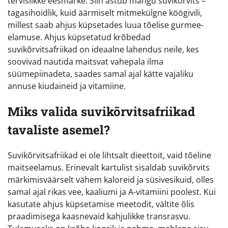
tervislikke eesmärke. Siin astub mängu suvikõrvits –
tagasihoidlik, kuid äärmiselt mitmekülgne köögivili,
millest saab ahjus küpsetades luua tõelise gurmee-
elamuse. Ahjus küpsetatud krõbedad
suvikõrvitsafriikad on ideaalne lahendus neile, kes
soovivad nautida maitsvat vahepala ilma
süümepiinadeta, saades samal ajal kätte vajaliku
annuse kiudaineid ja vitamiine.
Miks valida suvikõrvitsafriikad
tavaliste asemel?
Suvikõrvitsafriikad ei ole lihtsalt dieettoit, vaid tõeline
maitseelamus. Erinevalt kartulist sisaldab suvikõrvits
märkimisväärselt vähem kaloreid ja süsivesikuid, olles
samal ajal rikas vee, kaaliumi ja A-vitamiini poolest. Kui
kasutate ahjus küpsetamise meetodit, vältite õlis
praadimisega kaasnevaid kahjulikke transrasvu.