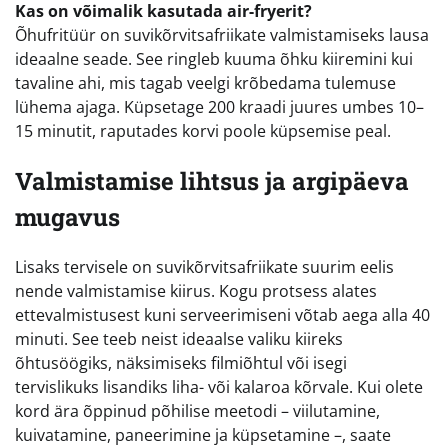
Kas on võimalik kasutada air-fryerit?
Õhufritüür on suvikõrvitsafriikate valmistamiseks lausa
ideaalne seade. See ringleb kuuma õhku kiiremini kui
tavaline ahi, mis tagab veelgi krõbedama tulemuse
lühema ajaga. Küpsetage 200 kraadi juures umbes 10–
15 minutit, raputades korvi poole küpsemise peal.
Valmistamise lihtsus ja argipäeva
mugavus
Lisaks tervisele on suvikõrvitsafriikate suurim eelis
nende valmistamise kiirus. Kogu protsess alates
ettevalmistusest kuni serveerimiseni võtab aega alla 40
minuti. See teeb neist ideaalse valiku kiireks
õhtusöögiks, näksimiseks filmiõhtul või isegi
tervislikuks lisandiks liha- või kalaroa kõrvale. Kui olete
kord ära õppinud põhilise meetodi – viilutamine,
kuivatamine, paneerimine ja küpsetamine –, saate