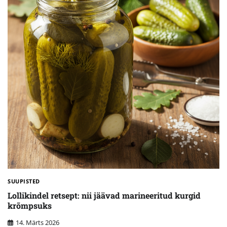
SUUPISTED
Lollikindel retsept: nii jäävad marineeritud kurgid
krõmpsuks
14. Märts 2026