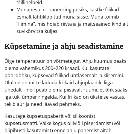
tšillihelbeid.
Munapesu: et paneering püsiks, kastke friikad
esmalt lahtiklopitud muna sisse. Muna toimib
“liimina”, mis hoiab riivsaia ja maitseained kindlalt
suvikõrvitsa küljes.
Küpsetamine ja ahju seadistamine
Õige temperatuur on võtmetegur. Ahju kuumus peaks
olema vahemikus 200–220 kraadi. Kui kasutate
pöördõhku, küpsevad friikad ühtlasemalt ja kiiremini.
Oluline on mitte laduda friikaid ahjuplaadile liiga
tihedalt – neil peab olema piisavalt ruumi, et õhk saaks
iga tüki ümber ringelda. Kui friikad on üksteise vastas,
tekib aur ja need jäävad pehmeks.
Kasutage küpsetuspaberit või silikoonist
küpsetusmatti. Väike kogus oliiviõli piserdamist (või
õlipihusti kasutamist) enne ahju panemist aitab