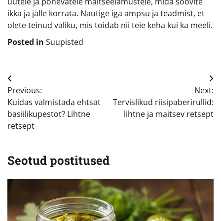
uutele ja põnevatele maitseelamustele, mida soovite
ikka ja jälle korrata. Nautige iga ampsu ja teadmist, et
olete teinud valiku, mis toidab nii teie keha kui ka meeli.
Posted in
Suupisted
Navigeerimine
Previous:
Next:
Kuidas valmistada ehtsat
Tervislikud riisipaberirullid:
basiilikupestot? Lihtne
lihtne ja maitsev retsept
retsept
Seotud postitused