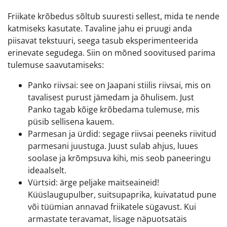
Friikate krõbedus sõltub suuresti sellest, mida te nende
katmiseks kasutate. Tavaline jahu ei pruugi anda
piisavat tekstuuri, seega tasub eksperimenteerida
erinevate segudega. Siin on mõned soovitused parima
tulemuse saavutamiseks:
Panko riivsai: see on Jaapani stiilis riivsai, mis on
tavalisest purust jämedam ja õhulisem. Just
Panko tagab kõige krõbedama tulemuse, mis
püsib sellisena kauem.
Parmesan ja ürdid: segage riivsai peeneks riivitud
parmesani juustuga. Juust sulab ahjus, luues
soolase ja krõmpsuva kihi, mis seob paneeringu
ideaalselt.
Vürtsid: ärge peljake maitseaineid!
Küüslaugupulber, suitsupaprika, kuivatatud pune
või tüümian annavad friikatele sügavust. Kui
armastate teravamat, lisage näpuotsatäis