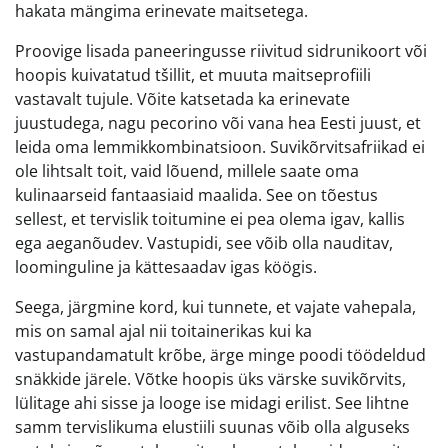
hakata mängima erinevate maitsetega.
Proovige lisada paneeringusse riivitud sidrunikoort või
hoopis kuivatatud tšillit, et muuta maitseprofiili
vastavalt tujule. Võite katsetada ka erinevate
juustudega, nagu pecorino või vana hea Eesti juust, et
leida oma lemmikkombinatsioon. Suvikõrvitsafriikad ei
ole lihtsalt toit, vaid lõuend, millele saate oma
kulinaarseid fantaasiaid maalida. See on tõestus
sellest, et tervislik toitumine ei pea olema igav, kallis
ega aeganõudev. Vastupidi, see võib olla nauditav,
loominguline ja kättesaadav igas köögis.
Seega, järgmine kord, kui tunnete, et vajate vahepala,
mis on samal ajal nii toitainerikas kui ka
vastupandamatult krõbe, ärge minge poodi töödeldud
snäkkide järele. Võtke hoopis üks värske suvikõrvits,
lülitage ahi sisse ja looge ise midagi erilist. See lihtne
samm tervislikuma elustiili suunas võib olla alguseks