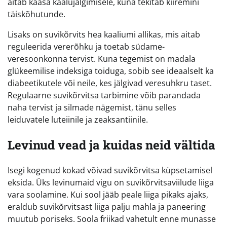
aitab kaasa kaalujälgimisele, kuna tekitab kiiremini
täiskõhutunde.
Lisaks on suvikõrvits hea kaaliumi allikas, mis aitab
reguleerida vererõhku ja toetab südame-
veresoonkonna tervist. Kuna tegemist on madala
glükeemilise indeksiga toiduga, sobib see ideaalselt ka
diabeetikutele või neile, kes jälgivad veresuhkru taset.
Regulaarne suvikõrvitsa tarbimine võib parandada
naha tervist ja silmade nägemist, tänu selles
leiduvatele luteiinile ja zeaksantiinile.
Levinud vead ja kuidas neid vältida
Isegi kogenud kokad võivad suvikõrvitsa küpsetamisel
eksida. Üks levinumaid vigu on suvikõrvitsaviilude liiga
vara soolamine. Kui sool jääb peale liiga pikaks ajaks,
eraldub suvikõrvitsast liiga palju mahla ja paneering
muutub poriseks. Soola friikad vahetult enne munasse