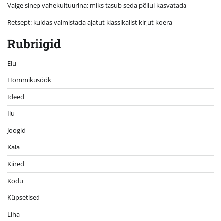
Valge sinep vahekultuurina: miks tasub seda põllul kasvatada
Retsept: kuidas valmistada ajatut klassikalist kirjut koera
Rubriigid
Elu
Hommikusöök
Ideed
Ilu
Joogid
Kala
Kiired
Kodu
Küpsetised
Liha