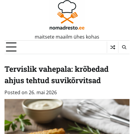
Skip
to
content
maitsete maailm ühes kohas
Tervislik vahepala: krõbedad
ahjus tehtud suvikõrvitsad
Posted on
26. mai 2026