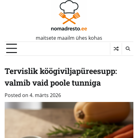
Skip
to
content
maitsete maailm ühes kohas
Tervislik köögiviljapüreesupp:
valmib vaid poole tunniga
Posted on
4. märts 2026