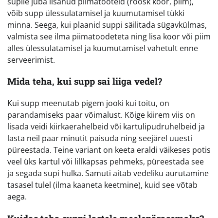
supile juba lisanud piimatooteid (rõõsk koor, piim),
võib supp ülessulatamisel ja kuumutamisel tükki
minna. Seega, kui plaanid suppi säilitada sügavkülmas,
valmista see ilma piimatoodeteta ning lisa koor või piim
alles ülessulatamisel ja kuumutamisel vahetult enne
serveerimist.
Mida teha, kui supp sai liiga vedel?
Kui supp meenutab pigem jooki kui toitu, on
parandamiseks paar võimalust. Kõige kiirem viis on
lisada veidi kiirkaerahelbeid või kartulipudruhelbeid ja
lasta neil paar minutit paisuda ning seejärel uuesti
püreestada. Teine variant on keeta eraldi väikeses potis
veel üks kartul või lillkapsas pehmeks, püreestada see
ja segada supi hulka. Samuti aitab vedeliku aurutamine
tasasel tulel (ilma kaaneta keetmine), kuid see võtab
aega.