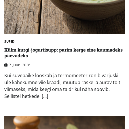
SUPID
Külm kurgi-jogurtisupp: parim kerge eine kuumadeks
päevadeks
7. Juuni 2026
Kui suvepäike lõõskab ja termomeeter ronib varjuski
üle kahekümne viie kraadi, muutub raske ja aurav toit
viimaseks, mida keegi oma taldrikul näha soovib.
Sellistel hetkedel […]