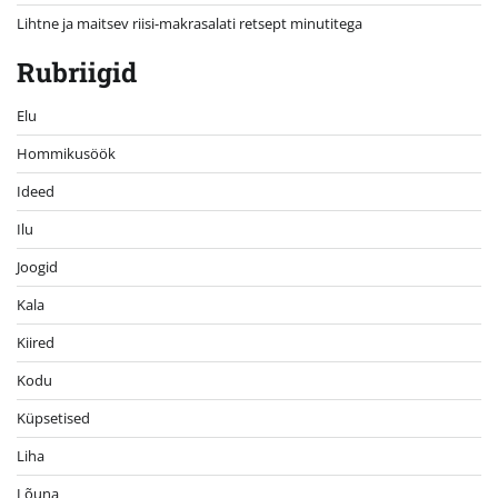
Lihtne ja maitsev riisi-makrasalati retsept minutitega
Rubriigid
Elu
Hommikusöök
Ideed
Ilu
Joogid
Kala
Kiired
Kodu
Küpsetised
Liha
Lõuna