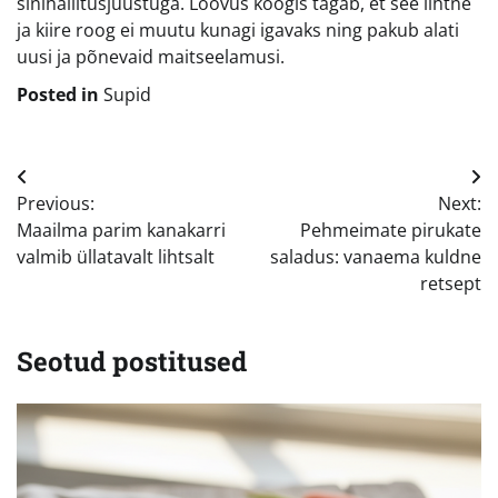
sinihallitusjuustuga. Loovus köögis tagab, et see lihtne
ja kiire roog ei muutu kunagi igavaks ning pakub alati
uusi ja põnevaid maitseelamusi.
Posted in
Supid
Navigeerimine
Previous:
Next:
Maailma parim kanakarri
Pehmeimate pirukate
valmib üllatavalt lihtsalt
saladus: vanaema kuldne
retsept
Seotud postitused