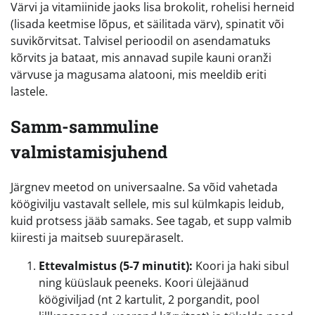
Värvi ja vitamiinide jaoks lisa brokolit, rohelisi herneid
(lisada keetmise lõpus, et säilitada värv), spinatit või
suvikõrvitsat. Talvisel perioodil on asendamatuks
kõrvits ja bataat, mis annavad supile kauni oranži
värvuse ja magusama alatooni, mis meeldib eriti
lastele.
Samm-sammuline
valmistamisjuhend
Järgnev meetod on universaalne. Sa võid vahetada
köögivilju vastavalt sellele, mis sul külmkapis leidub,
kuid protsess jääb samaks. See tagab, et supp valmib
kiiresti ja maitseb suurepäraselt.
Ettevalmistus (5-7 minutit):
Koori ja haki sibul
ning küüslauk peeneks. Koori ülejäänud
köögiviljad (nt 2 kartulit, 2 porgandit, pool