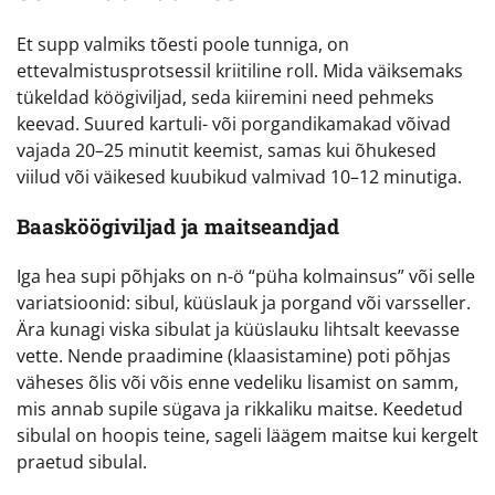
Et supp valmiks tõesti poole tunniga, on
ettevalmistusprotsessil kriitiline roll. Mida väiksemaks
tükeldad köögiviljad, seda kiiremini need pehmeks
keevad. Suured kartuli- või porgandikamakad võivad
vajada 20–25 minutit keemist, samas kui õhukesed
viilud või väikesed kuubikud valmivad 10–12 minutiga.
Baasköögiviljad ja maitseandjad
Iga hea supi põhjaks on n-ö “püha kolmainsus” või selle
variatsioonid: sibul, küüslauk ja porgand või varsseller.
Ära kunagi viska sibulat ja küüslauku lihtsalt keevasse
vette. Nende praadimine (klaasistamine) poti põhjas
väheses õlis või võis enne vedeliku lisamist on samm,
mis annab supile sügava ja rikkaliku maitse. Keedetud
sibulal on hoopis teine, sageli läägem maitse kui kergelt
praetud sibulal.