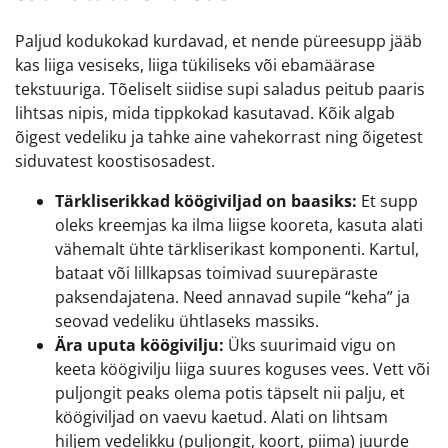
Paljud kodukokad kurdavad, et nende püreesupp jääb
kas liiga vesiseks, liiga tükiliseks või ebamäärase
tekstuuriga. Tõeliselt siidise supi saladus peitub paaris
lihtsas nipis, mida tippkokad kasutavad. Kõik algab
õigest vedeliku ja tahke aine vahekorrast ning õigetest
siduvatest koostisosadest.
Tärkliserikkad köögiviljad on baasiks:
Et supp
oleks kreemjas ka ilma liigse kooreta, kasuta alati
vähemalt ühte tärkliserikast komponenti. Kartul,
bataat või lillkapsas toimivad suurepäraste
paksendajatena. Need annavad supile “keha” ja
seovad vedeliku ühtlaseks massiks.
Ära uputa köögivilju:
Üks suurimaid vigu on
keeta köögivilju liiga suures koguses vees. Vett või
puljongit peaks olema potis täpselt nii palju, et
köögiviljad on vaevu kaetud. Alati on lihtsam
hiljem vedelikku (puljongit, koort, piima) juurde