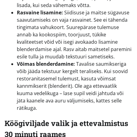
lisada, kui seda vähemaks võtta.
Rasvaine lisamine:
Siidisuse ja maitse sügavuse
saavutamiseks on vaja rasvainet. See ei tähenda
tingimata vahukoort. Suurepärase tulemuse
annab ka kookospiim, toorjuust, tükike
kvaliteetset võid või isegi avokaado lisamine
blenderdamise ajal. Rasv aitab maitsetel paremini
esile tulla ja muudab tekstuuri sametiseks.
Võimas blenderdamine:
Tavalise saumikseriga
võib jääda tekstuur kergelt teraliseks. Kui soovid
restoranitasemel tulemust, kasuta võimsat
kannmikserit (blenderit). Ole aga ettevaatlik
kuuma vedelikuga – lase supil veidi jahtuda või
jäta kaanele ava auru väljumiseks, kattes selle
rätikuga.
Köögiviljade valik ja ettevalmistus
30 minuti raames