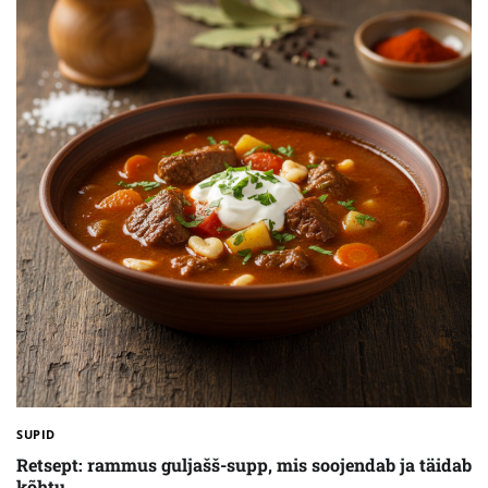
SUPID
Retsept: rammus guljašš-supp, mis soojendab ja täidab
kõhtu