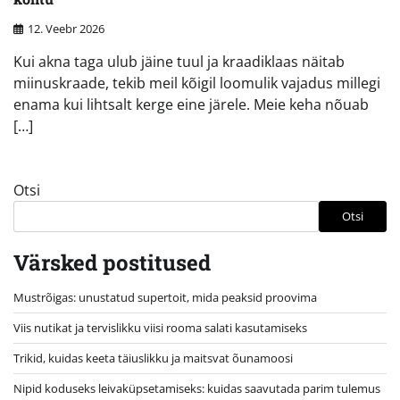
12. Veebr 2026
Kui akna taga ulub jäine tuul ja kraadiklaas näitab
miinuskraade, tekib meil kõigil loomulik vajadus millegi
enama kui lihtsalt kerge eine järele. Meie keha nõuab
[…]
Otsi
Otsi
Värsked postitused
Mustrõigas: unustatud supertoit, mida peaksid proovima
Viis nutikat ja tervislikku viisi rooma salati kasutamiseks
Trikid, kuidas keeta täiuslikku ja maitsvat õunamoosi
Nipid koduseks leivaküpsetamiseks: kuidas saavutada parim tulemus