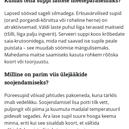
Kuidas teha suppi lastele meelepärasemaks?
Lapsed söövad sageli silmadega. Erksavärvilised supid
(oranž porgandi-kõrvitsa või roheline herne) on
atraktiivsemad. Väldi laste puhul liiga teravaid maitseid
(tšilli, liiga palju ingverit). Serveeri suppi koos krõbedate
saia-krutoonidega, mida nad saavad ise supile peale
puistata – see muudab söömise mängulisemaks.
Mahedama maitse saamiseks kasuta rohkem rõõska
koort või toorjuustu.
Milline on parim viis ülejääkide
soojendamiseks?
Püreesupid võivad jahtudes pakseneda, kuna tärklis
imab vedelikku. Soojendamisel lisa potti tilk vett,
puljongit või piima ja kuumuta madalal temperatuuril
pidevalt segades. Ära lase supil suure hooga keema
minna, eriti kui see sisaldab koort, et vältida