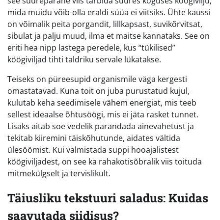
see suurepärane viis tarbida suures koguses köögivilju,
mida muidu võib-olla eraldi süüa ei viitsiks. Ühte kaussi
on võimalik peita porgandit, lillkapsast, suvikõrvitsat,
sibulat ja palju muud, ilma et maitse kannataks. See on
eriti hea nipp lastega peredele, kus “tükilised”
köögiviljad tihti taldriku servale lükatakse.
Teiseks on püreesupid organismile väga kergesti
omastatavad. Kuna toit on juba purustatud kujul,
kulutab keha seedimisele vähem energiat, mis teeb
sellest ideaalse õhtusöögi, mis ei jäta rasket tunnet.
Lisaks aitab soe vedelik parandada ainevahetust ja
tekitab kiiremini täiskõhutunde, aidates vältida
ülesöömist. Kui valmistada suppi hooajalistest
köögiviljadest, on see ka rahakotisõbralik viis toituda
mitmekülgselt ja tervislikult.
Täiusliku tekstuuri saladus: Kuidas
saavutada siidisus?