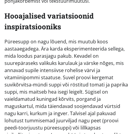
põhjakõrbemist või tekstuurimuutusi.
Hooajalised variatsioonid
inspiratsiooniks
Püreesupp on nagu lõuend, mis muutub koos
aastaaegadega. Ära karda eksperimenteerida sellega,
mida loodus parasjagu pakub. Kevadel on
suurepäraseks valikuks karulauk ja värske nõges, mis
annavad supile intensiivse rohelise värvi ja
vitamiinipommi staatuse. Suvel proovi kergemat
suvikõrvitsa-mündi suppi või röstitud tomati ja paprika
suppi, mis maitseb hea isegi leigelt. Sügisel on
vaieldamatud kuningad kõrvits, porgand ja
maguskartul, mida täiendavad soojendavad vürtsid
nagu karri, kurkum ja ingver. Talvisel ajal pakuvad
lohutust tummisemad juurviljad nagu peet (proovi
peedi-toorjuustu püreesuppi) või lillkapsas