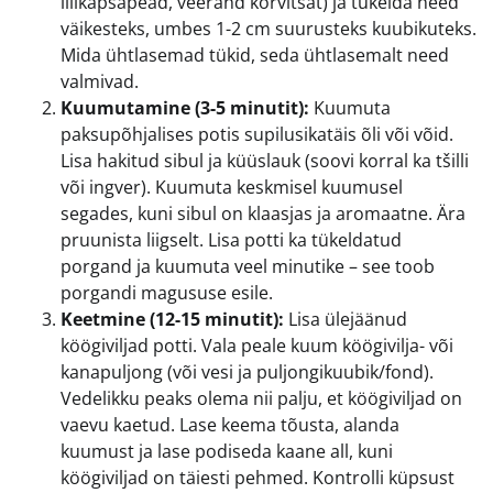
lillkapsapead, veerand kõrvitsat) ja tükelda need
väikesteks, umbes 1-2 cm suurusteks kuubikuteks.
Mida ühtlasemad tükid, seda ühtlasemalt need
valmivad.
Kuumutamine (3-5 minutit):
Kuumuta
paksupõhjalises potis supilusikatäis õli või võid.
Lisa hakitud sibul ja küüslauk (soovi korral ka tšilli
või ingver). Kuumuta keskmisel kuumusel
segades, kuni sibul on klaasjas ja aromaatne. Ära
pruunista liigselt. Lisa potti ka tükeldatud
porgand ja kuumuta veel minutike – see toob
porgandi magususe esile.
Keetmine (12-15 minutit):
Lisa ülejäänud
köögiviljad potti. Vala peale kuum köögivilja- või
kanapuljong (või vesi ja puljongikuubik/fond).
Vedelikku peaks olema nii palju, et köögiviljad on
vaevu kaetud. Lase keema tõusta, alanda
kuumust ja lase podiseda kaane all, kuni
köögiviljad on täiesti pehmed. Kontrolli küpsust