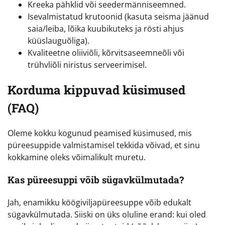
Kreeka pähklid või seedermänniseemned.
Isevalmistatud krutoonid (kasuta seisma jäänud
saia/leiba, lõika kuubikuteks ja rösti ahjus
küüslauguõliga).
Kvaliteetne oliiviõli, kõrvitsaseemneõli või
trühvliõli niristus serveerimisel.
Korduma kippuvad küsimused
(FAQ)
Oleme kokku kogunud peamised küsimused, mis
püreesuppide valmistamisel tekkida võivad, et sinu
kokkamine oleks võimalikult muretu.
Kas püreesuppi võib sügavkülmutada?
Jah, enamikku köögiviljapüreesuppe võib edukalt
sügavkülmutada. Siiski on üks oluline erand: kui oled