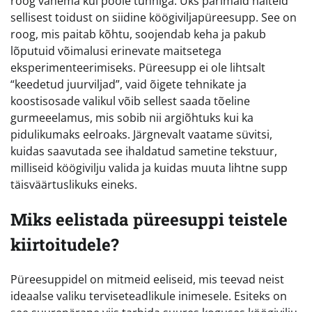
roog vähema kui poole tunniga. Üks parimaid näiteid
sellisest toidust on siidine köögiviljapüreesupp. See on
roog, mis paitab kõhtu, soojendab keha ja pakub
lõputuid võimalusi erinevate maitsetega
eksperimenteerimiseks. Püreesupp ei ole lihtsalt
“keedetud juurviljad”, vaid õigete tehnikate ja
koostisosade valikul võib sellest saada tõeline
gurmeeelamus, mis sobib nii argiõhtuks kui ka
pidulikumaks eelroaks. Järgnevalt vaatame süvitsi,
kuidas saavutada see ihaldatud sametine tekstuur,
milliseid köögivilju valida ja kuidas muuta lihtne supp
täisväärtuslikuks eineks.
Miks eelistada püreesuppi teistele
kiirtoitudele?
Püreesuppidel on mitmeid eeliseid, mis teevad neist
ideaalse valiku terviseteadlikule inimesele. Esiteks on