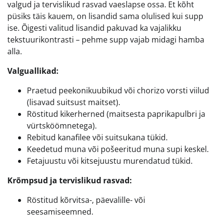
valgud ja tervislikud rasvad vaeslapse ossa. Et kõht
püsiks täis kauem, on lisandid sama olulised kui supp
ise. Õigesti valitud lisandid pakuvad ka vajalikku
tekstuurikontrasti – pehme supp vajab midagi hamba
alla.
Valguallikad:
Praetud peekonikuubikud või chorizo vorsti viilud
(lisavad suitsust maitset).
Röstitud kikerherned (maitsesta paprikapulbri ja
vürtsköömnetega).
Rebitud kanafilee või suitsukana tükid.
Keedetud muna või pošeeritud muna supi keskel.
Fetajuustu või kitsejuustu murendatud tükid.
Krõmpsud ja tervislikud rasvad:
Röstitud kõrvitsa-, päevalille- või
seesamiseemned.