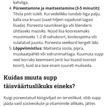
kahvliga.
Püreestamine ja maitsestamine (3-5 minutit):
Tõsta pott tulelt. Kui vedelikku tundub liiga palju,
kalla osa kruusi (saad hiljem vajadusel tagasi
lisada). Püreesta saumikseriga või blenderis
ühtlaseks massiks. Nüüd lisa kooresemaks
muutmiseks 1-2 dl vahukoort, kookospiima või
sulatatud juustu. Püreesta veelkord kergelt läbi.
Lõppviimistlus:
Maitsesta soola, pipra,
muskaatpähkli või sidrunimahlaga. Kuumuta supp
veel korraks keemiseni (eriti kui lisasid toorest
koort), kuid ära lase enam suurelt muliseda.
Kuidas muuta supp
täisväärtuslikuks eineks?
Kuigi püreestatud köögiviljad on tervislikud, võib supp
jääda vaid süsivesikute ja vitamiinide allikaks, jättes