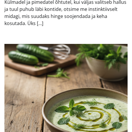
Külmadel ja pimedatel õhtutel, kui väljas valitseb hallus
ja tuul puhub läbi kontide, otsime me instinktiivselt
midagi, mis suudaks hinge soojendada ja keha
kosutada. Üks […]