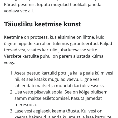
Pärast pesemist loputa mugulad hoolikalt jaheda
voolava vee all.
Täiusliku keetmise kunst
Keetmine on protsess, kus eksimine on lihtne, kuid
õigete nippide korral on tulemus garanteeritud. Paljud
teevad vea, visates kartulid juba keevasse vette.
Värskete kartulite puhul on parem alustada külma
veega.
Aseta pestud kartulid potti ja kalla peale külm vesi
nii, et see kataks mugulad vaevu. Liigne vesi
lahjendab maitset ja muudab kartuli vesiseks.
Lisa vette piisavalt soola. See on kõige olulisem
samm maitse esiletoomisel. Kasuta jämedat
meresoola.
Lase vesi aeglaselt keema tõusta. Kui vesi on
keema hakanud, alanda kuumust ja lase kartulitel