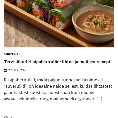
SUUPISTED
Tervislikud riisipaberirullid: lihtne ja maitsev retsept
27. Mai 2026
Riisipaberirullid, mida paljud tunnevad ka nime all
“suverullid”, on ideaalne näide sellest, kuidas lihtsatest
ja puhastest koostisosadest saab luua midagi
visuaalselt imelist ning maitsemeeli ergutavat. […]
Otsi