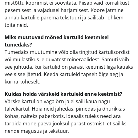
mistõttu koorimist ei soovitata. Piisab vaid korralikust
pesemisest ja vajadusel harjamisest. Koore jätmine
annab kartulile parema tekstuuri ja säilitab rohkem
toitaineid.
Miks muutuvad mõned kartulid keetmisel
tumedaks?
Tumedaks muutumine võib olla tingitud kartulisordist
või mullastikus leiduvatest mineraalidest. Samuti võib
see juhtuda, kui kartulid on pärast keetmist liiga kauaks
vee sisse jäetud. Keeda kartuleid täpselt õige aeg ja
kurna koheselt.
Kuidas hoida värskeid kartuleid enne keetmist?
Värske kartul on väga õrn ja ei säili kaua nagu
talvekartul. Hoia neid jahedas, pimedas ja õhurikkas
kohas, näiteks paberkotis. Ideaalis tuleks need ära
tarbida mõne päeva jooksul pärast ostmist, et säiliks
nende magusus ja tekstuur.