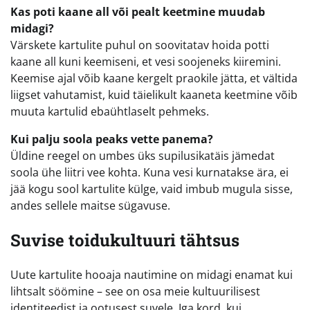
Kas poti kaane all või pealt keetmine muudab
midagi?
Värskete kartulite puhul on soovitatav hoida potti
kaane all kuni keemiseni, et vesi soojeneks kiiremini.
Keemise ajal võib kaane kergelt praokile jätta, et vältida
liigset vahutamist, kuid täielikult kaaneta keetmine võib
muuta kartulid ebaühtlaselt pehmeks.
Kui palju soola peaks vette panema?
Üldine reegel on umbes üks supilusikatäis jämedat
soola ühe liitri vee kohta. Kuna vesi kurnatakse ära, ei
jää kogu sool kartulite külge, vaid imbub mugula sisse,
andes sellele maitse sügavuse.
Suvise toidukultuuri tähtsus
Uute kartulite hooaja nautimine on midagi enamat kui
lihtsalt söömine – see on osa meie kultuurilisest
identiteedist ja ootusest suvele. Iga kord, kui