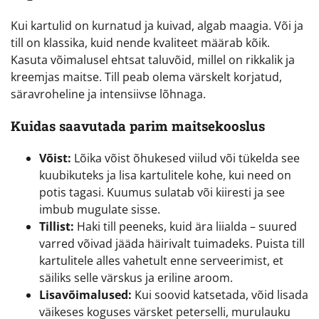
Kui kartulid on kurnatud ja kuivad, algab maagia. Või ja
till on klassika, kuid nende kvaliteet määrab kõik.
Kasuta võimalusel ehtsat taluvõid, millel on rikkalik ja
kreemjas maitse. Till peab olema värskelt korjatud,
säravroheline ja intensiivse lõhnaga.
Kuidas saavutada parim maitsekooslus
Võist:
Lõika võist õhukesed viilud või tükelda see
kuubikuteks ja lisa kartulitele kohe, kui need on
potis tagasi. Kuumus sulatab või kiiresti ja see
imbub mugulate sisse.
Tillist:
Haki till peeneks, kuid ära liialda – suured
varred võivad jääda häirivalt tuimadeks. Puista till
kartulitele alles vahetult enne serveerimist, et
säiliks selle värskus ja eriline aroom.
Lisavõimalused:
Kui soovid katsetada, võid lisada
väikeses koguses värsket peterselli, murulauku