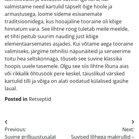
valmistame need kartulid täpselt õige hoole ja
armastusega, loome sideme esivanemate
traditsioonidega, kus hooajaline tooraine oli kõige
hinnatum vara. See lihtne roog tuletab meile meelde,
et tihti peitub suurim nauding just kõige
elementaarsemates asjades. Kui võtame aega tooraine
valimiseks, järgime tehnilisi näpunäiteid ja serveerime
toitu hea seltskonnaga, tõuseb see suvine klassika
hoopis uuele tasemele. Olgu see siis lihtne lõuna aias
või rikkalik õhtusöök pere keskel, täiuslikud värsked
kartulid tilli ja võiga on alati oodatud külalised igaühe
laual.
Posted in
Retseptid
Navigeerimine
Previous:
Next:
Suvine grilljuustusalat
Suvised lõhega makirullid –