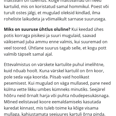
maitsvam on tulemus. Kõige maitsvamad on need
kartulid, mis on koristatud samal hommikul. Poest või
turult ostes jälgi, et mugulad oleksid kindlad, ilma
roheliste laikudeta ja võimalikult sarnase suurusega.
Miks on suuruse ühtlus oluline?
Kui keedad ühes
potis korraga pisikesi ja suuri mugulaid, saavad
väiksemad juba ammu enne valmis, kui suuremad on
veel toored. Ühtlane suurus tagab selle, et kogu pott
valmib täpselt samal ajal.
Ettevalmistus on värskete kartulite puhul imelihtne,
kuid nõuab hoolt. Kuna värskel kartulil on õrn koor,
pole seda vaja koorida. Piisab vaid hoolikast
pesemisest. Kui mugulad on väga mullased, pane need
külma vette likku umbes kümneks minutiks. Seejärel
hõõru neid õrnalt harja või puhta nõudepesukäsnaga.
Mõned eelistavad koore eemaldamiseks kasutada
karedat kinnast, mis tuleb toime ka kõige visama
mullaga, kahjustamata seejuures kartuli õrna pinda.