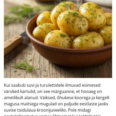
Kui saabub suvi ja turulettidele ilmuvad esimesed
värsked kartulid, on see märguanne, et hooaeg on
ametlikult alanud. Väiksed, õhukese koorega ja kergelt
magusa maitsega mugulad on paljude eestlaste jaoks
suvise toidulaua kroonijuveeliks. Pole midagi