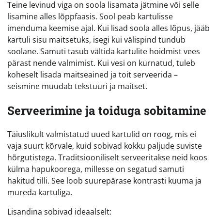
Teine levinud viga on soola lisamata jätmine või selle
lisamine alles lõppfaasis. Sool peab kartulisse
imenduma keemise ajal. Kui lisad soola alles lõpus, jääb
kartuli sisu maitsetuks, isegi kui välispind tundub
soolane. Samuti tasub vältida kartulite hoidmist vees
pärast nende valmimist. Kui vesi on kurnatud, tuleb
koheselt lisada maitseained ja toit serveerida –
seismine muudab tekstuuri ja maitset.
Serveerimine ja toiduga sobitamine
Täiuslikult valmistatud uued kartulid on roog, mis ei
vaja suurt kõrvale, kuid sobivad kokku paljude suviste
hõrgutistega. Traditsiooniliselt serveeritakse neid koos
külma hapukoorega, millesse on segatud samuti
hakitud tilli. See loob suurepärase kontrasti kuuma ja
mureda kartuliga.
Lisandina sobivad ideaalselt: