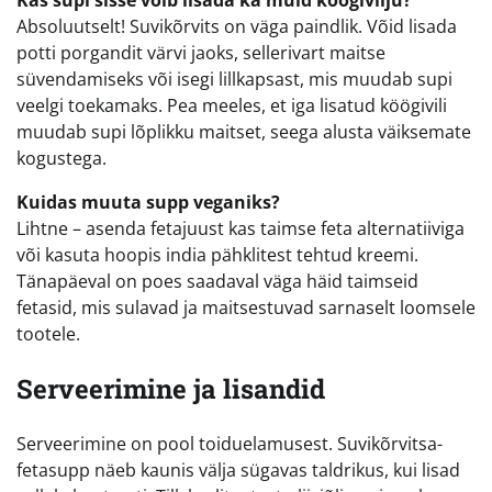
Kas supi sisse võib lisada ka muid köögivilju?
Absoluutselt! Suvikõrvits on väga paindlik. Võid lisada
potti porgandit värvi jaoks, sellerivart maitse
süvendamiseks või isegi lillkapsast, mis muudab supi
veelgi toekamaks. Pea meeles, et iga lisatud köögivili
muudab supi lõplikku maitset, seega alusta väiksemate
kogustega.
Kuidas muuta supp veganiks?
Lihtne – asenda fetajuust kas taimse feta alternatiiviga
või kasuta hoopis india pähklitest tehtud kreemi.
Tänapäeval on poes saadaval väga häid taimseid
fetasid, mis sulavad ja maitsestuvad sarnaselt loomsele
tootele.
Serveerimine ja lisandid
Serveerimine on pool toiduelamusest. Suvikõrvitsa-
fetasupp näeb kaunis välja sügavas taldrikus, kui lisad