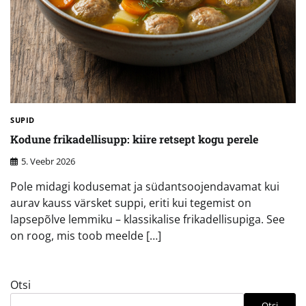
SUPID
Kodune frikadellisupp: kiire retsept kogu perele
5. Veebr 2026
Pole midagi kodusemat ja südantsoojendavamat kui
aurav kauss värsket suppi, eriti kui tegemist on
lapsepõlve lemmiku – klassikalise frikadellisupiga. See
on roog, mis toob meelde […]
Otsi
Otsi