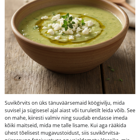
Suvikõrvits on üks tänuväärsemaid köögivilju, mida
suvisel ja sügisesel ajal aiast või turuletilt leida võib. See
on mahe, kiiresti valmiv ning suudab endasse imeda
kõiki maitseid, mida me talle lisame. Kui aga rääkida
ühest tõelisest mugavustoidust, siis suvikõrvitsa-