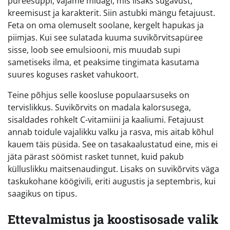
püreesuppi, vajame midagi, mis lisaks sügavust,
kreemisust ja karakterit. Siin astubki mängu fetajuust.
Feta on oma olemuselt soolane, kergelt hapukas ja
piimjas. Kui see sulatada kuuma suvikõrvitsapüree
sisse, loob see emulsiooni, mis muudab supi
sametiseks ilma, et peaksime tingimata kasutama
suures koguses rasket vahukoort.
Teine põhjus selle koosluse populaarsuseks on
tervislikkus. Suvikõrvits on madala kalorsusega,
sisaldades rohkelt C-vitamiini ja kaaliumi. Fetajuust
annab toidule vajalikku valku ja rasva, mis aitab kõhul
kauem täis püsida. See on tasakaalustatud eine, mis ei
jäta pärast söömist rasket tunnet, kuid pakub
külluslikku maitsenaudingut. Lisaks on suvikõrvits väga
taskukohane köögivili, eriti augustis ja septembris, kui
saagikus on tipus.
Ettevalmistus ja koostisosade valik