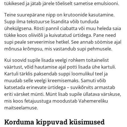
tükikesed ja jätab järele tõeliselt sametise emulsiooni.
Teine suurepärane nipp on krutoonide kasutamine.
Supp ilma tekstuurse lisandita võib tunduda
ühekülgsena. Rösti pannil ciabatta või muu heleda saia
tükke koos oliiviõli ja kuivatatud ürtidega. Pane need
supi peale serveerimise hetkel. See annab söömise ajal
mõnusa krõmpsu, mis vastandub supi pehmusele.
Kui soovid supile lisada veelgi rohkem toitainelist
väärtust, võid hautamise ajal potti lisada ühe kartuli.
Kartuli tärklis paksendab suppi loomulikul teel ja
muudab selle veelgi kreemisemaks. Samuti võib
katsetada erinevate ürtidega – suvikõrvits armastab
eriti värsket münti. Münt lisab supile üllatava värskuse,
mis koos fetajuustuga moodustab Vahemereliku
maitseelamuse.
Korduma kippuvad küsimused