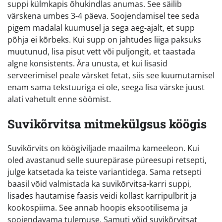
suppi külmkapis õhukindlas anumas. See säilib
värskena umbes 3-4 päeva. Soojendamisel tee seda
pigem madalal kuumusel ja sega aeg-ajalt, et supp
põhja ei kõrbeks. Kui supp on jahtudes liiga paksuks
muutunud, lisa pisut vett või puljongit, et taastada
algne konsistents. Ära unusta, et kui lisasid
serveerimisel peale värsket fetat, siis see kuumutamisel
enam sama tekstuuriga ei ole, seega lisa värske juust
alati vahetult enne söömist.
Suvikõrvitsa mitmekülgsus köögis
Suvikõrvits on köögiviljade maailma kameeleon. Kui
oled avastanud selle suurepärase püreesupi retsepti,
julge katsetada ka teiste variantidega. Sama retsepti
baasil võid valmistada ka suvikõrvitsa-karri suppi,
lisades hautamise faasis veidi kollast karripulbrit ja
kookospiima. See annab hoopis eksootilisema ja
soojendavama tulemuse. Samuti võid suvikõrvitsat