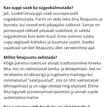
Kas suppi saab ka sügavkülmutada?
Jah, suvikõrvitsasuppi saab suurepäraselt
sügavkülmutada. Parim on seda teha ilma fetajuustu ja
kooreta, kui soovid eriti pikaajalist säilivust. Samas on
püreesupid üldiselt piisavalt stabiilsed, et säilida
sügavkülmas kuni kolm kuud. Enne söömist sulata
supp aeglaselt külmikus ja kuumuta uuesti, lisades
vajadusel värsket fetajuustu alles serveerimise ajal.
Millist fetajuustu eelistada?
Kõige parema tulemuse annab traditsiooniline Kreeka
feta, mis on valmistatud lamba- ja kitsepiimast. See on
teralisema struktuuriga ja tugevama maitsega kui
niinimetatud “salatijuustud”, mis on tihti valmistatud
lehmapiimast ja on väga siledad ning elastsed. Ehtne
feta laguneb püreestamisel paremini ja annab supile
autentsema maitse.