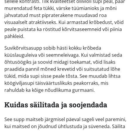
sellele kontrasti. Tilk kvaliteetset oliiviõli supi peal, paar
murendatud feta tükki, värske tüümianioks ja mõni
jahvatatud must pipraterakene muudavad roa
visuaalselt atraktiivseks. Kui armastad krõbedust, võid
peale puistata ka röstitud kõrvitsaseemneid või piinia
pähkleid.
Suvikõrvitsasupp sobib hästi kokku krõbeda
küüslauguleiva või seemneleivaga. Kui valmistad seda
õhtusöögiks ja soovid midagi toekamat, võid lisaks
praadida pannil mõned krevetid või suitsutatud lõhe
tükid, mida supi sisse peale tõsta. See muudab lihtsa
köögiviljasupi täisväärtuslikuks peakorraks, mis
rahuldab ka kõige nõudlikuma gurmaani.
Kuidas säilitada ja soojendada
See supp maitseb järgmisel päeval sageli veel paremini,
kui maitsed on jõudnud ühtlustuda ja süveneda. Säilita