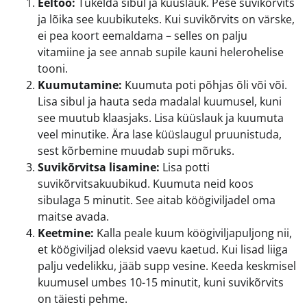
Eeltöö:
Tükelda sibul ja küüslauk. Pese suvikõrvits
ja lõika see kuubikuteks. Kui suvikõrvits on värske,
ei pea koort eemaldama – selles on palju
vitamiine ja see annab supile kauni helerohelise
tooni.
Kuumutamine:
Kuumuta poti põhjas õli või või.
Lisa sibul ja hauta seda madalal kuumusel, kuni
see muutub klaasjaks. Lisa küüslauk ja kuumuta
veel minutike. Ära lase küüslaugul pruunistuda,
sest kõrbemine muudab supi mõruks.
Suvikõrvitsa lisamine:
Lisa potti
suvikõrvitsakuubikud. Kuumuta neid koos
sibulaga 5 minutit. See aitab köögiviljadel oma
maitse avada.
Keetmine:
Kalla peale kuum köögiviljapuljong nii,
et köögiviljad oleksid vaevu kaetud. Kui lisad liiga
palju vedelikku, jääb supp vesine. Keeda keskmisel
kuumusel umbes 10-15 minutit, kuni suvikõrvits
on täiesti pehme.