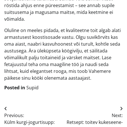
röstida ahjus enne püreestamist – see annab supile
suitsusema ja magusama maitse, mida keetmine ei
võimalda.
Oluline on meeles pidada, et kvaliteetne toit algab alati
armastusest koostisosade vastu. Olgu suvikõrvits kas
oma aiast, naabri kasvuhoonest või turult, kohtle seda
austusega. Ära üleküpseta köögivilju, et säilitada
võimalikult palju toitaineid ja värsket maitset. Lase
fetajuustul teha oma maagiline töö ja naudi seda
lihtsat, kuid elegantset rooga, mis toob Vahemere
päikese sinu kööki olenemata aastaajast.
Posted in
Supid
Navigeerimine
Previous:
Next:
Külm kurgi-jogurtisupp:
Retsept: toitev kukeseene-