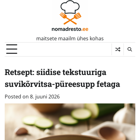
Skip
to
content
maitsete maailm ühes kohas
Retsept: siidise tekstuuriga
suvikõrvitsa-püreesupp fetaga
Posted on
8. juuni 2026