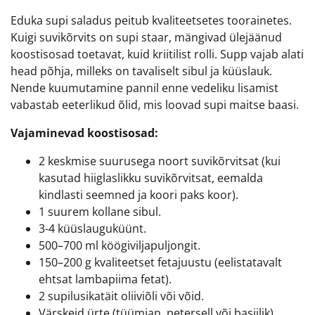
Eduka supi saladus peitub kvaliteetsetes toorainetes.
Kuigi suvikõrvits on supi staar, mängivad ülejäänud
koostisosad toetavat, kuid kriitilist rolli. Supp vajab alati
head põhja, milleks on tavaliselt sibul ja küüslauk.
Nende kuumutamine pannil enne vedeliku lisamist
vabastab eeterlikud õlid, mis loovad supi maitse baasi.
Vajaminevad koostisosad:
2 keskmise suurusega noort suvikõrvitsat (kui
kasutad hiiglaslikku suvikõrvitsat, eemalda
kindlasti seemned ja koori paks koor).
1 suurem kollane sibul.
3-4 küüslauguküünt.
500–700 ml köögiviljapuljongit.
150–200 g kvaliteetset fetajuustu (eelistatavalt
ehtsat lambapiima fetat).
2 supilusikatäit oliiviõli või võid.
Värskeid ürte (tüümian, petersell või basiilik).