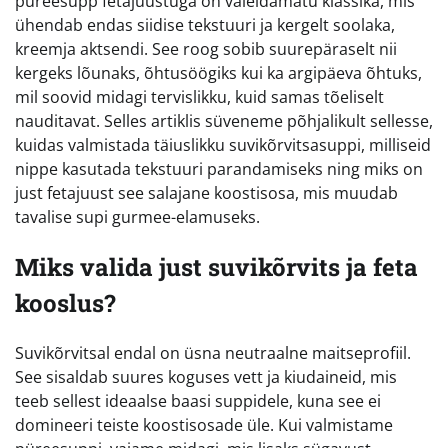
püreesupp fetajuustuga on vaieldamatu klassika, mis
ühendab endas siidise tekstuuri ja kergelt soolaka,
kreemja aktsendi. See roog sobib suurepäraselt nii
kergeks lõunaks, õhtusöögiks kui ka argipäeva õhtuks,
mil soovid midagi tervislikku, kuid samas tõeliselt
nauditavat. Selles artiklis süveneme põhjalikult sellesse,
kuidas valmistada täiuslikku suvikõrvitsasuppi, milliseid
nippe kasutada tekstuuri parandamiseks ning miks on
just fetajuust see salajane koostisosa, mis muudab
tavalise supi gurmee-elamuseks.
Miks valida just suvikõrvits ja feta
kooslus?
Suvikõrvitsal endal on üsna neutraalne maitseprofiil.
See sisaldab suures koguses vett ja kiudaineid, mis
teeb sellest ideaalse baasi suppidele, kuna see ei
domineeri teiste koostisosade üle. Kui valmistame