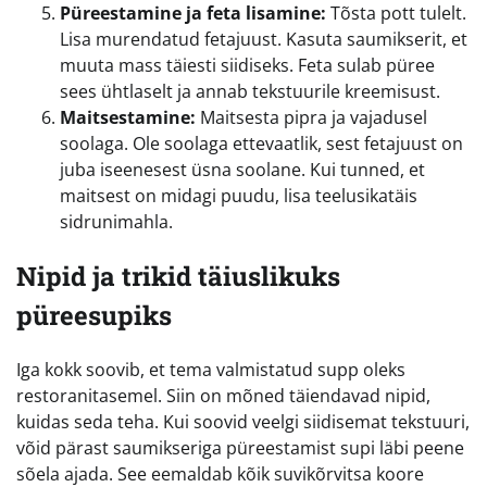
Püreestamine ja feta lisamine:
Tõsta pott tulelt.
Lisa murendatud fetajuust. Kasuta saumikserit, et
muuta mass täiesti siidiseks. Feta sulab püree
sees ühtlaselt ja annab tekstuurile kreemisust.
Maitsestamine:
Maitsesta pipra ja vajadusel
soolaga. Ole soolaga ettevaatlik, sest fetajuust on
juba iseenesest üsna soolane. Kui tunned, et
maitsest on midagi puudu, lisa teelusikatäis
sidrunimahla.
Nipid ja trikid täiuslikuks
püreesupiks
Iga kokk soovib, et tema valmistatud supp oleks
restoranitasemel. Siin on mõned täiendavad nipid,
kuidas seda teha. Kui soovid veelgi siidisemat tekstuuri,
võid pärast saumikseriga püreestamist supi läbi peene
sõela ajada. See eemaldab kõik suvikõrvitsa koore