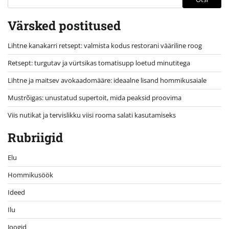
Värsked postitused
Lihtne kanakarri retsept: valmista kodus restorani vääriline roog
Retsept: turgutav ja vürtsikas tomatisupp loetud minutitega
Lihtne ja maitsev avokaadomääre: ideaalne lisand hommikusaiale
Mustrõigas: unustatud supertoit, mida peaksid proovima
Viis nutikat ja tervislikku viisi rooma salati kasutamiseks
Rubriigid
Elu
Hommikusöök
Ideed
Ilu
Joogid