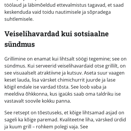
töölaud ja läbimõeldud ettevalmistus tagavad, et saad
keskenduda vaid toidu nautimisele ja sõpradega
suhtlemisele.
Veiselihavardad kui sotsiaalne
sündmus
Grillimine on enamat kui lihtsalt söögi tegemine; see on
sündmus. Kui serveerid veiselihavardaid otse grillilt, on
see visuaalselt atraktiivne ja kutsuv. Aseta suur vaagen
keset lauda, lisa värsket chimichurrit juurde ja lase
kõigil endale ise vardad tõsta. See loob vaba ja
meeldiva õhkkonna, kus igaüks saab oma taldriku ise
vastavalt soovile kokku panna.
See retsept on tõestuseks, et kõige lihtsamad asjad on
sageli ka kõige paremad. Kvaliteetne liha, värsked ürdid
ja kuum grill – rohkem polegi vaja. See