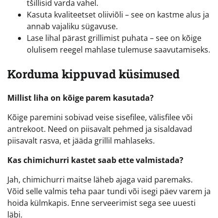
tšillisid varda vahel.
Kasuta kvaliteetset oliiviõli – see on kastme alus ja
annab vajaliku sügavuse.
Lase lihal pärast grillimist puhata – see on kõige
olulisem reegel mahlase tulemuse saavutamiseks.
Korduma kippuvad küsimused
Millist liha on kõige parem kasutada?
Kõige paremini sobivad veise sisefilee, välisfilee või
antrekoot. Need on piisavalt pehmed ja sisaldavad
piisavalt rasva, et jääda grillil mahlaseks.
Kas chimichurri kastet saab ette valmistada?
Jah, chimichurri maitse läheb ajaga vaid paremaks.
Võid selle valmis teha paar tundi või isegi päev varem ja
hoida külmkapis. Enne serveerimist sega see uuesti
läbi.