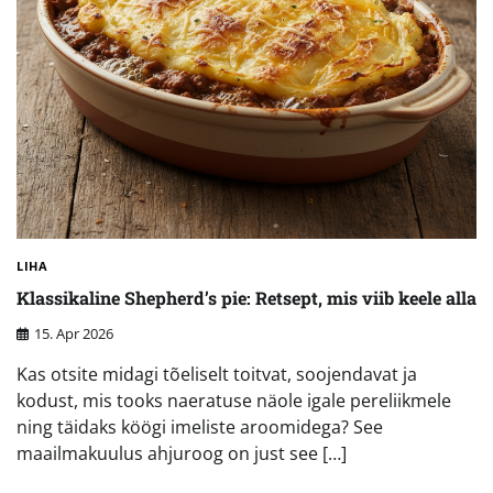
LIHA
Klassikaline Shepherd’s pie: Retsept, mis viib keele alla
15. Apr 2026
Kas otsite midagi tõeliselt toitvat, soojendavat ja
kodust, mis tooks naeratuse näole igale pereliikmele
ning täidaks köögi imeliste aroomidega? See
maailmakuulus ahjuroog on just see […]