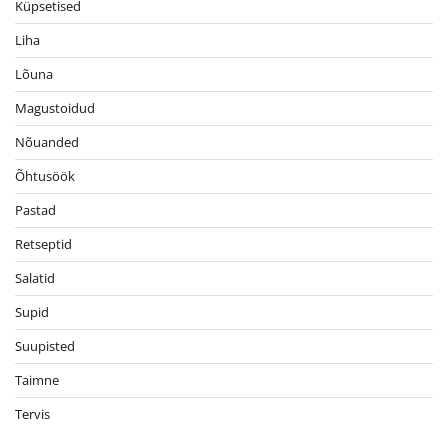
Küpsetised
Liha
Lõuna
Magustoidud
Nõuanded
Õhtusöök
Pastad
Retseptid
Salatid
Supid
Suupisted
Taimne
Tervis