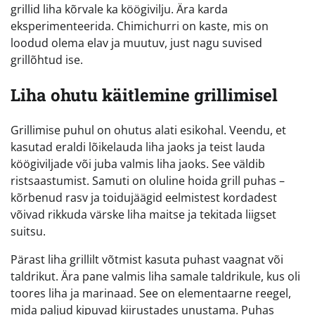
grillid liha kõrvale ka köögivilju. Ära karda
eksperimenteerida. Chimichurri on kaste, mis on
loodud olema elav ja muutuv, just nagu suvised
grillõhtud ise.
Liha ohutu käitlemine grillimisel
Grillimise puhul on ohutus alati esikohal. Veendu, et
kasutad eraldi lõikelauda liha jaoks ja teist lauda
köögiviljade või juba valmis liha jaoks. See väldib
ristsaastumist. Samuti on oluline hoida grill puhas –
kõrbenud rasv ja toidujäägid eelmistest kordadest
võivad rikkuda värske liha maitse ja tekitada liigset
suitsu.
Pärast liha grillilt võtmist kasuta puhast vaagnat või
taldrikut. Ära pane valmis liha samale taldrikule, kus oli
toores liha ja marinaad. See on elementaarne reegel,
mida paljud kipuvad kiirustades unustama. Puhas