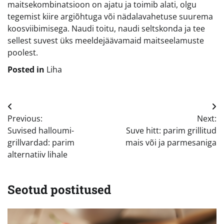
maitsekombinatsioon on ajatu ja toimib alati, olgu
tegemist kiire argiõhtuga või nädalavahetuse suurema
koosviibimisega. Naudi toitu, naudi seltskonda ja tee
sellest suvest üks meeldejäävamaid maitseelamuste
poolest.
Posted in
Liha
Navigeerimine
Previous:
Next:
Suvised halloumi-
Suve hitt: parim grillitud
grillvardad: parim
mais või ja parmesaniga
alternatiiv lihale
Seotud postitused