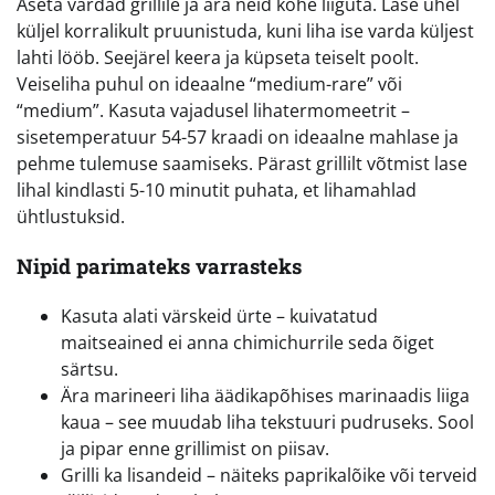
Aseta vardad grillile ja ära neid kohe liiguta. Lase ühel
küljel korralikult pruunistuda, kuni liha ise varda küljest
lahti lööb. Seejärel keera ja küpseta teiselt poolt.
Veiseliha puhul on ideaalne “medium-rare” või
“medium”. Kasuta vajadusel lihatermomeetrit –
sisetemperatuur 54-57 kraadi on ideaalne mahlase ja
pehme tulemuse saamiseks. Pärast grillilt võtmist lase
lihal kindlasti 5-10 minutit puhata, et lihamahlad
ühtlustuksid.
Nipid parimateks varrasteks
Kasuta alati värskeid ürte – kuivatatud
maitseained ei anna chimichurrile seda õiget
särtsu.
Ära marineeri liha äädikapõhises marinaadis liiga
kaua – see muudab liha tekstuuri pudruseks. Sool
ja pipar enne grillimist on piisav.
Grilli ka lisandeid – näiteks paprikalõike või terveid