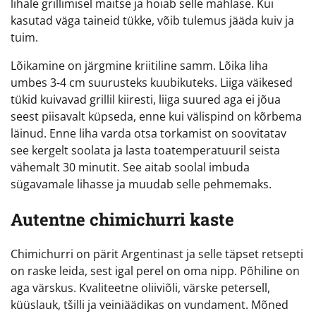
lihale grillimisel maitse ja hoiab selle mahlase. Kui
kasutad väga taineid tükke, võib tulemus jääda kuiv ja
tuim.
Lõikamine on järgmine kriitiline samm. Lõika liha
umbes 3-4 cm suurusteks kuubikuteks. Liiga väikesed
tükid kuivavad grillil kiiresti, liiga suured aga ei jõua
seest piisavalt küpseda, enne kui välispind on kõrbema
läinud. Enne liha varda otsa torkamist on soovitatav
see kergelt soolata ja lasta toatemperatuuril seista
vähemalt 30 minutit. See aitab soolal imbuda
sügavamale lihasse ja muudab selle pehmemaks.
Autentne chimichurri kaste
Chimichurri on pärit Argentinast ja selle täpset retsepti
on raske leida, sest igal perel on oma nipp. Põhiline on
aga värskus. Kvaliteetne oliiviõli, värske petersell,
küüslauk, tšilli ja veiniäädikas on vundament. Mõned