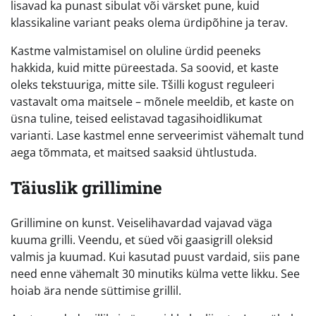
lisavad ka punast sibulat või värsket pune, kuid
klassikaline variant peaks olema ürdipõhine ja terav.
Kastme valmistamisel on oluline ürdid peeneks
hakkida, kuid mitte püreestada. Sa soovid, et kaste
oleks tekstuuriga, mitte sile. Tšilli kogust reguleeri
vastavalt oma maitsele – mõnele meeldib, et kaste on
üsna tuline, teised eelistavad tagasihoidlikumat
varianti. Lase kastmel enne serveerimist vähemalt tund
aega tõmmata, et maitsed saaksid ühtlustuda.
Täiuslik grillimine
Grillimine on kunst. Veiselihavardad vajavad väga
kuuma grilli. Veendu, et süed või gaasigrill oleksid
valmis ja kuumad. Kui kasutad puust vardaid, siis pane
need enne vähemalt 30 minutiks külma vette likku. See
hoiab ära nende süttimise grillil.