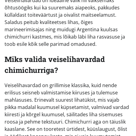
Veiselihavardad on ideaalne valik nii väiksemaks
õhtusöögiks kui ka suuremaks aiapeoks, pakkudes
küllaldast toiteväärtust ja oivalist maitseelamust.
Saladus peitub kvaliteetses lihas, õiges
marineerimisajas ning muidugi Argentina kuulsas
chimichurri kastmes, mis lõikab läbi liha rasvasuse ja
toob esile kõik selle parimad omadused.
Miks valida veiselihavardad
chimichurriga?
Veiselihavardad on grillimise klassika, kuid nende
erilisus seisneb valmistamise kiiruses ja tulemuse
mahlasuses. Erinevalt suurest lihatükist, mis vajab
pikka madalal kuumusel küpsetamist, valmivad vardad
kiiresti ja kõrgel kuumusel, säilitades liha sisemuses
roosa ja pehme tekstuuri. Chimichurri aga on täiuslik
kaaslane. See on tooretest ürtidest, küüslaugust, õlist