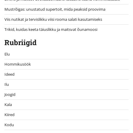
Mustrõigas: unustatud supertoit, mida peaksid proovima
Viis nutikat ja tervislikku viisi rooma salati kasutamiseks
Trikid, kuidas keeta täiuslikku ja maitsvat õunamoosi
Rubriigid
Elu
Hommikusöök
Ideed
Ilu
Joogid
Kala
Kiired
Kodu