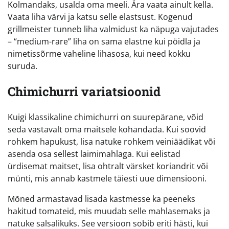
Kolmandaks, usalda oma meeli. Ära vaata ainult kella.
Vaata liha värvi ja katsu selle elastsust. Kogenud
grillmeister tunneb liha valmidust ka näpuga vajutades
– “medium-rare” liha on sama elastne kui pöidla ja
nimetissõrme vaheline lihasosa, kui need kokku
suruda.
Chimichurri variatsioonid
Kuigi klassikaline chimichurri on suurepärane, võid
seda vastavalt oma maitsele kohandada. Kui soovid
rohkem hapukust, lisa natuke rohkem veiniäädikat või
asenda osa sellest laimimahlaga. Kui eelistad
ürdisemat maitset, lisa ohtralt värsket koriandrit või
münti, mis annab kastmele täiesti uue dimensiooni.
Mõned armastavad lisada kastmesse ka peeneks
hakitud tomateid, mis muudab selle mahlasemaks ja
natuke salsalikuks. See versioon sobib eriti hästi, kui