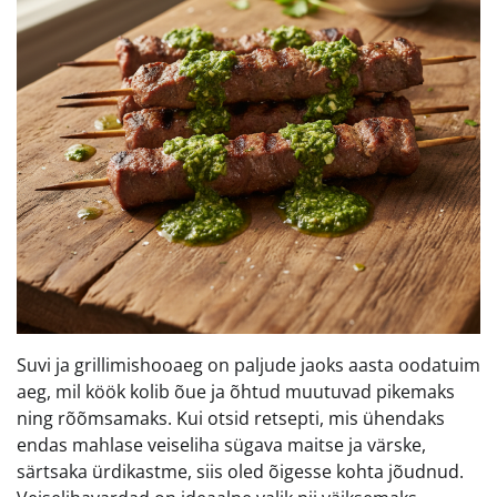
Suvi ja grillimishooaeg on paljude jaoks aasta oodatuim
aeg, mil köök kolib õue ja õhtud muutuvad pikemaks
ning rõõmsamaks. Kui otsid retsepti, mis ühendaks
endas mahlase veiseliha sügava maitse ja värske,
särtsaka ürdikastme, siis oled õigesse kohta jõudnud.