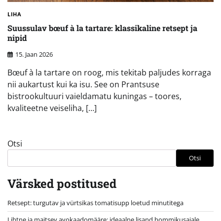
LIHA
Suussulav bœuf à la tartare: klassikaline retsept ja
nipid
15. Jaan 2026
Bœuf à la tartare on roog, mis tekitab paljudes korraga
nii aukartust kui ka isu. See on Prantsuse
bistrookultuuri vaieldamatu kuningas – toores,
kvaliteetne veiseliha, […]
Otsi
Otsi
Värsked postitused
Retsept: turgutav ja vürtsikas tomatisupp loetud minutitega
Lihtne ja maitsev avokaadomääre: ideaalne lisand hommikusaiale