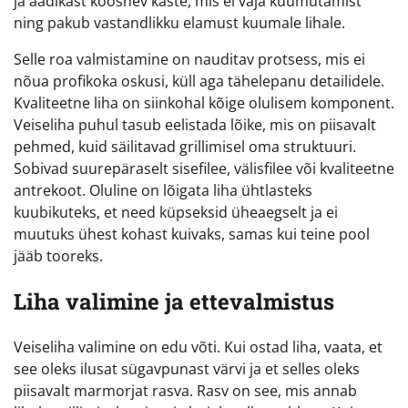
ja äädikast koosnev kaste, mis ei vaja kuumutamist
ning pakub vastandlikku elamust kuumale lihale.
Selle roa valmistamine on nauditav protsess, mis ei
nõua profikoka oskusi, küll aga tähelepanu detailidele.
Kvaliteetne liha on siinkohal kõige olulisem komponent.
Veiseliha puhul tasub eelistada lõike, mis on piisavalt
pehmed, kuid säilitavad grillimisel oma struktuuri.
Sobivad suurepäraselt sisefilee, välisfilee või kvaliteetne
antrekoot. Oluline on lõigata liha ühtlasteks
kuubikuteks, et need küpseksid üheaegselt ja ei
muutuks ühest kohast kuivaks, samas kui teine pool
jääb tooreks.
Liha valimine ja ettevalmistus
Veiseliha valimine on edu võti. Kui ostad liha, vaata, et
see oleks ilusat sügavpunast värvi ja et selles oleks
piisavalt marmorjat rasva. Rasv on see, mis annab