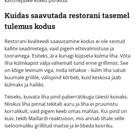
kastmejääke kokku pühkida.
Kuidas saavutada restorani tasemel
tulemus kodus
Restorani kvaliteedi saavutamine kodus ei ole seotud
kallite seadmetega, vaid pigem ettevalmistuse ja
toorainega. Esiteks, ära kunagi küpseta külma liha. Võta
liha külmkapist välja vähemalt tund enne grillimist. See
on kõige levinum viga, mida tehakse – külm liha satub
kuumale grillile, välispind kõrbeb, kuid keskosa jääb
külmaks ja halliks.
Teiseks, kuivata liha pind paberrätikuga täiesti kuivaks.
Niiskus liha pinnal tekitab auru ja liha ei pruunistu
korralikult, vaid pigem keeb omas mahlas. Kui pind on
kuiv, tekib Maillardi reaktsioon, mis annab lihale selle
iseloomuliku grillitud maitse ja krõbeda kooriku.