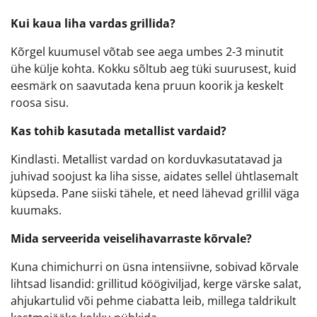
Kui kaua liha vardas grillida?
Kõrgel kuumusel võtab see aega umbes 2-3 minutit
ühe külje kohta. Kokku sõltub aeg tüki suurusest, kuid
eesmärk on saavutada kena pruun koorik ja keskelt
roosa sisu.
Kas tohib kasutada metallist vardaid?
Kindlasti. Metallist vardad on korduvkasutatavad ja
juhivad soojust ka liha sisse, aidates sellel ühtlasemalt
küpseda. Pane siiski tähele, et need lähevad grillil väga
kuumaks.
Mida serveerida veiselihavarraste kõrvale?
Kuna chimichurri on üsna intensiivne, sobivad kõrvale
lihtsad lisandid: grillitud köögiviljad, kerge värske salat,
ahjukartulid või pehme ciabatta leib, millega taldrikult