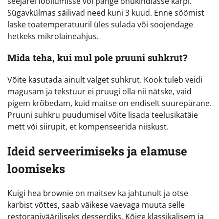
seejärel fooliumisse või pange õhukindlasse karpi.
Sügavkülmas säilivad need kuni 3 kuud. Enne söömist
laske toatemperatuuril üles sulada või soojendage
hetkeks mikrolaineahjus.
Mida teha, kui mul pole pruuni suhkrut?
Võite kasutada ainult valget suhkrut. Kook tuleb veidi
magusam ja tekstuur ei pruugi olla nii nätske, vaid
pigem krõbedam, kuid maitse on endiselt suurepärane.
Pruuni suhkru puudumisel võite lisada teelusikatäie
mett või siirupit, et kompenseerida niiskust.
Ideid serveerimiseks ja elamuse
loomiseks
Kuigi hea brownie on maitsev ka jahtunult ja otse
karbist võttes, saab väikese vaevaga muuta selle
restoranivääriliseks desserdiks. Kõige klassikalisem ja