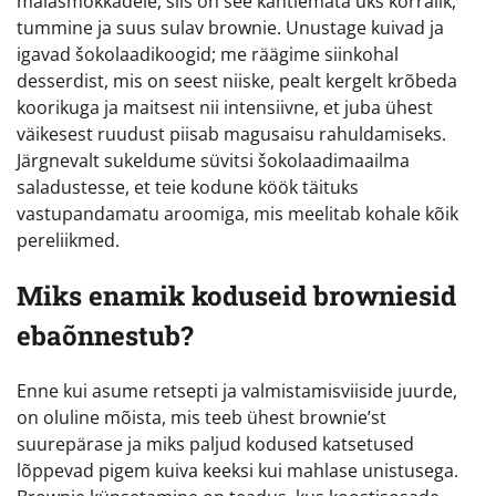
maiasmokkadele, siis on see kahtlemata üks korralik,
tummine ja suus sulav brownie. Unustage kuivad ja
igavad šokolaadikoogid; me räägime siinkohal
desserdist, mis on seest niiske, pealt kergelt krõbeda
koorikuga ja maitsest nii intensiivne, et juba ühest
väikesest ruudust piisab magusaisu rahuldamiseks.
Järgnevalt sukeldume süvitsi šokolaadimaailma
saladustesse, et teie kodune köök täituks
vastupandamatu aroomiga, mis meelitab kohale kõik
pereliikmed.
Miks enamik koduseid browniesid
ebaõnnestub?
Enne kui asume retsepti ja valmistamisviiside juurde,
on oluline mõista, mis teeb ühest brownie’st
suurepärase ja miks paljud kodused katsetused
lõppevad pigem kuiva keeksi kui mahlase unistusega.