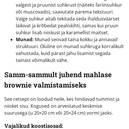
valgest ja pruunist suhkrust (näiteks fariinsuhkur
või muscovado), saavutate parema tekstuuri.
Valge suhkur aitab tekitada seda ihaldusväärset
läikivat ja krõbedat pealiskihti, samas kui pruun
suhkur lisab niiskust ja karamellist maitset.
Munad:
Munad seovad taina kokku ja annavad
struktuuri. Oluline on munad suhkruga korralikult
vahustada, kuid pärast jahu lisamist segada
tainast võimalikult vähe.
Samm-sammult juhend mahlase
brownie valmistamiseks
See retsept on loodud neile, kes hindavad tummist ja
niisket sisu. Kogused on arvestatud keskmise
suurusega (u 20×20 cm või 20×24 cm) vormi jaoks.
Vajalikud koostisosad: