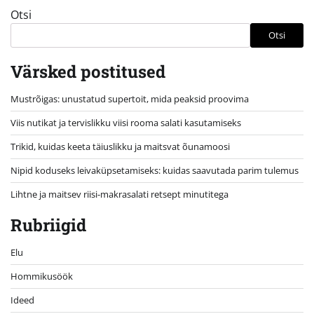
Otsi
Otsi
Värsked postitused
Mustrõigas: unustatud supertoit, mida peaksid proovima
Viis nutikat ja tervislikku viisi rooma salati kasutamiseks
Trikid, kuidas keeta täiuslikku ja maitsvat õunamoosi
Nipid koduseks leivaküpsetamiseks: kuidas saavutada parim tulemus
Lihtne ja maitsev riisi-makrasalati retsept minutitega
Rubriigid
Elu
Hommikusöök
Ideed