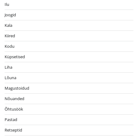
Ilu
Joogid
Kala
Kiired
Kodu
Küpsetised
Liha
Lõuna
Magustoidud
Nõuanded
Õhtusöök
Pastad
Retseptid