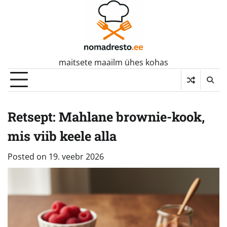
Skip
to
content
maitsete maailm ühes kohas
Retsept: Mahlane brownie-kook,
mis viib keele alla
Posted on
19. veebr 2026