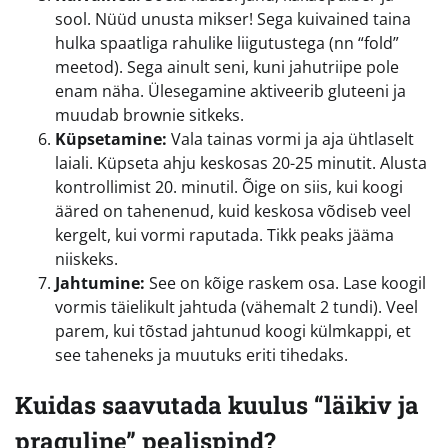
sool. Nüüd unusta mikser! Sega kuivained taina
hulka spaatliga rahulike liigutustega (nn “fold”
meetod). Sega ainult seni, kuni jahutriipe pole
enam näha. Ülesegamine aktiveerib gluteeni ja
muudab brownie sitkeks.
Küpsetamine:
Vala tainas vormi ja aja ühtlaselt
laiali. Küpseta ahju keskosas 20-25 minutit. Alusta
kontrollimist 20. minutil. Õige on siis, kui koogi
ääred on tahenenud, kuid keskosa võdiseb veel
kergelt, kui vormi raputada. Tikk peaks jääma
niiskeks.
Jahtumine:
See on kõige raskem osa. Lase koogil
vormis täielikult jahtuda (vähemalt 2 tundi). Veel
parem, kui tõstad jahtunud koogi külmkappi, et
see taheneks ja muutuks eriti tihedaks.
Kuidas saavutada kuulus “läikiv ja
praguline” pealispind?