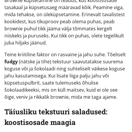
Brownie küpsetamine on teadus, kus koostisosade
tasakaal ja küpsetusaeg määravad kõik. Peamine viga,
mida tehakse, on üleküpsetamine. Erinevalt tavalistest
kookidest, kus tikuproov peab olema puhas, peab
brownie puhul tikk jääma välja tõmmates kergelt
niiskeks ja puruseks. Kui tikk on puhas, olete tegelikult
juba hiljaks jäänud.
Teine kriitiline faktor on rasvaine ja jahu suhe. Tõeliselt
fudgy
(nätske ja tihe) tekstuur saavutatakse suurema
koguse või ja šokolaadi ning suhteliselt väikese koguse
jahu kasutamisega. Kui lisate liiga palju jahu või
küpsetuspulbrit, saate tulemuseks õhulise
šokolaadikeeksi, mis on küll maitsev, kuid ei ole see
õige, veniv ja rikkalik brownie, mida me taga ajame.
Täiusliku tekstuuri saladused:
koostisosade maagia