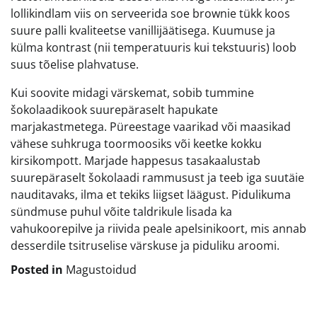
lollikindlam viis on serveerida soe brownie tükk koos
suure palli kvaliteetse vanillijäätisega. Kuumuse ja
külma kontrast (nii temperatuuris kui tekstuuris) loob
suus tõelise plahvatuse.
Kui soovite midagi värskemat, sobib tummine
šokolaadikook suurepäraselt hapukate
marjakastmetega. Püreestage vaarikad või maasikad
vähese suhkruga toormoosiks või keetke kokku
kirsikompott. Marjade happesus tasakaalustab
suurepäraselt šokolaadi rammusust ja teeb iga suutäie
nauditavaks, ilma et tekiks liigset läägust. Pidulikuma
sündmuse puhul võite taldrikule lisada ka
vahukoorepilve ja riivida peale apelsinikoort, mis annab
desserdile tsitruselise värskuse ja piduliku aroomi.
Posted in
Magustoidud