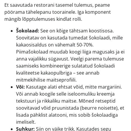
Et saavutada restorani tasemel tulemus, peame
pöörama tähelepanu toorainele. Iga komponent
mängib lõpptulemuses kindlat rolli.
Šokolaad:
See on kõige tähtsam koostisosa.
Soovitatav on kasutada tumedat šokolaadi, mille
kakaosisaldus on vähemalt 50-70%.
Piimašokolaad muudab koogi liiga magusaks ja ei
anna vajalikku sügavust. Veelgi parema tulemuse
saamiseks kombineerige sulatatud šokolaadi
kvaliteetse kakaopulbriga – see annab
mitmekihilise maitseprofiili.
Või:
Kasutage alati ehtsat võid, mitte margariini.
Või annab koogile selle iseloomuliku kreemja
tekstuuri ja rikkaliku maitse. Mõned retseptid
soovitavad võid pruunistada (beurre noisette), et
lisada pähklist alatooni, mis sobib šokolaadiga
imeliselt.
Suhkur:
Siin on väike trikk. Kasutades segu