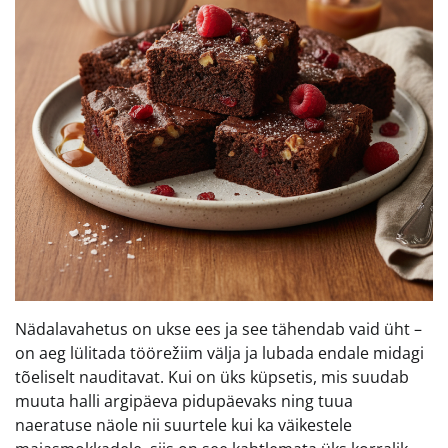
Nädalavahetus on ukse ees ja see tähendab vaid üht –
on aeg lülitada töörežiim välja ja lubada endale midagi
tõeliselt nauditavat. Kui on üks küpsetis, mis suudab
muuta halli argipäeva pidupäevaks ning tuua
naeratuse näole nii suurtele kui ka väikestele