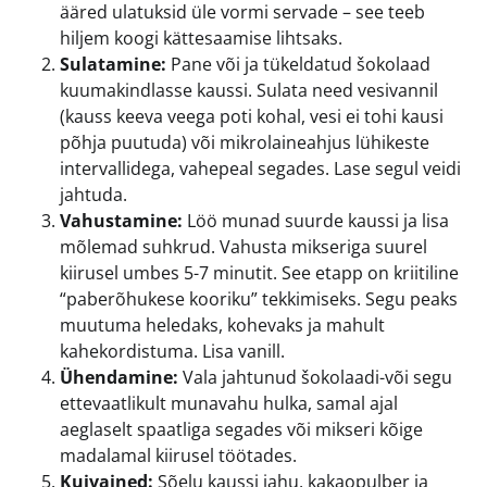
ääred ulatuksid üle vormi servade – see teeb
hiljem koogi kättesaamise lihtsaks.
Sulatamine:
Pane või ja tükeldatud šokolaad
kuumakindlasse kaussi. Sulata need vesivannil
(kauss keeva veega poti kohal, vesi ei tohi kausi
põhja puutuda) või mikrolaineahjus lühikeste
intervallidega, vahepeal segades. Lase segul veidi
jahtuda.
Vahustamine:
Löö munad suurde kaussi ja lisa
mõlemad suhkrud. Vahusta mikseriga suurel
kiirusel umbes 5-7 minutit. See etapp on kriitiline
“paberõhukese kooriku” tekkimiseks. Segu peaks
muutuma heledaks, kohevaks ja mahult
kahekordistuma. Lisa vanill.
Ühendamine:
Vala jahtunud šokolaadi-või segu
ettevaatlikult munavahu hulka, samal ajal
aeglaselt spaatliga segades või mikseri kõige
madalamal kiirusel töötades.
Kuivained:
Sõelu kaussi jahu, kakaopulber ja