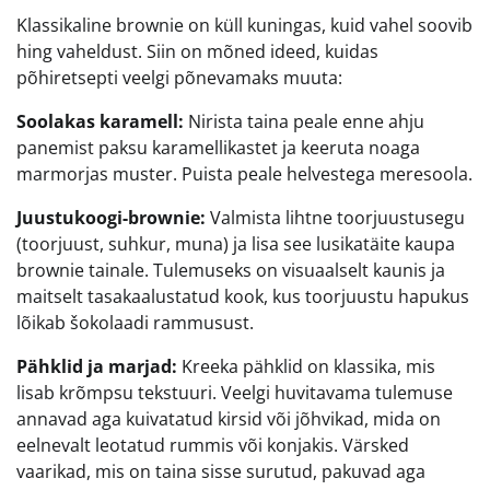
Klassikaline brownie on küll kuningas, kuid vahel soovib
hing vaheldust. Siin on mõned ideed, kuidas
põhiretsepti veelgi põnevamaks muuta:
Soolakas karamell:
Nirista taina peale enne ahju
panemist paksu karamellikastet ja keeruta noaga
marmorjas muster. Puista peale helvestega meresoola.
Juustukoogi-brownie:
Valmista lihtne toorjuustusegu
(toorjuust, suhkur, muna) ja lisa see lusikatäite kaupa
brownie tainale. Tulemuseks on visuaalselt kaunis ja
maitselt tasakaalustatud kook, kus toorjuustu hapukus
lõikab šokolaadi rammusust.
Pähklid ja marjad:
Kreeka pähklid on klassika, mis
lisab krõmpsu tekstuuri. Veelgi huvitavama tulemuse
annavad aga kuivatatud kirsid või jõhvikad, mida on
eelnevalt leotatud rummis või konjakis. Värsked
vaarikad, mis on taina sisse surutud, pakuvad aga