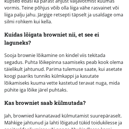
küpseb edasi ka pärast ahjust väljavõtmist kuumas
vormis. Teine põhjus võib olla liiga vähe rasvainet või
liiga palju jahu. Järgige retsepti täpselt ja usaldage oma
silmi rohkem kui kella.
Kuidas lõigata browniet nii, et see ei
laguneks?
Sooja brownie lõikamine on kindel viis tekitada
segadus. Puhta lõikepinna saamiseks peab kook olema
täielikult jahtunud. Parima tulemuse saate, kui asetate
koogi paariks tunniks külmkappi ja kasutate
lõikamiseks kuuma vette kastetud teravat nuga, mida
pühite iga lõike järel puhtaks.
Kas browniet saab külmutada?
Jah, brownied kannatavad külmutamist suurepäraselt.
Mähkige jahtunud ja lahti lõigatud tükid toidukilesse ja