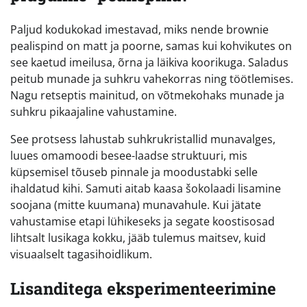
Paljud kodukokad imestavad, miks nende brownie
pealispind on matt ja poorne, samas kui kohvikutes on
see kaetud imeilusa, õrna ja läikiva koorikuga. Saladus
peitub munade ja suhkru vahekorras ning töötlemises.
Nagu retseptis mainitud, on võtmekohaks munade ja
suhkru pikaajaline vahustamine.
See protsess lahustab suhkrukristallid munavalges,
luues omamoodi besee-laadse struktuuri, mis
küpsemisel tõuseb pinnale ja moodustabki selle
ihaldatud kihi. Samuti aitab kaasa šokolaadi lisamine
soojana (mitte kuumana) munavahule. Kui jätate
vahustamise etapi lühikeseks ja segate koostisosad
lihtsalt lusikaga kokku, jääb tulemus maitsev, kuid
visuaalselt tagasihoidlikum.
Lisanditega eksperimenteerimine