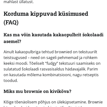
mahlast üllatust.
Korduma kippuvad küsimused
(FAQ)
Kas ma võin kasutada kakaopulbrit šokolaadi
asemel?
Ainult kakaopulbriga tehtud brownied on tekstuurilt
teistsugused – need on sageli pehmemad ja rohkem
keeksi moodi. Tõeliselt “fudgy” tekstuuri saamiseks on
sulatatud šokolaadi rasvasisaldus hädavajalik. Parim
on kasutada mõlema kombinatsiooni, nagu retseptis
toodud.
Miks mu brownie on kivikõva?
Kõige tõenäolisem põhjus on üleküpsetamine. Brownie