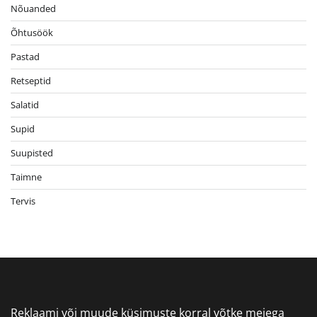
Nõuanded
Õhtusöök
Pastad
Retseptid
Salatid
Supid
Suupisted
Taimne
Tervis
Reklaami või muude küsimuste korral võtke meiega