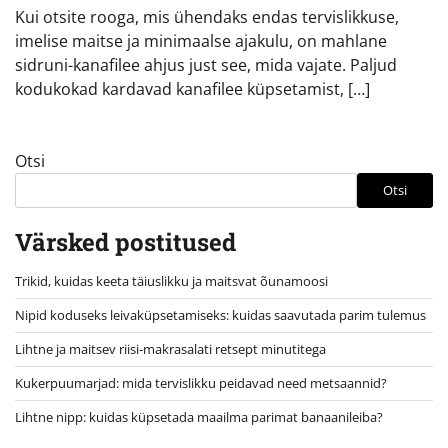
Kui otsite rooga, mis ühendaks endas tervislikkuse,
imelise maitse ja minimaalse ajakulu, on mahlane
sidruni-kanafilee ahjus just see, mida vajate. Paljud
kodukokad kardavad kanafilee küpsetamist, […]
Otsi
Otsi
Värsked postitused
Trikid, kuidas keeta täiuslikku ja maitsvat õunamoosi
Nipid koduseks leivaküpsetamiseks: kuidas saavutada parim tulemus
Lihtne ja maitsev riisi-makrasalati retsept minutitega
Kukerpuumarjad: mida tervislikku peidavad need metsaannid?
Lihtne nipp: kuidas küpsetada maailma parimat banaanileiba?