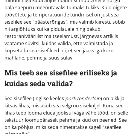
minutit liiga kaua ahjus hoidmist muuta selle hõrgu
pala saepuru meenutavaks tuimaks tükiks. Kuid õigete
töövõtete ja temperatuuride tundmisel on just sea
sisefilee see “päästerõngas”, mis valmib kiiresti, sobib
nii argiõhtuks kui ka pidulauale ning pakub
restoraniväärilist maitseelamust. Järgnevas artiklis
vaatame süvitsi, kuidas valida, ette valmistada ja
küpsetada sea sisefileed nii, et see jääks iga kord
mahlane, pehme ja suus sulav.
Mis teeb sea sisefilee eriliseks ja
kuidas seda valida?
Sea sisefilee (inglise keeles
pork tenderloin
) on pikk ja
kitsas lihas, mis asub sea selgroo siseküljel. Kuna see
lihas teeb looma eluea jooksul väga vähe tööd, on selle
tekstuur loomupäraselt pehme ja kiud on peened. See
on ka põhjus, miks seda nimetatakse sageli “seafilee