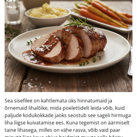
Sea sisefilee on kahtlemata üks hinnatumaid ja
õrnemaid lihalõike, mida poelettidelt leida võib, kuid
paljude kodukokkade jaoks seostub see sageli hirmuga
liha liigse kuivatamise ees. Kuna tegemist on äärmiselt
taine lihasega, milles on vähe rasva, võib vaid paar