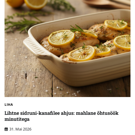
LIHA
Lihtne sidruni-kanafilee ahjus: mahlane õhtusöök
minutitega
31. Mai 2026