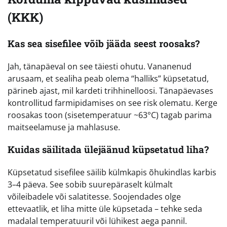
(KKK)
Kas sea sisefilee võib jääda seest roosaks?
Jah, tänapäeval on see täiesti ohutu. Vananenud
arusaam, et sealiha peab olema “halliks” küpsetatud,
pärineb ajast, mil kardeti trihhinelloosi. Tänapäevases
kontrollitud farmipidamises on see risk olematu. Kerge
roosakas toon (sisetemperatuur ~63°C) tagab parima
maitseelamuse ja mahlasuse.
Kuidas säilitada ülejäänud küpsetatud liha?
Küpsetatud sisefilee säilib külmkapis õhukindlas karbis
3–4 päeva. See sobib suurepäraselt külmalt
võileibadele või salatitesse. Soojendades olge
ettevaatlik, et liha mitte üle küpsetada – tehke seda
madalal temperatuuril või lühikest aega pannil.