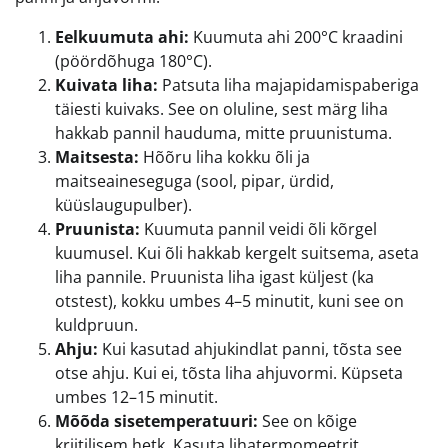
Eelkuumuta ahi:
Kuumuta ahi 200°C kraadini
(pöördõhuga 180°C).
Kuivata liha:
Patsuta liha majapidamispaberiga
täiesti kuivaks. See on oluline, sest märg liha
hakkab pannil hauduma, mitte pruunistuma.
Maitsesta:
Hõõru liha kokku õli ja
maitseaineseguga (sool, pipar, ürdid,
küüslaugupulber).
Pruunista:
Kuumuta pannil veidi õli kõrgel
kuumusel. Kui õli hakkab kergelt suitsema, aseta
liha pannile. Pruunista liha igast küljest (ka
otstest), kokku umbes 4–5 minutit, kuni see on
kuldpruun.
Ahju:
Kui kasutad ahjukindlat panni, tõsta see
otse ahju. Kui ei, tõsta liha ahjuvormi. Küpseta
umbes 12–15 minutit.
Mõõda sisetemperatuuri:
See on kõige
kriitilisem hetk. Kasuta lihatermomeetrit.