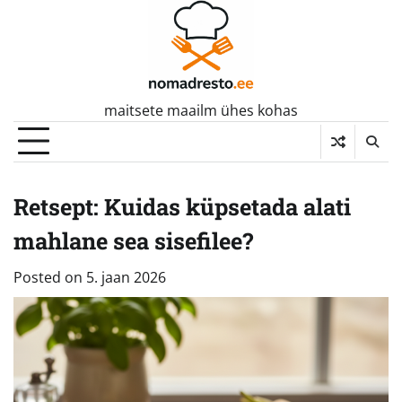
Skip
to
content
maitsete maailm ühes kohas
Retsept: Kuidas küpsetada alati
mahlane sea sisefilee?
Posted on
5. jaan 2026