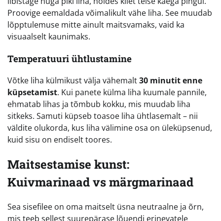
libistage nuga piki liha, hoides kilet teise käega pingul.
Proovige eemaldada võimalikult vähe liha. See muudab
lõpptulemuse mitte ainult maitsvamaks, vaid ka
visuaalselt kaunimaks.
Temperatuuri ühtlustamine
Võtke liha külmikust välja vähemalt
30 minutit enne
küpsetamist
. Kui panete külma liha kuumale pannile,
ehmatab lihas ja tõmbub kokku, mis muudab liha
sitkeks. Samuti küpseb toasoe liha ühtlasemalt – nii
väldite olukorda, kus liha välimine osa on üleküpsenud,
kuid sisu on endiselt toores.
Maitsestamise kunst:
Kuivmarinaad vs märgmarinaad
Sea sisefilee on oma maitselt üsna neutraalne ja õrn,
mis teeb sellest suurepärase lõuendi erinevatele