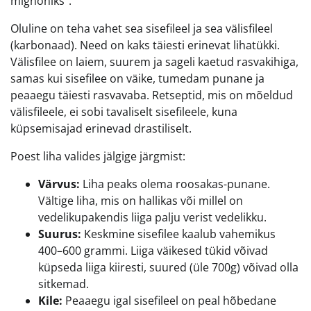
mignoniks”.
Oluline on teha vahet sea sisefileel ja sea välisfileel
(karbonaad). Need on kaks täiesti erinevat lihatükki.
Välisfilee on laiem, suurem ja sageli kaetud rasvakihiga,
samas kui sisefilee on väike, tumedam punane ja
peaaegu täiesti rasvavaba. Retseptid, mis on mõeldud
välisfileele, ei sobi tavaliselt sisefileele, kuna
küpsemisajad erinevad drastiliselt.
Poest liha valides jälgige järgmist:
Värvus:
Liha peaks olema roosakas-punane.
Vältige liha, mis on hallikas või millel on
vedelikupakendis liiga palju verist vedelikku.
Suurus:
Keskmine sisefilee kaalub vahemikus
400–600 grammi. Liiga väikesed tükid võivad
küpseda liiga kiiresti, suured (üle 700g) võivad olla
sitkemad.
Kile:
Peaaegu igal sisefileel on peal hõbedane