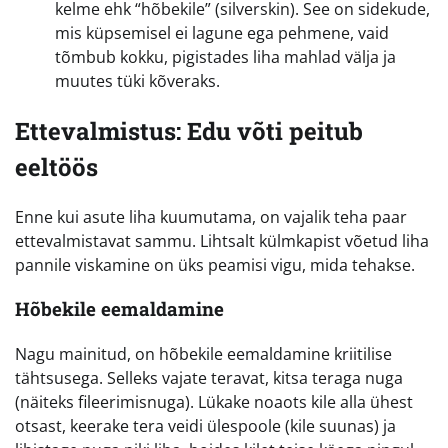
kelme ehk “hõbekile” (silverskin). See on sidekude,
mis küpsemisel ei lagune ega pehmene, vaid
tõmbub kokku, pigistades liha mahlad välja ja
muutes tüki kõveraks.
Ettevalmistus: Edu võti peitub
eeltöös
Enne kui asute liha kuumutama, on vajalik teha paar
ettevalmistavat sammu. Lihtsalt külmkapist võetud liha
pannile viskamine on üks peamisi vigu, mida tehakse.
Hõbekile eemaldamine
Nagu mainitud, on hõbekile eemaldamine kriitilise
tähtsusega. Selleks vajate teravat, kitsa teraga nuga
(näiteks fileerimisnuga). Lükake noaots kile alla ühest
otsast, keerake tera veidi ülespoole (kile suunas) ja