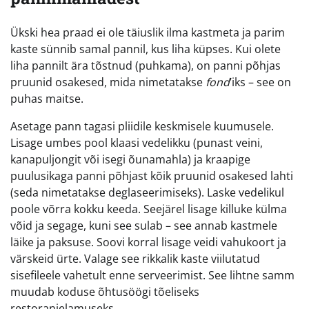
Ükski hea praad ei ole täiuslik ilma kastmeta ja parim
kaste sünnib samal pannil, kus liha küpses. Kui olete
liha pannilt ära tõstnud (puhkama), on panni põhjas
pruunid osakesed, mida nimetatakse
fond
’iks – see on
puhas maitse.
Asetage pann tagasi pliidile keskmisele kuumusele.
Lisage umbes pool klaasi vedelikku (punast veini,
kanapuljongit või isegi õunamahla) ja kraapige
puulusikaga panni põhjast kõik pruunid osakesed lahti
(seda nimetatakse deglaseerimiseks). Laske vedelikul
poole võrra kokku keeda. Seejärel lisage killuke külma
võid ja segage, kuni see sulab – see annab kastmele
läike ja paksuse. Soovi korral lisage veidi vahukoort ja
värskeid ürte. Valage see rikkalik kaste viilutatud
sisefileele vahetult enne serveerimist. See lihtne samm
muudab koduse õhtusöögi tõeliseks
restoranielamuseks.