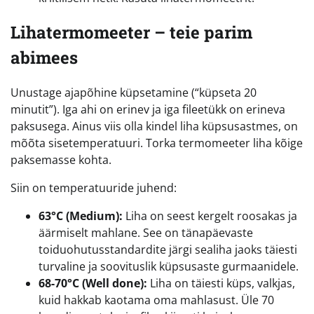
Lihatermomeeter – teie parim
abimees
Unustage ajapõhine küpsetamine (“küpseta 20
minutit”). Iga ahi on erinev ja iga fileetükk on erineva
paksusega. Ainus viis olla kindel liha küpsusastmes, on
mõõta sisetemperatuuri. Torka termomeeter liha kõige
paksemasse kohta.
Siin on temperatuuride juhend:
63°C (Medium):
Liha on seest kergelt roosakas ja
äärmiselt mahlane. See on tänapäevaste
toiduohutusstandardite järgi sealiha jaoks täiesti
turvaline ja soovituslik küpsusaste gurmaanidele.
68-70°C (Well done):
Liha on täiesti küps, valkjas,
kuid hakkab kaotama oma mahlasust. Üle 70