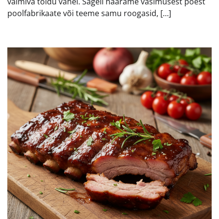
valmiva toidu vahel. Sageli haarame väsimusest poest
poolfabrikaate või teeme samu roogasid, […]