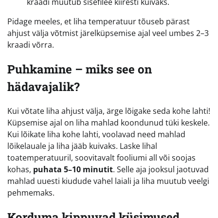
kraadi muutub sisefilee kiiresti kuivaks.
Pidage meeles, et liha temperatuur tõuseb pärast
ahjust välja võtmist järelküpsemise ajal veel umbes 2–3
kraadi võrra.
Puhkamine – miks see on
hädavajalik?
Kui võtate liha ahjust välja, ärge lõigake seda kohe lahti!
Küpsemise ajal on liha mahlad koondunud tüki keskele.
Kui lõikate liha kohe lahti, voolavad need mahlad
lõikelauale ja liha jääb kuivaks. Laske lihal
toatemperatuuril, soovitavalt fooliumi all või soojas
kohas,
puhata 5–10 minutit
. Selle aja jooksul jaotuvad
mahlad uuesti kiudude vahel laiali ja liha muutub veelgi
pehmemaks.
Korduma kippuvad küsimused