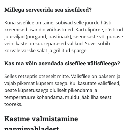
Millega serveerida sea sisefileed?
Kuna sisefilee on taine, sobivad selle juurde hästi
kreemised lisandid või kastmed. Kartulipüree, röstitud
juurviljad (porgand, pastinaak), seenekaste või punase
veini kaste on suurepärased valikud. Suvel sobib
kõrvale värske salat ja grillitud spargel.
Kas ma võin asendada sisefilee välisfileega?
Selles retseptis otseselt mitte. Välisfilee on paksem ja
vajab pikemat küpsemisaega. Kui kasutate välisfileed,
peate küpsetusaega oluliselt pikendama ja
temperatuure kohandama, muidu jääb liha seest
tooreks.
Kastme valmistamine
pannimahladest