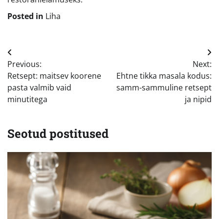
Posted in
Liha
Navigeerimine
Previous:
Next:
Retsept: maitsev koorene
Ehtne tikka masala kodus:
pasta valmib vaid
samm-sammuline retsept
minutitega
ja nipid
Seotud postitused