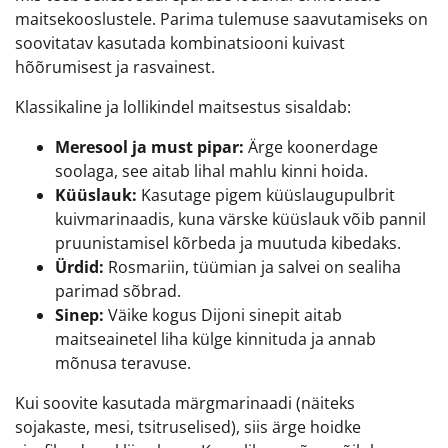
maitsekooslustele. Parima tulemuse saavutamiseks on
soovitatav kasutada kombinatsiooni kuivast
hõõrumisest ja rasvainest.
Klassikaline ja lollikindel maitsestus sisaldab:
Meresool ja must pipar:
Ärge koonerdage
soolaga, see aitab lihal mahlu kinni hoida.
Küüslauk:
Kasutage pigem küüslaugupulbrit
kuivmarinaadis, kuna värske küüslauk võib pannil
pruunistamisel kõrbeda ja muutuda kibedaks.
Ürdid:
Rosmariin, tüümian ja salvei on sealiha
parimad sõbrad.
Sinep:
Väike kogus Dijoni sinepit aitab
maitseainetel liha külge kinnituda ja annab
mõnusa teravuse.
Kui soovite kasutada märgmarinaadi (näiteks
sojakaste, mesi, tsitruselised), siis ärge hoidke