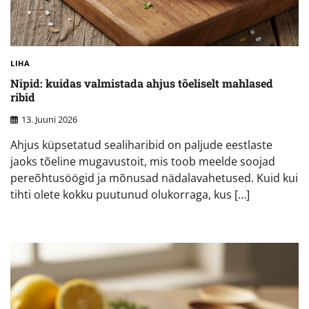
LIHA
Nipid: kuidas valmistada ahjus tõeliselt mahlased
ribid
13. Juuni 2026
Ahjus küpsetatud sealiharibid on paljude eestlaste
jaoks tõeline mugavustoit, mis toob meelde soojad
pereõhtusöögid ja mõnusad nädalavahetused. Kuid kui
tihti olete kokku puutunud olukorraga, kus […]