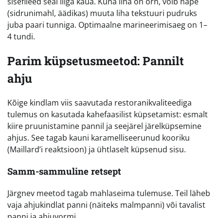
sisefileed seal liiga kaua. Kuna liha on õrn, võib hape
(sidrunimahl, äädikas) muuta liha tekstuuri pudruks
juba paari tunniga. Optimaalne marineerimisaeg on 1–
4 tundi.
Parim küpsetusmeetod: Pannilt
ahju
Kõige kindlam viis saavutada restoranikvaliteediga
tulemus on kasutada kahefaasilist küpsetamist: esmalt
kiire pruunistamine pannil ja seejärel järelküpsemine
ahjus. See tagab kauni karamelliseerunud kooriku
(Maillard’i reaktsioon) ja ühtlaselt küpsenud sisu.
Samm-sammuline retsept
Järgnev meetod tagab mahlaseima tulemuse. Teil läheb
vaja ahjukindlat panni (näiteks malmpanni) või tavalist
panni ja ahjuvormi.