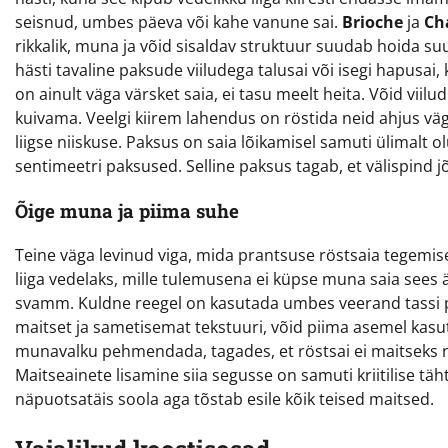
seisnud, umbes päeva või kahe vanune sai.
Brioche
ja
Ch
rikkalik, muna ja võid sisaldav struktuur suudab hoida s
hästi tavaline paksude viiludega talusai või isegi hapusai,
on ainult väga värsket saia, ei tasu meelt heita. Võid viilu
kuivama. Veelgi kiirem lahendus on röstida neid ahjus 
liigse niiskuse. Paksus on saia lõikamisel samuti ülimalt 
sentimeetri paksused. Selline paksus tagab, et välispind 
Õige muna ja piima suhe
Teine väga levinud viga, mida prantsuse röstsaia tegemis
liiga vedelaks, mille tulemusena ei küpse muna saia sees
svamm. Kuldne reegel on kasutada umbes veerand tassi pi
maitset ja sametisemat tekstuuri, võid piima asemel kasu
munavalku pehmendada, tagades, et röstsai ei maitseks n
Maitseainete lisamine siia segusse on samuti kriitilise tä
näpuotsatäis soola aga tõstab esile kõik teised maitsed.