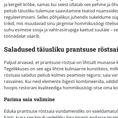
ja kergelt krõbe, samas kui seest üllatab see pehme ja õhul
peitub täiusliku tulemuse saavutamine teatud nüanssides 
reguleerimiseni. Selles põhjalikus juhendis sukeldume süg
trikid, mis muudavad sinu järgmise hommikusöögi tõelisel
suhu esimese sooja ja vahtrasiirupiga kaetud suutäie – s
töönädalat väärib.
Saladused täiusliku prantsuse röstsa
Paljud arvavad, et prantsuse röstsai on lihtsalt munasse k
Tegelikkuses on see aga lihtne kulinaarne kunstiteos, mill
röstsaia saladus peitub kolmes peamises teguris: saia v
rasvaines. Kui neid elemente õigesti kombineerida, väldid l
hoopis restorani kvaliteediga hommikusöögi otse oma k
Parima saia valimine
Eduka prantsuse röstsaia vundamendiks on vaieldamatult õig
hästi, kuna see kipub vedelikku liiga kiiresti endasse im