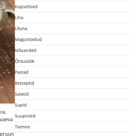
Küpsetised
Liha
Lõuna
Magustoidud
Nõuanded
Õhtusöök
Pastad
Retseptid
Salatid
Supid
re.
Suupisted
 vaeva
Taimne
ldpruun