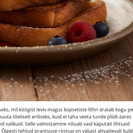
s, mil köögist leviv magus küpsetiste lõhn äratab kogu pe
 tõeliselt eriliseks, kuid ei taha veeta tunde pliidi ääres
d valikuid. Selle valmistamine nõuab vaid käputäit lihtsaid
 Õigesti tehtud prantsuse röstsai on väljast ahvatlevalt ku