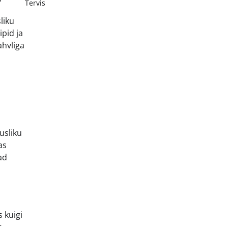
Tervis
liku
pid ja
ahvliga
usliku
as
ad
 kuigi
t