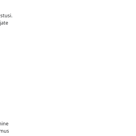
stusi.
jate
mine
lemus