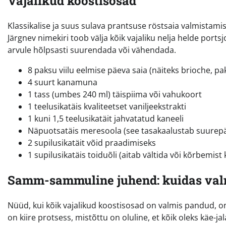
Vajalikud koostisosad
Klassikalise ja suus sulava prantsuse röstsaia valmistamise
Järgnev nimekiri toob välja kõik vajaliku nelja helde ports
arvule hõlpsasti suurendada või vähendada.
8 paksu viilu eelmise päeva saia (näiteks brioche, pak
4 suurt kanamuna
1 tass (umbes 240 ml) täispiima või vahukoort
1 teelusikatäis kvaliteetset vaniljeekstrakti
1 kuni 1,5 teelusikatäit jahvatatud kaneeli
Näpuotsatäis meresoola (see tasakaalustab suurep
2 supilusikatäit võid praadimiseks
1 supilusikatäis toiduõli (aitab vältida või kõrbemis
Samm-sammuline juhend: kuidas val
Nüüd, kui kõik vajalikud koostisosad on valmis pandud, 
on kiire protsess, mistõttu on oluline, et kõik oleks käe-