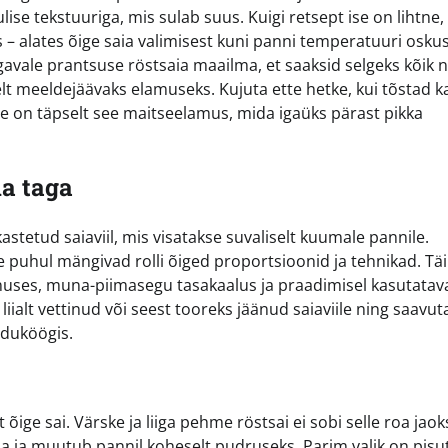
ise tekstuuriga, mis sulab suus. Kuigi retsept ise on lihtne,
– alates õige saia valimisest kuni panni temperatuuri oskus
avale prantsuse röstsaia maailma, et saaksid selgeks kõik ni
t meeldejäävaks elamuseks. Kujuta ette hetke, kui tõstad k
ee on täpselt see maitseelamus, mida igaüks pärast pikka
ia taga
astetud saiaviil, mis visatakse suvaliselt kuumale pannile.
e puhul mängivad rolli õiged proportsioonid ja tehnikad. Täi
anuses, muna-piimasegu tasakaalus ja praadimisel kasutatav
iialt vettinud või seest tooreks jäänud saiaviile ning saavut
oduköögis.
e sai. Värske ja liiga pehme röstsai ei sobi selle roa jaoks
ama ja muutub pannil koheselt pudruseks. Parim valik on pisu