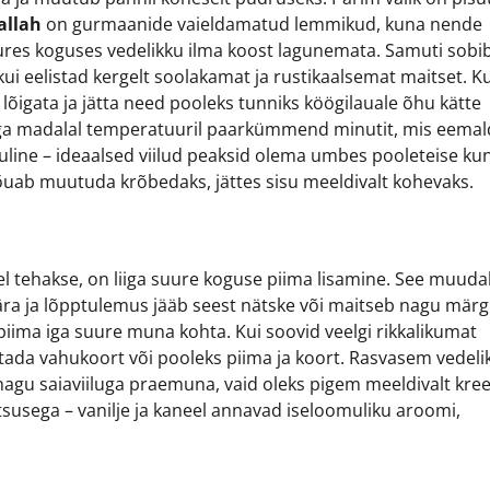
allah
on gurmaanide vaieldamatud lemmikud, kuna nende
uures koguses vedelikku ilma koost lagunemata. Samuti sobi
 kui eelistad kergelt soolakamat ja rustikaalsemat maitset. Ku
d lõigata ja jätta need pooleks tunniks köögilauale õhu kätte
väga madalal temperatuuril paarkümmend minutit, mis eema
oluline – ideaalsed viilud peaksid olema umbes pooleteise ku
jõuab muutuda krõbedaks, jättes sisu meeldivalt kohevaks.
el tehakse, on liiga suure koguse piima lisamine. See muud
 ära ja lõpptulemus jääb seest nätske või maitseb nagu märg
ima iga suure muna kohta. Kui soovid veelgi rikkalikumat
tada vahukoort või pooleks piima ja koort. Rasvasem vedelik
agu saiaviiluga praemuna, vaid oleks pigem meeldivalt kre
htsusega – vanilje ja kaneel annavad iseloomuliku aroomi,