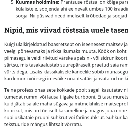
Kuumas hoidmine:
Prantsuse röstsai on kõige par
külalistele, soojenda ahi eelnevalt umbes 100 kraadi
sooja. Nii püsivad need imeliselt krõbedad ja soojad 
Nipid, mis viivad röstsaia uuele tase
Kuigi ülalkirjeldatud baasretsept on iseenesest maitsev ja
veelgi põnevamaks ja rikkalikumaks muuta. Köök on koht 
piimasegule veidi riivitud värske apelsini- või sidrunikoo
särtsu, mis tasakaalustab suurepäraselt praetud saia ram
vürtsidega. Lisaks klassikalisele kaneelile sobib munaseg
kardemoni või isegi imeväike noaotsatäis jahvatatud nel
Teine professionaalsete kokkade poolt sageli kasutatav nipp
tumedat rummi või lausa tilgake burbooni. Ei tasu murets
kuid jätab saiale maha sügava ja mitmekihilise maitseprof
koorikut, mis on tõeliselt karamelline ja magus juba enne
supilusikatäie pruuni suhkrut või fariinsuhkrut. Suhkur k
tekstuuride mängus lihtsalt võrratu.