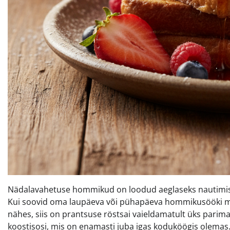
Nädalavahetuse hommikud on loodud aeglaseks nautimisek
Kui soovid oma laupäeva või pühapäeva hommikusööki muuta
nähes, siis on prantsuse röstsai vaieldamatult üks parimai
koostisosi, mis on enamasti juba igas koduköögis olemas.