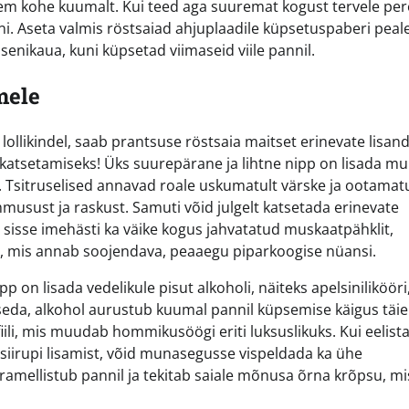
em kohe kuumalt. Kui teed aga suuremat kogust tervele pere
ni. Aseta valmis röstsaiad ahjuplaadile küpsetuspaberi peal
senikaua, kuni küpsetad viimaseid viile pannil.
mele
 lollikindel, saab prantsuse röstsaia maitset erinevate lisan
katsetamiseks! Üks suurepärane ja lihtne nipp on lisada mu
rt. Tsitruselised annavad roale uskumatult värske ja ootamat
musust ja raskust. Samuti võid julgelt katsetada erinevate
u sisse imehästi ka väike kogus jahvatatud muskaatpähklit,
ki, mis annab soojendava, peaaegu piparkoogise nüansi.
 on lisada vedelikule pisut alkoholi, näiteks apelsinilikööri
eda, alkohol aurustub kuumal pannil küpsemise käigus täiel
iili, mis muudab hommikusöögi eriti luksuslikuks. Kui eelist
 siirupi lisamist, võid munasegusse vispeldada ka ühe
aramellistub pannil ja tekitab saiale mõnusa õrna krõpsu, mi