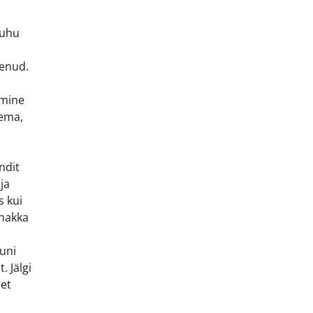
kuhu
nenud.
amine
nema,
ndit
ja
s kui
 hakka
kuni
. Jälgi
 et