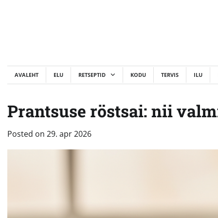
Skip
to
content
AVALEHT
ELU
RETSEPTID
KODU
TERVIS
ILU
Prantsuse röstsai: nii va
Posted on
29. apr 2026