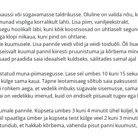
ussi või sügavamasse taldrikusse. Oluline on valida nõu, 
nad vispliga korralikult lahti. Lisa piim, vaniljeekstrakt,
segu hoolikalt läbi, kuni kõik koostisosad on ühtlaselt segu
ga klopi niikaua, kuni pind on ühtlane.
kuumusele. Lisa pannile veidi võid ja veidi toiduõli. Õli lis
iseseisvalt kuumal pannil kiiresti pruunistuma ja kõrbema mi
 saad praadida saia ideaalselt kuldseks, säilitades samal ajal
mistatud muna-piimasegusse. Lase sel umbes 10 kuni 15 seku
eist külge sama kaua. Täpne leotamisaeg sõltub saia paksusest 
ti rohkem aega, et vedelik imbuks sügavale sisemusse, sama
ai on vedelikku imenud, kuid on endiselt piisavalt tugev ega
uumale pannile. Küpseta umbes 3 kuni 4 minutit ühel küljel, 
 spaatliga ümber ja küpseta teist külge veel 2 kuni 3 minutit
 ja tundub, et hakkab kõrbema, vähenda pisut panni kuumust,