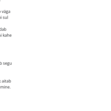
b väga
i sul
ldab
ni kahe
ab segu
 aitab
emine.