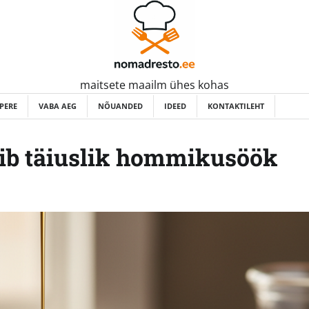
maitsete maailm ühes kohas
PERE
VABA AEG
NÕUANDED
IDEED
KONTAKTILEHT
lmib täiuslik hommikusöök