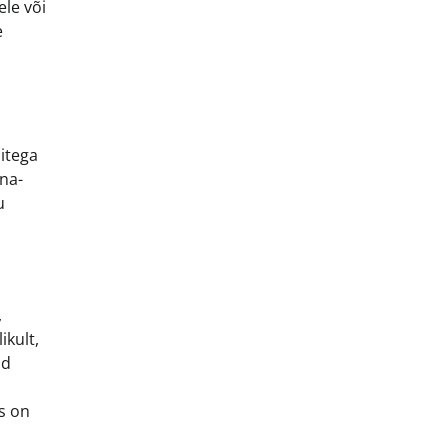
le või
e
ditega
na-
u
,
ikult,
ad
s on