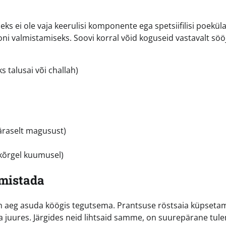
ks ei ole vaja keerulisi komponente ega spetsiifilisi poeküla
joni valmistamiseks. Soovi korral võid koguseid vastavalt söö
s talusai või challah)
äraselt magusust)
t kõrgel kuumusel)
mistada
on aeg asuda köögis tegutsema. Prantsuse röstsaia küpseta
jala juures. Järgides neid lihtsaid samme, on suurepärane tu