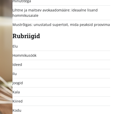
minutitega
Lihtne ja maitsev avokaadomääre: ideaalne lisand
hommikusaiale
Mustrõigas: unustatud supertoit, mida peaksid proovima
Rubriigid
Elu
Hommikusöök
Ideed
Ilu
Joogid
Kala
Kiired
Kodu