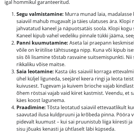
igal hommikul garanteeritud.
Segu valmistamine:
Murra munad laia, madalasse ka
saiaviil mahub mugavalt ja täies ulatuses ära. Klopi mu
jahvatatud kaneel ja näpuotsatäis soola. Klopi kogu 
Kaneel kipub vahel vedeliku pinnale tükki jääma, see
Panni kuumutamine:
Aseta lai praepann keskmisele 
võile on kriitilise tähtsusega nipp. Kuna või kipub 
siis õli lisamine tõstab rasvaine suitsemispunkti. Nii
rikkaliku võise maitse.
Saia leotamine:
Kasta üks saiaviil korraga etteval
ühel küljel liguneda, seejärel keera ringi ja leota t
kuivusest. Tugevam ja kuivem brioche vajab kindlas
õhem röstsai vajab vaid kiiret kastmist. Veendu, et s
käes koost lagunema.
Praadimine:
Tõsta leotatud saiaviil ettevaatlikult k
saavutad ilusa kuldpruuni ja krõbeda pinna. Pööra viil
pidevalt kuumust – kui sai pruunistub liiga kiiresti
sisu jõuaks kenasti ja ühtlaselt läbi küpseda.