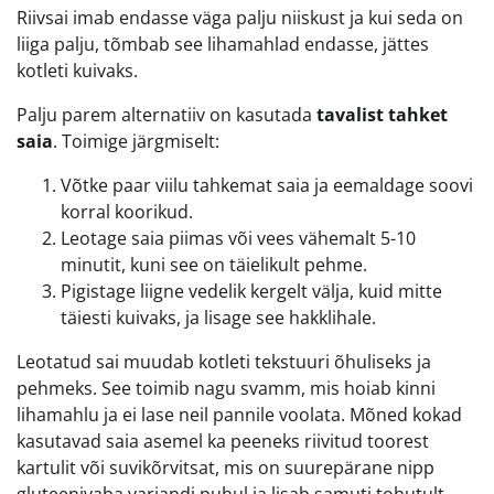
Riivsai imab endasse väga palju niiskust ja kui seda on
liiga palju, tõmbab see lihamahlad endasse, jättes
kotleti kuivaks.
Palju parem alternatiiv on kasutada
tavalist tahket
saia
. Toimige järgmiselt:
Võtke paar viilu tahkemat saia ja eemaldage soovi
korral koorikud.
Leotage saia piimas või vees vähemalt 5-10
minutit, kuni see on täielikult pehme.
Pigistage liigne vedelik kergelt välja, kuid mitte
täiesti kuivaks, ja lisage see hakklihale.
Leotatud sai muudab kotleti tekstuuri õhuliseks ja
pehmeks. See toimib nagu svamm, mis hoiab kinni
lihamahlu ja ei lase neil pannile voolata. Mõned kokad
kasutavad saia asemel ka peeneks riivitud toorest
kartulit või suvikõrvitsat, mis on suurepärane nipp