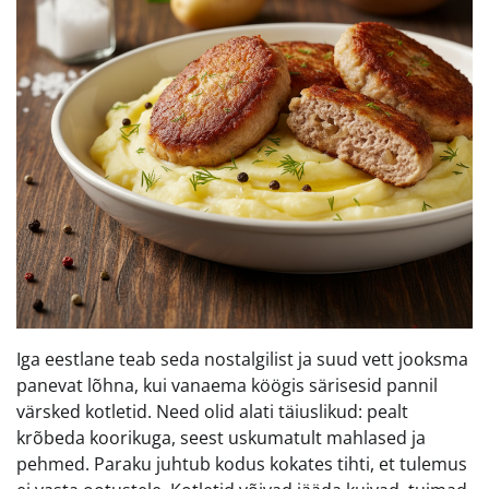
Iga eestlane teab seda nostalgilist ja suud vett jooksma
panevat lõhna, kui vanaema köögis särisesid pannil
värsked kotletid. Need olid alati täiuslikud: pealt
krõbeda koorikuga, seest uskumatult mahlased ja
pehmed. Paraku juhtub kodus kokates tihti, et tulemus