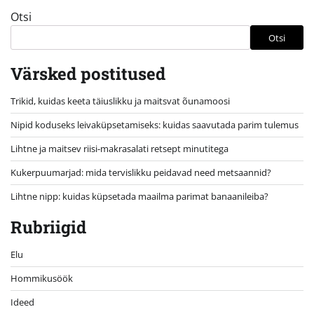
Otsi
Otsi
Värsked postitused
Trikid, kuidas keeta täiuslikku ja maitsvat õunamoosi
Nipid koduseks leivaküpsetamiseks: kuidas saavutada parim tulemus
Lihtne ja maitsev riisi-makrasalati retsept minutitega
Kukerpuumarjad: mida tervislikku peidavad need metsaannid?
Lihtne nipp: kuidas küpsetada maailma parimat banaanileiba?
Rubriigid
Elu
Hommikusöök
Ideed