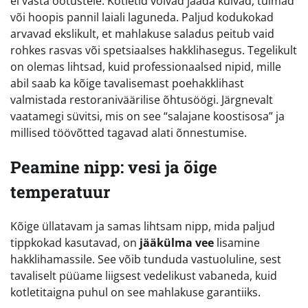
ei vasta ootustele. Kotletid võivad jääda kuivad, tuimad
või hoopis pannil laiali laguneda. Paljud kodukokad
arvavad ekslikult, et mahlakuse saladus peitub vaid
rohkes rasvas või spetsiaalses hakklihasegus. Tegelikult
on olemas lihtsad, kuid professionaalsed nipid, mille
abil saab ka kõige tavalisemast poehakklihast
valmistada restoraniväärilise õhtusöögi. Järgnevalt
vaatamegi süvitsi, mis on see “salajane koostisosa” ja
millised töövõtted tagavad alati õnnestumise.
Peamine nipp: vesi ja õige
temperatuur
Kõige üllatavam ja samas lihtsam nipp, mida paljud
tippkokad kasutavad, on
jääkülma vee
lisamine
hakklihamassile. See võib tunduda vastuoluline, sest
tavaliselt püüame liigsest vedelikust vabaneda, kuid
kotletitaigna puhul on see mahlakuse garantiiks.