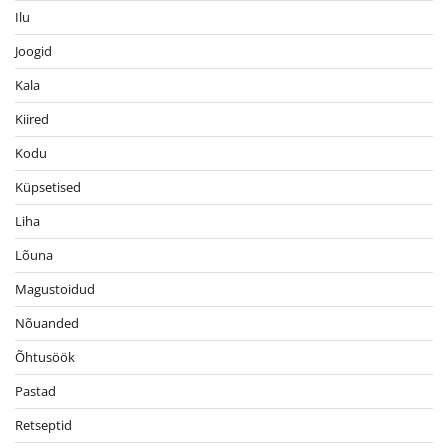
Ilu
Joogid
Kala
Kiired
Kodu
Küpsetised
Liha
Lõuna
Magustoidud
Nõuanded
Õhtusöök
Pastad
Retseptid