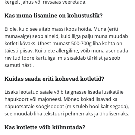
kergelt jahus või riivsaias veeretada.
Kas muna lisamine on kohustuslik?
Ei ole, kuid see aitab massi koos hoida. Muna (eriti
munavalge) seob aineid, kuid liiga palju muna muudab
kotleti kõvaks. Ühest munast 500-700g liha kohta on
täiesti piisav. Kui olete allergiline, võib muna asendada
riivitud toore kartuliga, mis sisaldab tärklist ja seob
samuti hästi.
Kuidas saada eriti kohevad kotletid?
Lisaks leotatud saiale võib taignasse lisada lusikatäie
hapukoort või majoneesi. Mõned kokad lisavad ka
näpuotsatäie söögisoodat (mis tuleb hoolikalt segada),
see muudab liha tekstuuri pehmemaks ja õhulisemaks.
Kas kotlette võib külmutada?