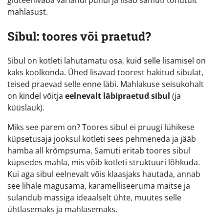
gluteenivaba variandi puhul ja lisab samuti tohutult
mahlasust.
Sibul: toores või praetud?
Sibul on kotleti lahutamatu osa, kuid selle lisamisel on
kaks koolkonda. Ühed lisavad toorest hakitud sibulat,
teised praevad selle enne läbi. Mahlakuse seisukohalt
on kindel võitja
eelnevalt läbipraetud sibul
(ja
küüslauk).
Miks see parem on? Toores sibul ei pruugi lühikese
küpsetusaja jooksul kotleti sees pehmeneda ja jääb
hamba all krõmpsuma. Samuti eritab toores sibul
küpsedes mahla, mis võib kotleti struktuuri lõhkuda.
Kui aga sibul eelnevalt võis klaasjaks hautada, annab
see lihale magusama, karamelliseeruma maitse ja
sulandub massiga ideaalselt ühte, muutes selle
ühtlasemaks ja mahlasemaks.