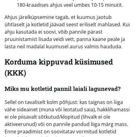
180-kraadises ahjus veel umbes 10-15 minutit.
Ahjus järelküpsemine tagab, et kuumus jaotub
ühtlaselt ja kotletid jäävad seest eriliselt mahlased. Kui
ahju kasutada ei soovi, võib pannile pärast
pruunistamist lisada veidi vett, panna kaane peale ja
lasta neil madalal kuumusel aurus valmis haududa.
Korduma kippuvad küsimused
(KKK)
Miks mu kotletid pannil laiali lagunevad?
Sellel on tavaliselt kolm põhjust: kas taignas on liiga
vähe sideainet (muna või leotatud saia), hakklihamassi
ei ole piisavalt sõtkutud/klopitud (lihvalk ei ole
aktiveerunud) või on pannile pandud liiga märg mass.
Enne praadimist on soovitatav vormitud kotletid