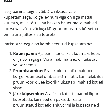
Isegi parima taigna võib ära rikkuda vale
küpsetamisega. Kõige levinum viga on liiga madal
kuumus, mille tõttu liha hakkab hauduma ja mahlad
jooksevad välja, või liiga kõrge kuumus, mis kõrvetab
pinna ära, jättes sisu tooreks.
Parim strateegia on kombineeritud küpsetamine:
Kuum pann:
Aja pann korralikult kuumaks koos
õli ja või seguga. Või annab maitset, õli takistab
või kõrbemist.
Pruunistamine:
Prae kotlette mõlemalt poolt
kõrgel kuumusel umbes 2-3 minutit, kuni tekib ilus
pruun koorik. See koorik “lukustab” mahlad kotleti
sisse.
Järelküpsemine:
Ära ürita kotlette pannil lõpuni
küpsetada, kui need on paksud. Tõsta
pruunistatud kotletid ahjuvormi ja küpseta neid