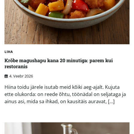
LIHA
Krõbe magushapu kana 20 minutiga: parem kui
restoranis
4. Veebr 2026
Hiina toidu järele isutab meid kõiki aeg-ajalt. Kujuta
ette olukorda: on reede õhtu, töönädal on seljataga ja
ainus asi, mida sa ihkad, on kausitäis auravat, […]