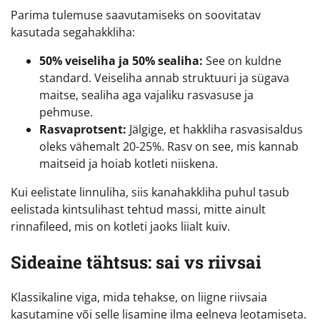
Parima tulemuse saavutamiseks on soovitatav
kasutada segahakkliha:
50% veiseliha ja 50% sealiha:
See on kuldne
standard. Veiseliha annab struktuuri ja sügava
maitse, sealiha aga vajaliku rasvasuse ja
pehmuse.
Rasvaprotsent:
Jälgige, et hakkliha rasvasisaldus
oleks vähemalt 20-25%. Rasv on see, mis kannab
maitseid ja hoiab kotleti niiskena.
Kui eelistate linnuliha, siis kanahakkliha puhul tasub
eelistada kintsulihast tehtud massi, mitte ainult
rinnafileed, mis on kotleti jaoks liialt kuiv.
Sideaine tähtsus: sai vs riivsai
Klassikaline viga, mida tehakse, on liigne riivsaia
kasutamine või selle lisamine ilma eelneva leotamiseta.