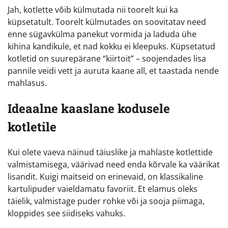
Jah, kotlette võib külmutada nii toorelt kui ka
küpsetatult. Toorelt külmutades on soovitatav need
enne sügavkülma panekut vormida ja laduda ühe
kihina kandikule, et nad kokku ei kleepuks. Küpsetatud
kotletid on suurepärane “kiirtoit” – soojendades lisa
pannile veidi vett ja auruta kaane all, et taastada nende
mahlasus.
Ideaalne kaaslane kodusele
kotletile
Kui olete vaeva näinud täiuslike ja mahlaste kotlettide
valmistamisega, väärivad need enda kõrvale ka väärikat
lisandit. Kuigi maitseid on erinevaid, on klassikaline
kartulipuder vaieldamatu favoriit. Et elamus oleks
täielik, valmistage puder rohke või ja sooja piimaga,
kloppides see siidiseks vahuks.