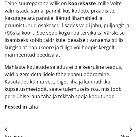
Teine suurepärane valik on
koorekaste
, mille võite
valmistada samal pannil, kus kotlette praadisite.
Kasutage ära pannile jäänud lihamahlad ja
pruunistunud osakesed, lisades veidi jahu, puljongit ja
rõõska koort. See seob kogu roa tervikuks. Värskuse
lisamiseks sobib taldrikule ideaalselt vanaema stiilis
kurgisalat hapukoore ja tilliga või hoopis kergelt
marineeritud peedisalat.
Mahlaste kotlettide saladus ei ole keeruline teadus,
vaid pigem detailidele tähelepanu pööramine.
Kasutades külma vett, õiget liha ja kannatlikku
küpsetusmeetodit, saate tulemuseks roa, mis toob
pere ühise laua taha ja tekitab sooja kodutunde.
Posted in
Liha
Navigeerimine
Previous:
Next: