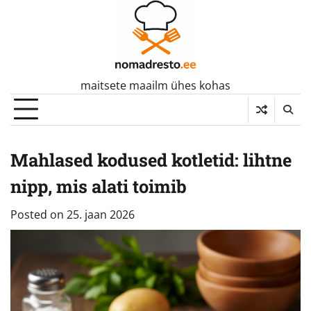
Skip
to
content
maitsete maailm ühes kohas
Mahlased kodused kotletid: lihtne
nipp, mis alati toimib
Posted on
25. jaan 2026