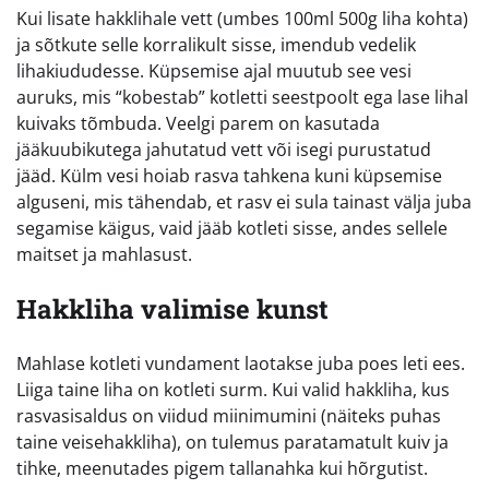
Kui lisate hakklihale vett (umbes 100ml 500g liha kohta)
ja sõtkute selle korralikult sisse, imendub vedelik
lihakiududesse. Küpsemise ajal muutub see vesi
auruks, mis “kobestab” kotletti seestpoolt ega lase lihal
kuivaks tõmbuda. Veelgi parem on kasutada
jääkuubikutega jahutatud vett või isegi purustatud
jääd. Külm vesi hoiab rasva tahkena kuni küpsemise
alguseni, mis tähendab, et rasv ei sula tainast välja juba
segamise käigus, vaid jääb kotleti sisse, andes sellele
maitset ja mahlasust.
Hakkliha valimise kunst
Mahlase kotleti vundament laotakse juba poes leti ees.
Liiga taine liha on kotleti surm. Kui valid hakkliha, kus
rasvasisaldus on viidud miinimumini (näiteks puhas
taine veisehakkliha), on tulemus paratamatult kuiv ja
tihke, meenutades pigem tallanahka kui hõrgutist.