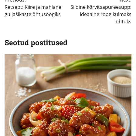
Retsept: Kiire ja mahlane
Siidine kõrvitsapüreesupp:
guljašikaste õhtusöögiks
ideaalne roog külmaks
õhtuks
Seotud postitused