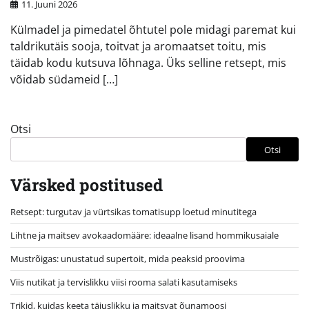
11. Juuni 2026
Külmadel ja pimedatel õhtutel pole midagi paremat kui
taldrikutäis sooja, toitvat ja aromaatset toitu, mis
täidab kodu kutsuva lõhnaga. Üks selline retsept, mis
võidab südameid […]
Otsi
Otsi
Värsked postitused
Retsept: turgutav ja vürtsikas tomatisupp loetud minutitega
Lihtne ja maitsev avokaadomääre: ideaalne lisand hommikusaiale
Mustrõigas: unustatud supertoit, mida peaksid proovima
Viis nutikat ja tervislikku viisi rooma salati kasutamiseks
Trikid, kuidas keeta täiuslikku ja maitsvat õunamoosi