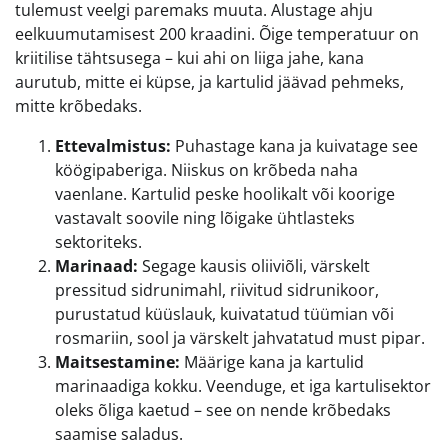
tulemust veelgi paremaks muuta. Alustage ahju
eelkuumutamisest 200 kraadini. Õige temperatuur on
kriitilise tähtsusega – kui ahi on liiga jahe, kana
aurutub, mitte ei küpse, ja kartulid jäävad pehmeks,
mitte krõbedaks.
Ettevalmistus:
Puhastage kana ja kuivatage see
köögipaberiga. Niiskus on krõbeda naha
vaenlane. Kartulid peske hoolikalt või koorige
vastavalt soovile ning lõigake ühtlasteks
sektoriteks.
Marinaad:
Segage kausis oliiviõli, värskelt
pressitud sidrunimahl, riivitud sidrunikoor,
purustatud küüslauk, kuivatatud tüümian või
rosmariin, sool ja värskelt jahvatatud must pipar.
Maitsestamine:
Määrige kana ja kartulid
marinaadiga kokku. Veenduge, et iga kartulisektor
oleks õliga kaetud – see on nende krõbedaks
saamise saladus.