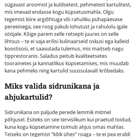
sügavast aroomist ja kuldsetest, pehmetest kartulitest,
mis imevad endasse kogu küpsetusmahla. Olgu
tegemist kiire argiõhtuga või rahuliku pühapäevase
pereeinega, see roog pakub lohutust ja rahulolu igale
sööjale. Kõige parem selle retsepti juures on selle
lihtsus – te ei vaja erilisi kulinaarseid oskusi ega kalleid
koostisosi, et saavutada tulemus, mis maitseb nagu
tipprestoranis. Saladus peitub kvaliteetsetes
toorainetes ja kannatlikus küpsetamises, mis muudab
kana pehmeks ning kartulid suussulavalt krõbedaks.
Miks valida sidrunikana ja
ahjukartulid?
Sidrunikana on paljude perede lemmik mitmel
põhjusel. Esiteks on see tervislikum kui praetud toidud,
kuna kogu küpsetamine toimub ahjus omas mahlas.
Teiseks on tegemist “kõik ühes” roaga – te ei pea eraldi