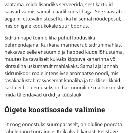
vaatama, mida lisandiks serveerida, sest kartulid
saavad valmis samal plaadil koos lihaga. See säästab
aega nii ettevalmistusel kui ka hilisemal nõudepesul,
mis on igale kodukokale suur boonus.
Sidrunihape toimib liha puhul loodusliku
pehmendajana. Kui kana marineerub sidrunimahlas,
hakkavad selle ensüümid ja happed kiude lõhustama,
muutes ka tavaliselt kuivaks kippuva kanarinna või
kintsuliha uskumatult mahlakaks. Samal ajal annab
sidrunikoor roale intensiivse aromaatse noodi, mis
tasakaalustab rasvasemat kanaliha ja tärkliserikkaid
kartuleid. Tulemuseks on harmooniline maitsekooslus,
mida täiendavad ürdid ja küüslauk.
Õigete koostisosade valimine
Et roog õnnestuks suurepäraselt, on oluline pöörata
tähelepanu toorainele. Kõik algab kanast. Eelistage