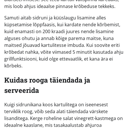
mis loob ahjus ideaalse pinnase krõbeduse tekkeks.
Samuti aitab sidruni ja küüslaugu lisamine alles
küpsetamise lõppfaasis, kui kardate nende kõrbemist,
kuid enamasti on 200 kraadi juures nende lisamine
alguses ohutu ja annab kõige parema maitse, kuna
maitsed jõuavad kartulitesse imbuda. Kui soovite eriti
krõbedat nahka, võite viimased 5 minutit kasutada ahju
grillfunktsiooni, kuid olge ettevaatlik, et kana ära ei
kõrbeks.
Kuidas rooga täiendada ja
serveerida
Kuigi sidrunikana koos kartulitega on iseenesest
terviklik roog, võib seda alati täiendada värskete
lisanditega. Kerge roheline salat vinegrett-kastmega on
ideaalne kaaslane, mis tasakaalustab ahjuroa