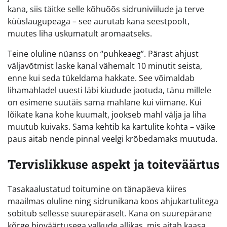
kana, siis täitke selle kõhuõõs sidruniviilude ja terve
küüslaugupeaga – see aurutab kana seestpoolt,
muutes liha uskumatult aromaatseks.
Teine oluline nüanss on “puhkeaeg”. Pärast ahjust
väljavõtmist laske kanal vähemalt 10 minutit seista,
enne kui seda tükeldama hakkate. See võimaldab
lihamahladel uuesti läbi kiudude jaotuda, tänu millele
on esimene suutäis sama mahlane kui viimane. Kui
lõikate kana kohe kuumalt, jookseb mahl välja ja liha
muutub kuivaks. Sama kehtib ka kartulite kohta – väike
paus aitab nende pinnal veelgi krõbedamaks muutuda.
Tervislikkuse aspekt ja toiteväärtus
Tasakaalustatud toitumine on tänapäeva kiires
maailmas oluline ning sidrunikana koos ahjukartulitega
sobitub sellesse suurepäraselt. Kana on suurepärane
kõrge bioväärtusega valkude allikas, mis aitab kaasa