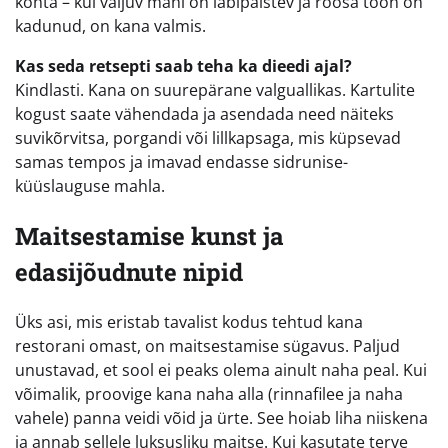
kohta – kui väljuv mahl on läbipaistev ja roosa toon on
kadunud, on kana valmis.
Kas seda retsepti saab teha ka dieedi ajal?
Kindlasti. Kana on suurepärane valguallikas. Kartulite
kogust saate vähendada ja asendada need näiteks
suvikõrvitsa, porgandi või lillkapsaga, mis küpsevad
samas tempos ja imavad endasse sidrunise-
küüslauguse mahla.
Maitsestamise kunst ja
edasijõudnute nipid
Üks asi, mis eristab tavalist kodus tehtud kana
restorani omast, on maitsestamise sügavus. Paljud
unustavad, et sool ei peaks olema ainult naha peal. Kui
võimalik, proovige kana naha alla (rinnafilee ja naha
vahele) panna veidi võid ja ürte. See hoiab liha niiskena
ja annab sellele luksusliku maitse. Kui kasutate terve