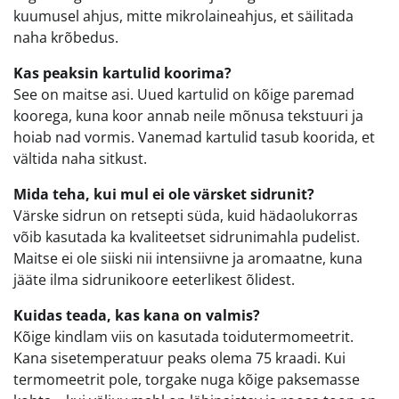
kuumusel ahjus, mitte mikrolaineahjus, et säilitada
naha krõbedus.
Kas peaksin kartulid koorima?
See on maitse asi. Uued kartulid on kõige paremad
koorega, kuna koor annab neile mõnusa tekstuuri ja
hoiab nad vormis. Vanemad kartulid tasub koorida, et
vältida naha sitkust.
Mida teha, kui mul ei ole värsket sidrunit?
Värske sidrun on retsepti süda, kuid hädaolukorras
võib kasutada ka kvaliteetset sidrunimahla pudelist.
Maitse ei ole siiski nii intensiivne ja aromaatne, kuna
jääte ilma sidrunikoore eeterlikest õlidest.
Kuidas teada, kas kana on valmis?
Kõige kindlam viis on kasutada toidutermomeetrit.
Kana sisetemperatuur peaks olema 75 kraadi. Kui
termomeetrit pole, torgake nuga kõige paksemasse