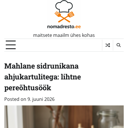
Skip
to
content
maitsete maailm ühes kohas
Mahlane sidrunikana
ahjukartulitega: lihtne
pereõhtusöök
Posted on
9. juuni 2026