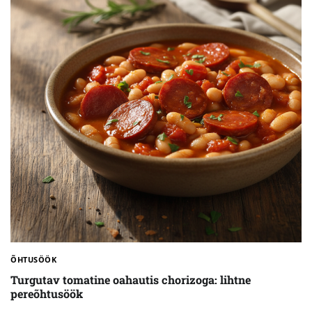
ÕHTUSÖÖK
Turgutav tomatine oahautis chorizoga: lihtne
pereõhtusöök