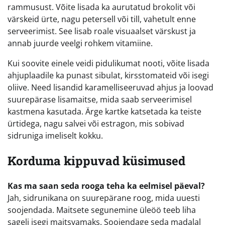
rammusust. Võite lisada ka aurutatud brokolit või
värskeid ürte, nagu petersell või till, vahetult enne
serveerimist. See lisab roale visuaalset värskust ja
annab juurde veelgi rohkem vitamiine.
Kui soovite einele veidi pidulikumat nooti, võite lisada
ahjuplaadile ka punast sibulat, kirsstomateid või isegi
oliive. Need lisandid karamelliseeruvad ahjus ja loovad
suurepärase lisamaitse, mida saab serveerimisel
kastmena kasutada. Ärge kartke katsetada ka teiste
ürtidega, nagu salvei või estragon, mis sobivad
sidruniga imeliselt kokku.
Korduma kippuvad küsimused
Kas ma saan seda rooga teha ka eelmisel päeval?
Jah, sidrunikana on suurepärane roog, mida uuesti
soojendada. Maitsete segunemine üleöö teeb liha
sageli isegi maitsvamaks. Soojendage seda madalal