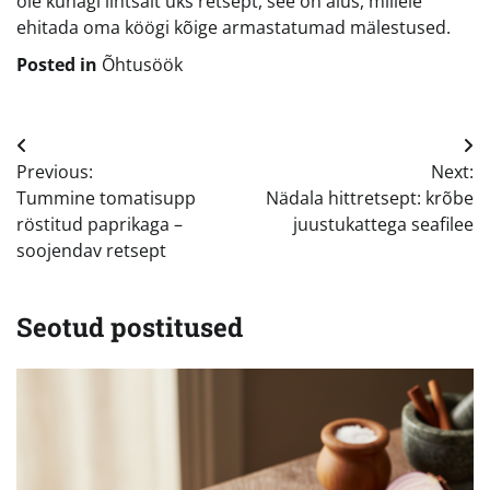
ole kunagi lihtsalt üks retsept, see on alus, millele
ehitada oma köögi kõige armastatumad mälestused.
Posted in
Õhtusöök
Navigeerimine
Previous:
Next:
Tummine tomatisupp
Nädala hittretsept: krõbe
röstitud paprikaga –
juustukattega seafilee
soojendav retsept
Seotud postitused