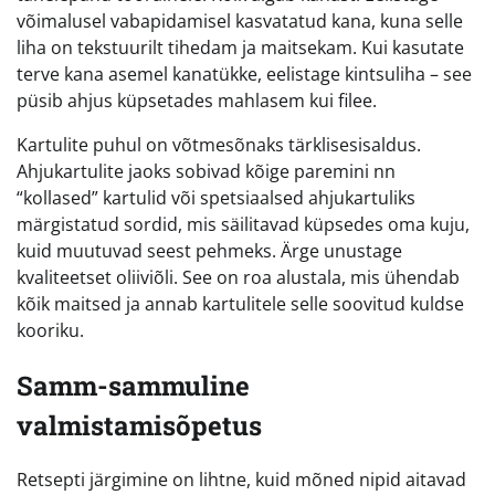
võimalusel vabapidamisel kasvatatud kana, kuna selle
liha on tekstuurilt tihedam ja maitsekam. Kui kasutate
terve kana asemel kanatükke, eelistage kintsuliha – see
püsib ahjus küpsetades mahlasem kui filee.
Kartulite puhul on võtmesõnaks tärklisesisaldus.
Ahjukartulite jaoks sobivad kõige paremini nn
“kollased” kartulid või spetsiaalsed ahjukartuliks
märgistatud sordid, mis säilitavad küpsedes oma kuju,
kuid muutuvad seest pehmeks. Ärge unustage
kvaliteetset oliiviõli. See on roa alustala, mis ühendab
kõik maitsed ja annab kartulitele selle soovitud kuldse
kooriku.
Samm-sammuline
valmistamisõpetus
Retsepti järgimine on lihtne, kuid mõned nipid aitavad