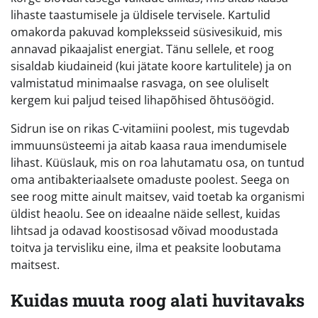
lihaste taastumisele ja üldisele tervisele. Kartulid
omakorda pakuvad kompleksseid süsivesikuid, mis
annavad pikaajalist energiat. Tänu sellele, et roog
sisaldab kiudaineid (kui jätate koore kartulitele) ja on
valmistatud minimaalse rasvaga, on see oluliselt
kergem kui paljud teised lihapõhised õhtusöögid.
Sidrun ise on rikas C-vitamiini poolest, mis tugevdab
immuunsüsteemi ja aitab kaasa raua imendumisele
lihast. Küüslauk, mis on roa lahutamatu osa, on tuntud
oma antibakteriaalsete omaduste poolest. Seega on
see roog mitte ainult maitsev, vaid toetab ka organismi
üldist heaolu. See on ideaalne näide sellest, kuidas
lihtsad ja odavad koostisosad võivad moodustada
toitva ja tervisliku eine, ilma et peaksite loobutama
maitsest.
Kuidas muuta roog alati huvitavaks