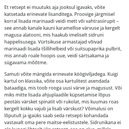
Et retsept ei muutuks aja jooksul igavaks, võite
katsetada erinevate lisanditega. Proovige järgmisel
korral lisada marinaadi veidi mett või vahtrasiirupit –
see annab kanale kauni karamellise värvuse ja kergelt
magusa alatooni, mis haakub imeliselt sidruni
happelisusega. Vürtsikuse armastajad võivad
marinaadi lisada tšillihelbeid või suitsupaprika pulbrit,
mis annab roale hoopis uue, veidi särtsakama ja
sügavama mõõtme.
Samuti võite mängida erinevate köögiviljadega. Kuigi
kartul on klassika, võite osa kartulitest asendada
bataadiga, mis toob rooga uusi värve ja magusust. Või
miks mitte lisada ahjuplaadile küpsetamise lõpus
peotäis värsket spinatit või rukolat, mis kuumas roas
kergelt kokku vajub ja lisab värskust? Võimalusi on
lõputult ja igaüks saab seda retsepti kohandada
vastavalt oma pere maitse-eelistustele. Sidrunikana ei