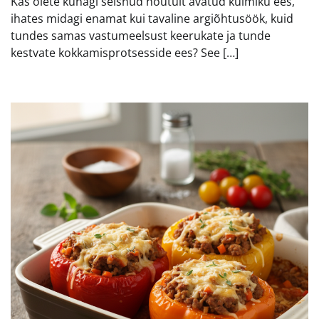
Kas olete kunagi seisnud nõutult avatud külmiku ees,
ihates midagi enamat kui tavaline argiõhtusöök, kuid
tundes samas vastumeelsust keerukate ja tunde
kestvate kokkamisprotsesside ees? See […]