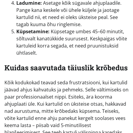
Ladumine:
Asetage kõik sügavale ahjuplaadile.
Pange kana keskele või ühele küljele ja jaotage
kartulid nii, et need ei oleks üksteise peal. See
tagab kuuma õhu ringlemise.
Küpsetamine:
Küpsetage umbes 45–60 minutit,
sõltuvalt kanatükkide suurusest. Keskpaigas võite
kartuleid korra segada, et need pruunistuksid
ühtlaselt.
Kuidas saavutada täiuslik krõbedus
Kõik kodukokad teavad seda frustratsiooni, kui kartulid
jäävad ahjus kahvatuks ja pehmeks. Selle vältimiseks on
paar professionaalset nippi. Esiteks, ära koorma
ahjuplaati üle. Kui kartulid on üksteise otsas, hakkavad
nad aurustuma, mitte krõbedaks küpsema. Teiseks,
võite kartulid enne ahju panekut kergelt soolases vees
keema lasta – piisab vaid 5-minutilisest
blanšeerimisest. See teeb kartuli välispinna karedaks,