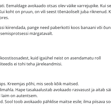
ti. Eemaldage avokaado otsas olev väike varrejupike. Kui sel
Kui koht on pruun, on vili seest tõenäoliselt juba riknenud. K
oores.
essi kiirendada, pange need paberkotti koos banaani või õun
psemisprotsessi märgatavalt.
koostisosadest, kuid igaühel neist on asendamatu roll
iteedis ei tohi teha järeleandmisi.
üps. Kreemjas põhi, mis seob kõik maitsed.
elimahla. Hape tasakaalustab avokaado rasvasust ja aitab säi
id laim on autentsem.
. Sool toob avokaado pähklise maitse esile; ilma piisava so