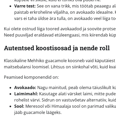
Varre test:
See on vana trikk, mis töötab peaaegu ala
paistab erkroheline viljaliha, on avokaado ideaalne. 
vars ei taha üldse ära tulla, on avokaado veel liiga t
Kui olete ostnud liiga toored avokaadod ja soovite prots
Need puuviljad eraldavad etüleengaasi, mis kiirendab kü
Autentsed koostisosad ja nende roll
Klassikaline Mehhiko guacamole koosneb vaid käputäiest 
maitsebalansi loomisel. Lihtsus on siinkohal võti, kuid kval
Peamised komponendid on:
Avokaado:
Nagu mainitud, peab olema täiuslikult k
Laimimahl:
Kasutage alati värsket laimi, mitte pud
rohelist värvi. Sidrun on vastuvõetav alternatiiv, ku
Sool:
Meresool või Himaalaja sool on parimad valikud
jääb guacamole läägeks.