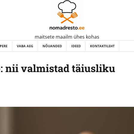
maitsete maailm ühes kohas
PERE
VABA AEG
NÕUANDED
IDEED
KONTAKTILEHT
nii valmistad täiusliku