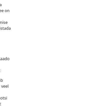
a
See on
umise
istada
okaado
:
ub
 veel
otsi
t