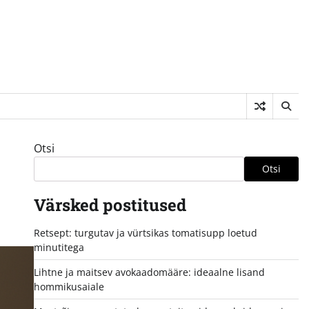
Otsi
Otsi
Värsked postitused
Retsept: turgutav ja vürtsikas tomatisupp loetud
minutitega
Lihtne ja maitsev avokaadomääre: ideaalne lisand
hommikusaiale