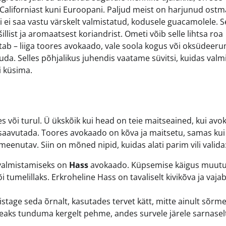
Californiast kuni Euroopani. Paljud meist on harjunud ostm
i ei saa vastu värskelt valmistatud, kodusele guacamolele. 
illist ja aromaatsest koriandrist. Ometi võib selle lihtsa roa
ab – liiga toores avokaado, vale soola kogus või oksüdeer
a. Selles põhjalikus juhendis vaatame süvitsi, kuidas valm
i küsima.
es või turul. Ü ükskõik kui head on teie maitseained, kui av
 saavutada. Toores avokaado on kõva ja maitsetu, samas kui
meenutav. Siin on mõned nipid, kuidas alati parim vili valida
valmistamiseks on
Hass
avokaado. Küpsemise käigus muut
tumelillaks. Erkroheline Hass on tavaliselt kivikõva ja vajab
tage seda õrnalt, kasutades tervet kätt, mitte ainult sõrme
eaks tunduma kergelt pehme, andes survele järele sarnasel