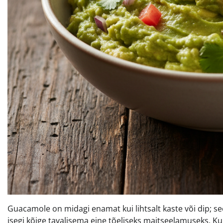
Guacamole on midagi enamat kui lihtsalt kaste või dip;
isegi kõige tavalisema eine tõeliseks maitseelamuseks. Ku