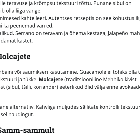
elle teravuse ja krõmpsu tekstuuri tõttu. Punane sibul on
b olla liiga vänge.
nimesed kahte leeri. Autentses retseptis on see kohustuslik
kui ka peenemad varred.
 valikud. Serrano on teravam ja õhema kestaga, Jalapeño ma
damat kastet.
Molcajete
aini või saumikseri kasutamine. Guacamole ei tohiks olla t
kstuuri ja tükke.
Molcajete
(traditsiooniline Mehhiko kivist
sibul, tšilli, koriander) eeterlikud õlid välja enne avokaad
ane alternatiiv. Kahvliga muljudes säilitate kontrolli tekstuur
sel naudingut.
: Samm-sammult