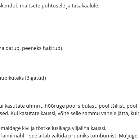
skendub maitsete puhtusele ja tasakaalule.
emaldatud, peeneks hakitud)
ubikuteks lõigatud)
 kasutate uhmrit, hõõruge pool sibulast, pool tšillist, pool
sed. Kui kasutate kaussi, võite selle sammu vahele jätta, kui
.
ldage kivi ja tõstke lusikaga viljaliha kaussi.
laimimahl – see aitab vältida pruuniks tõmbumist. Muljuge