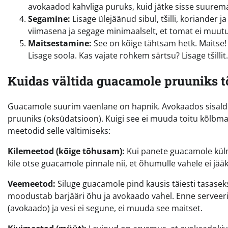
avokaadod kahvliga puruks, kuid jätke sisse suurema
Segamine:
Lisage ülejäänud sibul, tšilli, koriander j
viimasena ja segage minimaalselt, et tomat ei muutu
Maitsestamine:
See on kõige tähtsam hetk. Maitse!
Lisage soola. Kas vajate rohkem särtsu? Lisage tšillit.
Kuidas vältida guacamole pruuniks 
Guacamole suurim vaenlane on hapnik. Avokaados sisal
pruuniks (oksüdatsioon). Kuigi see ei muuda toitu kõlbmat
meetodid selle vältimiseks:
Kilemeetod (kõige tõhusam):
Kui panete guacamole külmk
kile otse guacamole pinnale nii, et õhumulle vahele ei j
Veemeetod:
Siluge guacamole pind kausis täiesti tasaseks
moodustab barjääri õhu ja avokaado vahel. Enne serveerimi
(avokaado) ja vesi ei segune, ei muuda see maitset.