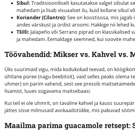
Sibul:
Traditsiooniliselt kasutatakse valget sibulat s
mahedam ja lisab visuaalset ilu, kuid kollane sibul või
Koriander (Cilantro):
See on koostisosa, mis jagab i
andes värskust ja ürdist aroomi. Hakkige nii lehed 
Tšilli:
Jalapeño või Serrano piprad on klassikalised
ja mahedam. Eemaldage seemned, kui soovite mahe
Töövahendid: Mikser vs. Kahvel vs. 
Üks suurimaid vigu, mida kodukokad teevad, on köögikomb
ühtlane püree (nagu beebitoit), vaid selles peaks olema te
uhmer) on parim vahend, sest see pressib maitsetaimedest (
lisamist, luues sügavama maitsebaasi.
Kui teil ei ole uhmrit, on tavaline kahvel ja kauss suurepär
jättes sisse mõnusaid avokaadotükke, mis pakuvad söömi
Maailma parima guacamole retsept