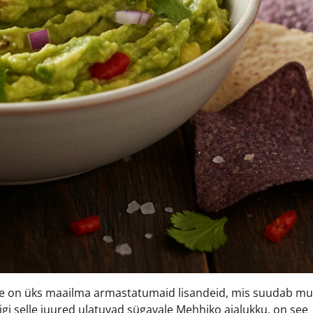
 see on üks maailma armastatumaid lisandeid, mis suudab m
igi selle juured ulatuvad sügavale Mehhiko ajalukku, on see