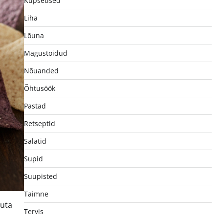
Küpsetised
Liha
Lõuna
Magustoidud
Nõuanded
Õhtusöök
Pastad
Retseptid
Salatid
Supid
Suupisted
Taimne
uuta
Tervis