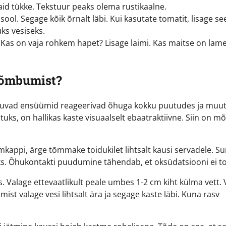
id tükke. Tekstuur peaks olema rustikaalne.
a sool. Segage kõik õrnalt läbi. Kui kasutate tomatit, lisage se
ks vesiseks.
 Kas on vaja rohkem hapet? Lisage laimi. Kas maitse on lam
tõmbumist?
duvad ensüümid reageerivad õhuga kokku puutudes ja muu
uks, on hallikas kaste visuaalselt ebaatraktiivne. Siin on m
appi, ärge tõmmake toidukilet lihtsalt kausi servadele. S
ääks. Õhukontakti puudumine tähendab, et oksüdatsiooni ei t
. Valage ettevaatlikult peale umbes 1-2 cm kiht külma vett. 
st valage vesi lihtsalt ära ja segage kaste läbi. Kuna rasv