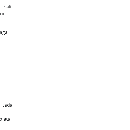
le alt
ui
aga.
litada
olata