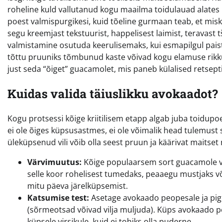
roheline kuld vallutanud kogu maailma toidulauad alates 
poest valmispurgikesi, kuid tõeline gurmaan teab, et misk
segu kreemjast tekstuurist, happelisest laimist, teravast tš
valmistamine osutuda keerulisemaks, kui esmapilgul paist
tõttu pruuniks tõmbunud kaste võivad kogu elamuse rikkud
just seda “õiget” guacamolet, mis paneb külalised retsept
Kuidas valida täiuslikku avokaadot?
Kogu protsessi kõige kriitilisem etapp algab juba toidupo
ei ole õiges küpsusastmes, ei ole võimalik head tulemust
üleküpsenud vili võib olla seest pruun ja käärivat maitset 
Värvimuutus:
Kõige populaarsem sort guacamole 
selle koor rohelisest tumedaks, peaaegu mustjaks või 
mitu päeva järelküpsemist.
Katsumise test:
Asetage avokaado peopesale ja pigis
(sõrmeotsad võivad vilja muljuda). Küps avokaado p
küpsele virsikule, kuid ei tohiks olla puderne.