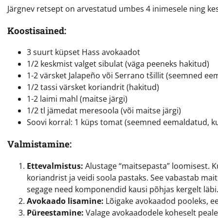
Järgnev retsept on arvestatud umbes 4 inimesele ning ke
Koostisained:
3 suurt küpset Hass avokaadot
1/2 keskmist valget sibulat (väga peeneks hakitud)
1-2 värsket Jalapeño või Serrano tšillit (seemned e
1/2 tassi värsket koriandrit (hakitud)
1-2 laimi mahl (maitse järgi)
1/2 tl jämedat meresoola (või maitse järgi)
Soovi korral: 1 küps tomat (seemned eemaldatud, ku
Valmistamine:
Ettevalmistus:
Alustage “maitsepasta” loomisest. Kui
koriandrist ja veidi soola pastaks. See vabastab mait
segage need komponendid kausi põhjas kergelt läbi
Avokaado lisamine:
Lõigake avokaadod pooleks, eema
Püreestamine:
Valage avokaadodele koheselt peale 