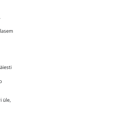
,
hlasem
äiesti
o
i üle,