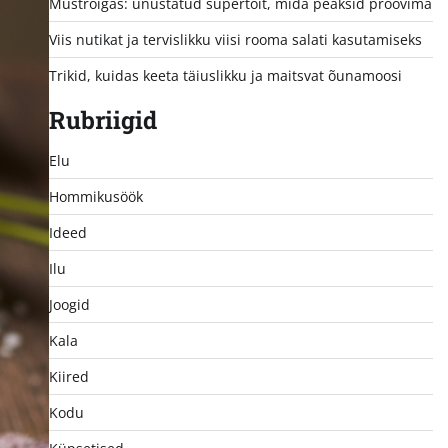
Mustrõigas: unustatud supertoit, mida peaksid proovima
Viis nutikat ja tervislikku viisi rooma salati kasutamiseks
Trikid, kuidas keeta täiuslikku ja maitsvat õunamoosi
Rubriigid
Elu
Hommikusöök
Ideed
Ilu
Joogid
Kala
Kiired
Kodu