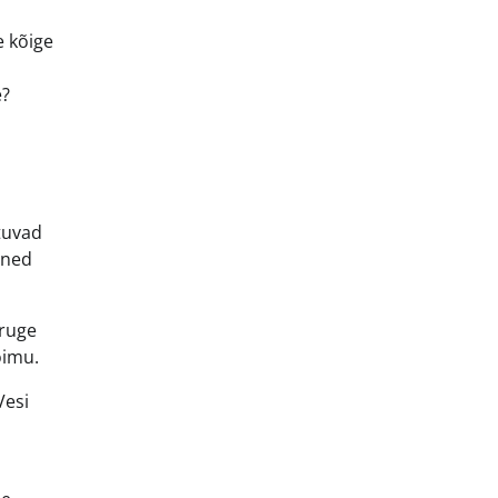
e kõige
e?
tuvad
õned
uruge
oimu.
Vesi