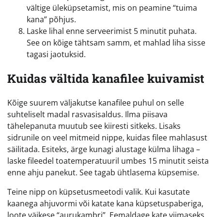
vältige üleküpsetamist, mis on peamine “tuima
kana” põhjus.
Laske lihal enne serveerimist 5 minutit puhata.
See on kõige tähtsam samm, et mahlad liha sisse
tagasi jaotuksid.
Kuidas vältida kanafilee kuivamist
Kõige suurem väljakutse kanafilee puhul on selle
suhteliselt madal rasvasisaldus. Ilma piisava
tähelepanuta muutub see kiiresti sitkeks. Lisaks
sidrunile on veel mitmeid nippe, kuidas filee mahlasust
säilitada. Esiteks, ärge kunagi alustage külma lihaga –
laske fileedel toatemperatuuril umbes 15 minutit seista
enne ahju panekut. See tagab ühtlasema küpsemise.
Teine nipp on küpsetusmeetodi valik. Kui kasutate
kaanega ahjuvormi või katate kana küpsetuspaberiga,
loote väikese “aurukambri”. Eemaldage kate viimaseks