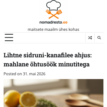
Skip
to
content
maitsete maailm ühes kohas
Lihtne sidruni-kanafilee ahjus:
mahlane õhtusöök minutitega
Posted on
31. mai 2026