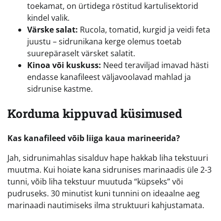
toekamat, on ürtidega röstitud kartulisektorid
kindel valik.
Värske salat:
Rucola, tomatid, kurgid ja veidi feta
juustu – sidrunikana kerge olemus toetab
suurepäraselt värsket salatit.
Kinoa või kuskuss:
Need teraviljad imavad hästi
endasse kanafileest väljavoolavad mahlad ja
sidrunise kastme.
Korduma kippuvad küsimused
Kas kanafileed võib liiga kaua marineerida?
Jah, sidrunimahlas sisalduv hape hakkab liha tekstuuri
muutma. Kui hoiate kana sidrunises marinaadis üle 2-3
tunni, võib liha tekstuur muutuda “küpseks” või
pudruseks. 30 minutist kuni tunnini on ideaalne aeg
marinaadi nautimiseks ilma struktuuri kahjustamata.