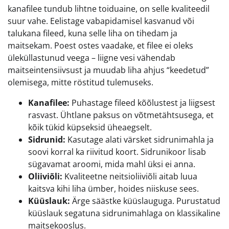
kanafilee tundub lihtne toiduaine, on selle kvaliteedil
suur vahe. Eelistage vabapidamisel kasvanud või
talukana fileed, kuna selle liha on tihedam ja
maitsekam. Poest ostes vaadake, et filee ei oleks
üleküllastunud veega – liigne vesi vähendab
maitseintensiivsust ja muudab liha ahjus “keedetud”
olemisega, mitte röstitud tulemuseks.
Kanafilee:
Puhastage fileed kõõlustest ja liigsest
rasvast. Ühtlane paksus on võtmetähtsusega, et
kõik tükid küpseksid üheaegselt.
Sidrunid:
Kasutage alati värsket sidrunimahla ja
soovi korral ka riivitud koort. Sidrunikoor lisab
sügavamat aroomi, mida mahl üksi ei anna.
Oliiviõli:
Kvaliteetne neitsioliiviõli aitab luua
kaitsva kihi liha ümber, hoides niiskuse sees.
Küüslauk:
Ärge säästke küüslauguga. Purustatud
küüslauk segatuna sidrunimahlaga on klassikaline
maitsekooslus.