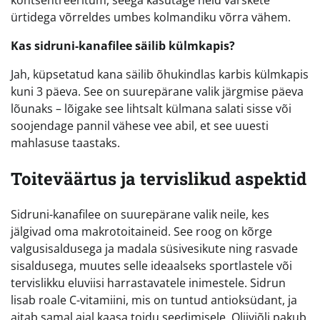
ürtidega võrreldes umbes kolmandiku võrra vähem.
Kas sidruni-kanafilee säilib külmkapis?
Jah, küpsetatud kana säilib õhukindlas karbis külmkapis
kuni 3 päeva. See on suurepärane valik järgmise päeva
lõunaks – lõigake see lihtsalt külmana salati sisse või
soojendage pannil vähese vee abil, et see uuesti
mahlasuse taastaks.
Toiteväärtus ja tervislikud aspektid
Sidruni-kanafilee on suurepärane valik neile, kes
jälgivad oma makrotoitaineid. See roog on kõrge
valgusisaldusega ja madala süsivesikute ning rasvade
sisaldusega, muutes selle ideaalseks sportlastele või
tervislikku eluviisi harrastavatele inimestele. Sidrun
lisab roale C-vitamiini, mis on tuntud antioksüdant, ja
aitab samal ajal kaasa toidu seedimisele. Oliiviõli pakub