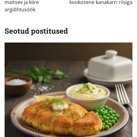
maitsev ja kiire
kookosene kanakarri riisiga
argiõhtusöök
Seotud postitused