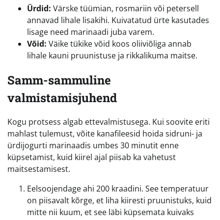
Ürdid:
Värske tüümian, rosmariin või petersell
annavad lihale lisakihi. Kuivatatud ürte kasutades
lisage need marinaadi juba varem.
Võid:
Väike tükike võid koos oliiviõliga annab
lihale kauni pruunistuse ja rikkalikuma maitse.
Samm-sammuline
valmistamisjuhend
Kogu protsess algab ettevalmistusega. Kui soovite eriti
mahlast tulemust, võite kanafileesid hoida sidruni- ja
ürdijogurti marinaadis umbes 30 minutit enne
küpsetamist, kuid kiirel ajal piisab ka vahetust
maitsestamisest.
Eelsoojendage ahi 200 kraadini. See temperatuur
on piisavalt kõrge, et liha kiiresti pruunistuks, kuid
mitte nii kuum, et see läbi küpsemata kuivaks