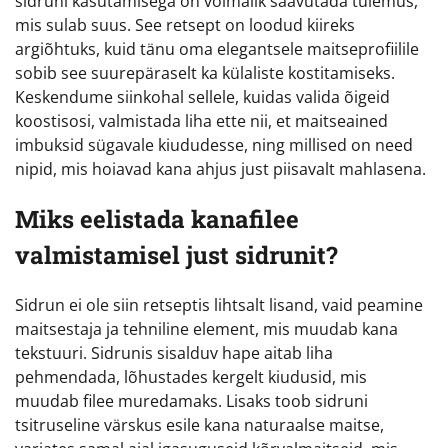
sidruni kasutamisega on võimalik saavutada tulemus,
mis sulab suus. See retsept on loodud kiireks
argiõhtuks, kuid tänu oma elegantsele maitseprofiilile
sobib see suurepäraselt ka külaliste kostitamiseks.
Keskendume siinkohal sellele, kuidas valida õigeid
koostisosi, valmistada liha ette nii, et maitseained
imbuksid sügavale kiududesse, ning millised on need
nipid, mis hoiavad kana ahjus just piisavalt mahlasena.
Miks eelistada kanafilee
valmistamisel just sidrunit?
Sidrun ei ole siin retseptis lihtsalt lisand, vaid peamine
maitsestaja ja tehniline element, mis muudab kana
tekstuuri. Sidrunis sisalduv hape aitab liha
pehmendada, lõhustades kergelt kiudusid, mis
muudab filee muredamaks. Lisaks toob sidruni
tsitruseline värskus esile kana naturaalse maitse,