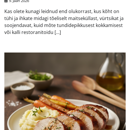
9. Jaan 2026
Kas olete kunagi leidnud end olukorrast, kus kõht on
tühi ja ihkate midagi tõeliselt maitseküllast, vürtsikat ja
soojendavat, kuid mõte tundidepikkusest kokkamisest
või kalli restoranitoidu […]