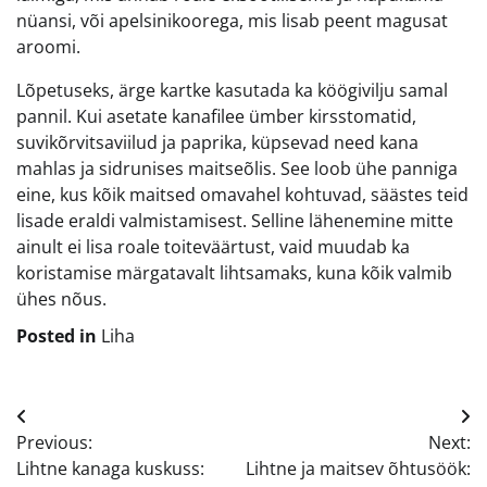
nüansi, või apelsinikoorega, mis lisab peent magusat
aroomi.
Lõpetuseks, ärge kartke kasutada ka köögivilju samal
pannil. Kui asetate kanafilee ümber kirsstomatid,
suvikõrvitsaviilud ja paprika, küpsevad need kana
mahlas ja sidrunises maitseõlis. See loob ühe panniga
eine, kus kõik maitsed omavahel kohtuvad, säästes teid
lisade eraldi valmistamisest. Selline lähenemine mitte
ainult ei lisa roale toiteväärtust, vaid muudab ka
koristamise märgatavalt lihtsamaks, kuna kõik valmib
ühes nõus.
Posted in
Liha
Navigeerimine
Previous:
Next:
Lihtne kanaga kuskuss:
Lihtne ja maitsev õhtusöök: