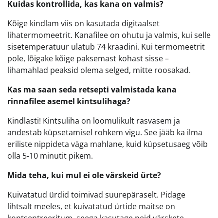
Kuidas kontrollida, kas kana on valmis?
Kõige kindlam viis on kasutada digitaalset
lihatermomeetrit. Kanafilee on ohutu ja valmis, kui selle
sisetemperatuur ulatub 74 kraadini. Kui termomeetrit
pole, lõigake kõige paksemast kohast sisse –
lihamahlad peaksid olema selged, mitte roosakad.
Kas ma saan seda retsepti valmistada kana
rinnafilee asemel kintsulihaga?
Kindlasti! Kintsuliha on loomulikult rasvasem ja
andestab küpsetamisel rohkem vigu. See jääb ka ilma
eriliste nippideta väga mahlane, kuid küpsetusaeg võib
olla 5-10 minutit pikem.
Mida teha, kui mul ei ole värskeid ürte?
Kuivatatud ürdid toimivad suurepäraselt. Pidage
lihtsalt meeles, et kuivatatud ürtide maitse on
kontsentreeritum, seega kasutage neid värskete