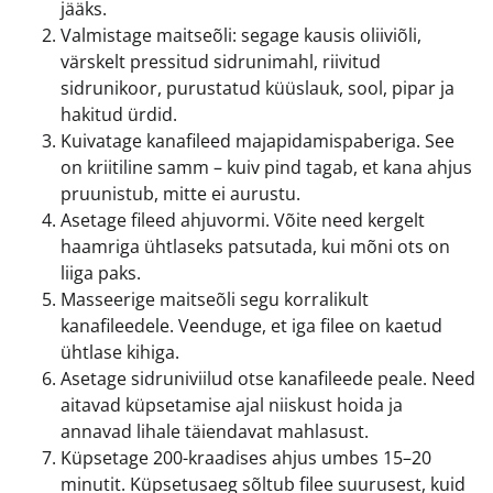
jääks.
Valmistage maitseõli: segage kausis oliiviõli,
värskelt pressitud sidrunimahl, riivitud
sidrunikoor, purustatud küüslauk, sool, pipar ja
hakitud ürdid.
Kuivatage kanafileed majapidamispaberiga. See
on kriitiline samm – kuiv pind tagab, et kana ahjus
pruunistub, mitte ei aurustu.
Asetage fileed ahjuvormi. Võite need kergelt
haamriga ühtlaseks patsutada, kui mõni ots on
liiga paks.
Masseerige maitseõli segu korralikult
kanafileedele. Veenduge, et iga filee on kaetud
ühtlase kihiga.
Asetage sidruniviilud otse kanafileede peale. Need
aitavad küpsetamise ajal niiskust hoida ja
annavad lihale täiendavat mahlasust.
Küpsetage 200-kraadises ahjus umbes 15–20
minutit. Küpsetusaeg sõltub filee suurusest, kuid