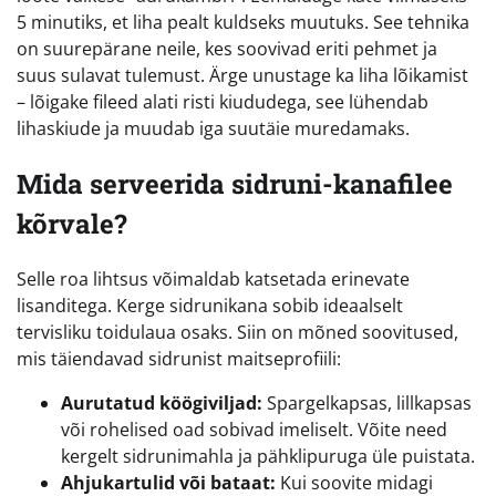
5 minutiks, et liha pealt kuldseks muutuks. See tehnika
on suurepärane neile, kes soovivad eriti pehmet ja
suus sulavat tulemust. Ärge unustage ka liha lõikamist
– lõigake fileed alati risti kiududega, see lühendab
lihaskiude ja muudab iga suutäie muredamaks.
Mida serveerida sidruni-kanafilee
kõrvale?
Selle roa lihtsus võimaldab katsetada erinevate
lisanditega. Kerge sidrunikana sobib ideaalselt
tervisliku toidulaua osaks. Siin on mõned soovitused,
mis täiendavad sidrunist maitseprofiili:
Aurutatud köögiviljad:
Spargelkapsas, lillkapsas
või rohelised oad sobivad imeliselt. Võite need
kergelt sidrunimahla ja pähklipuruga üle puistata.
Ahjukartulid või bataat:
Kui soovite midagi