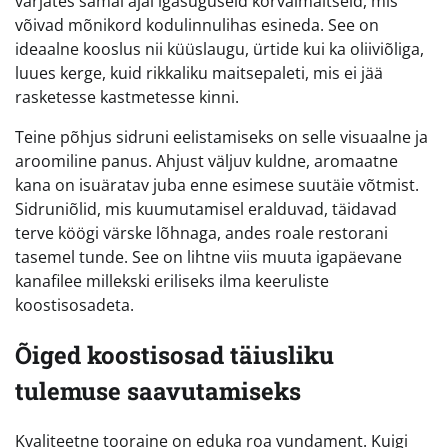
varjates samal ajal igasuguseid kõrvalmaitseid, mis
võivad mõnikord kodulinnulihas esineda. See on
ideaalne kooslus nii küüslaugu, ürtide kui ka oliiviõliga,
luues kerge, kuid rikkaliku maitsepaleti, mis ei jää
rasketesse kastmetesse kinni.
Teine põhjus sidruni eelistamiseks on selle visuaalne ja
aroomiline panus. Ahjust väljuv kuldne, aromaatne
kana on isuäratav juba enne esimese suutäie võtmist.
Sidruniõlid, mis kuumutamisel eralduvad, täidavad
terve köögi värske lõhnaga, andes roale restorani
tasemel tunde. See on lihtne viis muuta igapäevane
kanafilee millekski eriliseks ilma keeruliste
koostisosadeta.
Õiged koostisosad täiusliku
tulemuse saavutamiseks
Kvaliteetne tooraine on eduka roa vundament. Kuigi