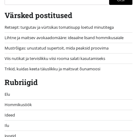
Värsked postitused
Retsept: turgutav ja vürtsikas tomatisupp loetud minutitega
Lihtne ja maitsev avokaadomääre: ideaalne lisand hommikusaiale
Mustrõigas: unustatud supertoit, mida peaksid proovima
Viis nutikat ja tervislikku viisi rooma salati kasutamiseks
Trikid, kuidas keeta täiuslikku ja maitsvat õunamoosi
Rubriigid
Elu
Hommikusöök
Ideed
Ilu
Joogid