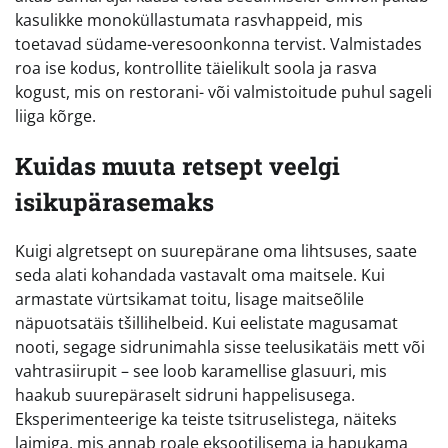
kasulikke monoküllastumata rasvhappeid, mis
toetavad südame-veresoonkonna tervist. Valmistades
roa ise kodus, kontrollite täielikult soola ja rasva
kogust, mis on restorani- või valmistoitude puhul sageli
liiga kõrge.
Kuidas muuta retsept veelgi
isikupärasemaks
Kuigi algretsept on suurepärane oma lihtsuses, saate
seda alati kohandada vastavalt oma maitsele. Kui
armastate vürtsikamat toitu, lisage maitseõlile
näpuotsatäis tšillihelbeid. Kui eelistate magusamat
nooti, segage sidrunimahla sisse teelusikatäis mett või
vahtrasiirupit – see loob karamellise glasuuri, mis
haakub suurepäraselt sidruni happelisusega.
Eksperimenteerige ka teiste tsitruselistega, näiteks
laimiga, mis annab roale eksootilisema ja hapukama