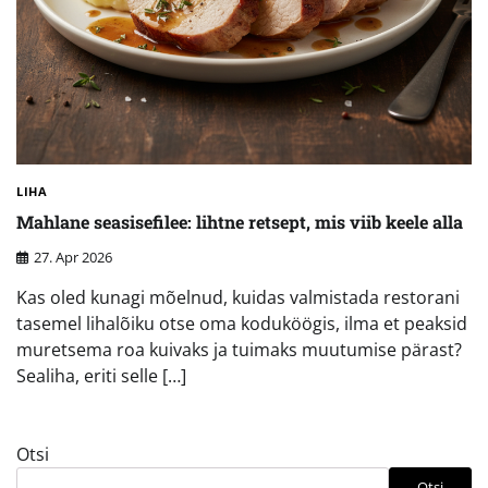
LIHA
Mahlane seasisefilee: lihtne retsept, mis viib keele alla
27. Apr 2026
Kas oled kunagi mõelnud, kuidas valmistada restorani
tasemel lihalõiku otse oma koduköögis, ilma et peaksid
muretsema roa kuivaks ja tuimaks muutumise pärast?
Sealiha, eriti selle […]
Otsi
Otsi