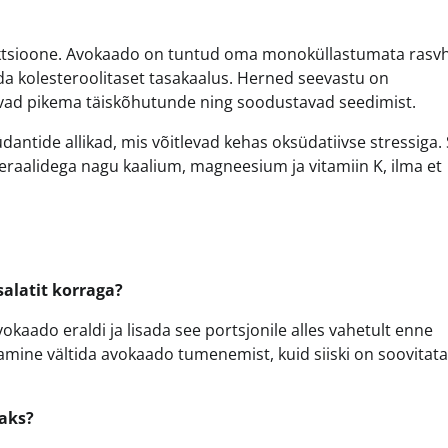
unktsioone. Avokaado on tuntud oma monoküllastumata rasv
ida kolesteroolitaset tasakaalus. Herned seevastu on
gavad pikema täiskõhutunde ning soodustavad seedimist.
dantide allikad, mis võitlevad kehas oksüdatiivse stressiga.
eraalidega nagu kaalium, magneesium ja vitamiin K, ilma et
alatit korraga?
vokaado eraldi ja lisada see portsjonile alles vahetult enne
samine vältida avokaado tumenemist, kuid siiski on soovitata
vaks?