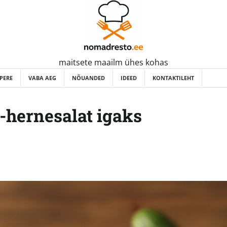
maitsete maailm ühes kohas
PERE
VABA AEG
NÕUANDED
IDEED
KONTAKTILEHT
-hernesalat igaks