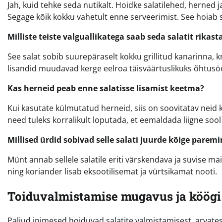
Jah, kuid tehke seda nutikalt. Hoidke salatilehed, herned 
Segage kõik kokku vahetult enne serveerimist. See hoiab sa
Milliste teiste valguallikatega saab seda salatit rikas
See salat sobib suurepäraselt kokku grillitud kanarinna, k
lisandid muudavad kerge eelroa täisväärtuslikuks õhtusö
Kas herneid peab enne salatisse lisamist keetma?
Kui kasutate külmutatud herneid, siis on soovitatav neid
need tuleks korralikult loputada, et eemaldada liigne sool j
Millised ürdid sobivad selle salati juurde kõige paremi
Münt annab sellele salatile eriti värskendava ja suvise ma
ning koriander lisab eksootilisemat ja vürtsikamat nooti.
Toiduvalmistamise mugavus ja köögi
Paljud inimesed hoiduvad salatite valmistamisest, arvates