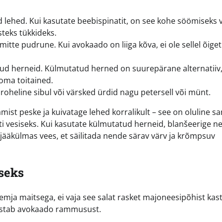
ed lehed. Kui kasutate beebispinatit, on see kohe söömiseks 
teks tükkideks.
tte pudrune. Kui avokaado on liiga kõva, ei ole sellel õiget
atud herneid. Külmutatud herned on suurepärane alternatiiv
oma toitained.
 roheline sibul või värsked ürdid nagu petersell või münt.
ist peske ja kuivatage lehed korralikult – see on oluline 
sti vesiseks. Kui kasutate külmutatud herneid, blanšeerige n
 jääkülmas vees, et säilitada nende särav värv ja krõmpsuv
seks
eemja maitsega, ei vaja see salat rasket majoneesipõhist kast
alustab avokaado rammusust.