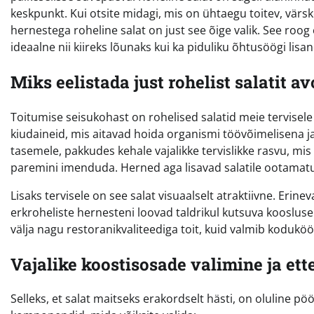
keskpunkt. Kui otsite midagi, mis on ühtaegu toitev, värsk
hernestega roheline salat on just see õige valik. See roog 
ideaalne nii kiireks lõunaks kui ka piduliku õhtusöögi lisan
Miks eelistada just rohelist salatit 
Toitumise seisukohast on rohelised salatid meie tervisele
kiudaineid, mis aitavad hoida organismi töövõimelisena ja
tasemele, pakkudes kehale vajalikke tervislikke rasvu, mis a
paremini imenduda. Herned aga lisavad salatile ootamatu
Lisaks tervisele on see salat visuaalselt atraktiivne. Erin
erkroheliste hernesteni loovad taldrikul kutsuva koosluse
välja nagu restoranikvaliteediga toit, kuid valmib kodukö
Vajalike koostisosade valimine ja et
Selleks, et salat maitseks erakordselt hästi, on oluline p