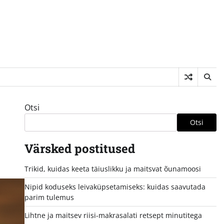
Otsi
Otsi
Värsked postitused
Trikid, kuidas keeta täiuslikku ja maitsvat õunamoosi
Nipid koduseks leivaküpsetamiseks: kuidas saavutada
parim tulemus
Lihtne ja maitsev riisi-makrasalati retsept minutitega