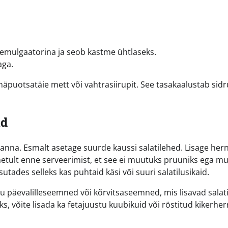
b emulgaatorina ja seob kastme ühtlaseks.
aga.
äpuotsatäie mett või vahtrasiirupit. See tasakaalustab sidr
id
anna. Esmalt asetage suurde kaussi salatilehed. Lisage hern
hetult enne serveerimist, et see ei muutuks pruuniks ega mu
utades selleks kas puhtaid käsi või suuri salatilusikaid.
u päevalilleseemned või kõrvitsaseemned, mis lisavad salati
 võite lisada ka fetajuustu kuubikuid või röstitud kikerher