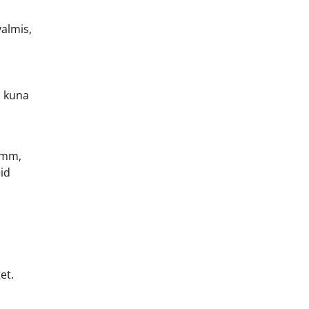
valmis,
, kuna
samm,
eid
et.