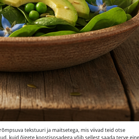
krõmpsuva tekstuuri ja maitsetega, mis viivad teid otse
tud, kuid õigete koostisosadega võib sellest saada terve ein