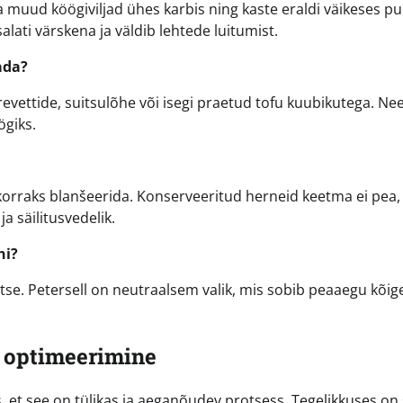
ja muud köögiviljad ühes karbis ning kaste eraldi väikeses pu
lati värskena ja väldib lehtede luitumist.
tada?
revettide, suitsulõhe või isegi praetud tofu kuubikutega. Ne
ögiks.
 korraks blanšeerida. Konserveeritud herneid keetma ei pea,
a säilitusvedelik.
ni?
itse. Petersell on neutraalsem valik, mis sobib peaaegu kõig
 optimeerimine
, et see on tülikas ja aeganõudev protsess. Tegelikkuses on 