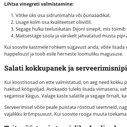
Lihtsa vinegreti valmistamine:
Võtke üks osa sidrunimahla või õunaäädikat.
Lisage kolm osa kvaliteetset oliiviõli.
Segage hulka teelusikatäis Dijoni sinepit, mis toimi
Maitsestage soola ja värskelt jahvatatud musta pipr
Kui soovite kastmele rohkem sügavust anda, võite lisada n
happelisust ja toob esile herneste loomuliku magususe.
Salati kokkupanek ja serveerimisnip
Kui koostisosad on ette valmistatud, on aeg need kokku p
hakitud köögiviljad. Avokaado tuleks lisada viimasena, va
segamise käigus. Valage kaste salatile ja segage õrnalt, kas
Serveerimisel võite peale puistata röstitud seemneid, nag
vajalikku krõmpsuvust. Kui soovite rooga muuta toekamaks,