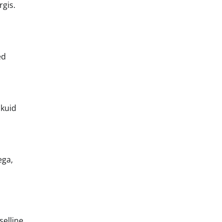
rgis.
ed
 kuid
ega,
selline