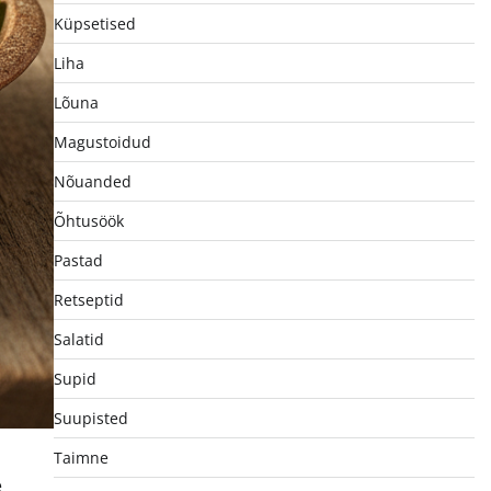
Küpsetised
Liha
Lõuna
Magustoidud
Nõuanded
Õhtusöök
Pastad
Retseptid
Salatid
Supid
Suupisted
Taimne
e