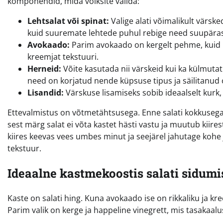
komponendid, mida võiksite valida:
Lehtsalat või spinat:
Valige alati võimalikult värsk
kuid suuremate lehtede puhul rebige need suupäras
Avokaado:
Parim avokaado on kergelt pehme, kuid mi
kreemjat tekstuuri.
Herneid:
Võite kasutada nii värskeid kui ka külmut
need on korjatud nende küpsuse tipus ja säilitanud 
Lisandid:
Värskuse lisamiseks sobib ideaalselt kurk,
Ettevalmistus on võtmetähtsusega. Enne salati kokkusegam
sest märg salat ei võta kastet hästi vastu ja muutub kiire
kiires keevas vees umbes minut ja seejärel jahutage kohe
tekstuur.
Ideaalne kastmekoostis salati sidumi
Kaste on salati hing. Kuna avokaado ise on rikkaliku ja kr
Parim valik on kerge ja happeline vinegrett, mis tasaka