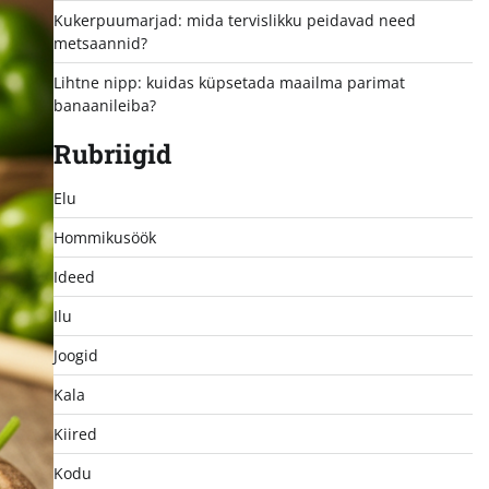
Kukerpuumarjad: mida tervislikku peidavad need
metsaannid?
Lihtne nipp: kuidas küpsetada maailma parimat
banaanileiba?
Rubriigid
Elu
Hommikusöök
Ideed
Ilu
Joogid
Kala
Kiired
Kodu