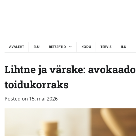
Skip
to
content
AVALEHT
ELU
RETSEPTID
KODU
TERVIS
ILU
Lihtne ja värske: avokaado
toidukorraks
Posted on
15. mai 2026