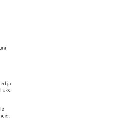
uni
ed ja
ljuks
le
neid.