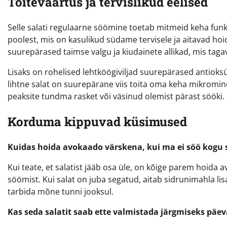
Toiteväärtus ja tervislikud eelised
Selle salati regulaarne söömine toetab mitmeid keha f
poolest, mis on kasulikud südame tervisele ja aitavad ho
suurepärased taimse valgu ja kiudainete allikad, mis ta
Lisaks on rohelised lehtköögiviljad suurepärased antioksü
lihtne salat on suurepärane viis toita oma keha mikromin
peaksite tundma rasket või väsinud olemist pärast sööki.
Korduma kippuvad küsimused
Kuidas hoida avokaado värskena, kui ma ei söö kogu s
Kui teate, et salatist jääb osa üle, on kõige parem hoida a
söömist. Kui salat on juba segatud, aitab sidrunimahla li
tarbida mõne tunni jooksul.
Kas seda salatit saab ette valmistada järgmiseks päe