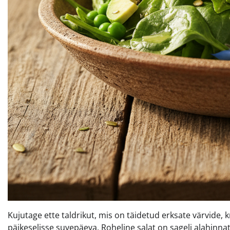
Kujutage ette taldrikut, mis on täidetud erksate värvide, 
päikeselisse suvepäeva. Roheline salat on sageli alahinna