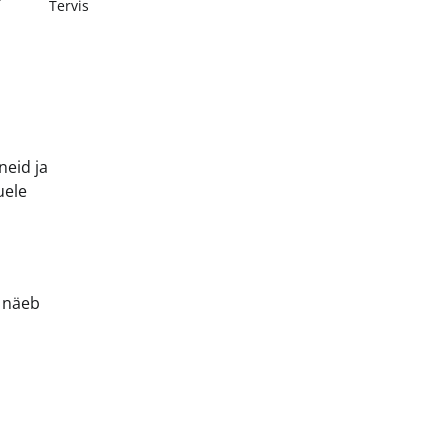
Tervis
neid ja
uele
e näeb