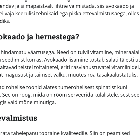
endav ja silmapaistvalt lihtne valmistada, siis avokaado ja
ei vaja keerulisi tehnikaid ega pikka ettevalmistusaega, olles
diks.
avokaado ja hernestega?
 hindamatu väärtusega. Need on tulvil vitamiine, mineraalai
 seedimist korras. Avokaado lisamine tõstab salati täiesti u
itavad teistel toitainetel, eriti rasvlahustuvatel vitamiinidel,
t magusust ja taimset valku, muutes roa tasakaalustatuks.
evad rohelise toonid alates tumerohelisest spinatist kuni
. See on roog, mida on rõõm serveerida külalistele, sest se
ögis vaid mõne minutiga.
tevalmistus
öörata tähelepanu tooraine kvaliteedile. Siin on peamised