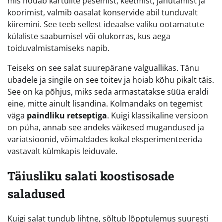
mis nõuab kartulite pesemist, keetmist, jahutamist ja
koorimist, valmib oasalat konservide abil tunduvalt
kiiremini. See teeb sellest ideaalse valiku ootamatute
külaliste saabumisel või olukorras, kus aega
toiduvalmistamiseks napib.
Teiseks on see salat suurepärane valguallikas. Tänu
ubadele ja singile on see toitev ja hoiab kõhu pikalt täis.
See on ka põhjus, miks seda armastatakse süüa eraldi
eine, mitte ainult lisandina. Kolmandaks on tegemist
väga
paindliku retseptiga
. Kuigi klassikaline versioon
on püha, annab see andeks väikesed mugandused ja
variatsioonid, võimaldades kokal eksperimenteerida
vastavalt külmkapis leiduvale.
Täiusliku salati koostisosade
saladused
Kuigi salat tundub lihtne, sõltub lõpptulemus suuresti