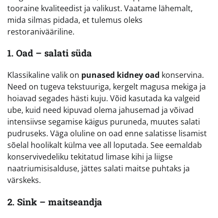
tooraine kvaliteedist ja valikust. Vaatame lähemalt,
mida silmas pidada, et tulemus oleks
restoranivääriline.
1. Oad – salati süda
Klassikaline valik on
punased kidney oad
konservina.
Need on tugeva tekstuuriga, kergelt magusa mekiga ja
hoiavad segades hästi kuju. Võid kasutada ka valgeid
ube, kuid need kipuvad olema jahusemad ja võivad
intensiivse segamise käigus puruneda, muutes salati
pudruseks. Väga oluline on oad enne salatisse lisamist
sõelal hoolikalt külma vee all loputada. See eemaldab
konservivedeliku tekitatud limase kihi ja liigse
naatriumisisalduse, jättes salati maitse puhtaks ja
värskeks.
2. Sink – maitseandja