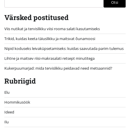
Otsi
Värsked postitused
Viis nutikat ja tervislikku viisi rooma salati kasutamiseks
Trikid, kuidas keeta täiuslikku ja maitsvat õunamoosi
Nipid koduseks leivaküpsetamiseks: kuidas saavutada parim tulemus
Lihtne ja maitsev riisi-makrasalati retsept minutitega
Kukerpuumarjad: mida tervislikku peidavad need metsaannid?
Rubriigid
Elu
Hommikusöök
Ideed
Ilu