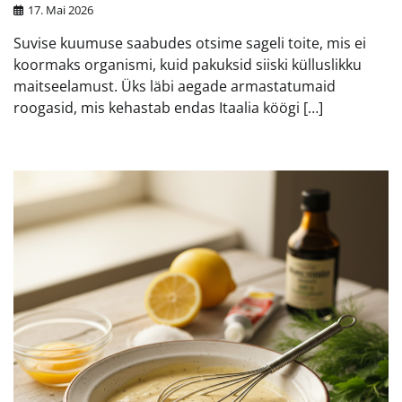
17. Mai 2026
Suvise kuumuse saabudes otsime sageli toite, mis ei
koormaks organismi, kuid pakuksid siiski külluslikku
maitseelamust. Üks läbi aegade armastatumaid
roogasid, mis kehastab endas Itaalia köögi […]