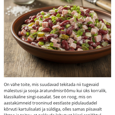
On vähe toite, mis suudavad tekitada nii tugevaid
mälestusi ja sooja äratundmisrõõmu kui üks korralik,
klassikaline singi-oasalat. See on roog, mis on
aastakümneid trooninud eestlaste pidulaudadel
kõrvuti kartulisalati ja süldiga, olles samas piisavalt