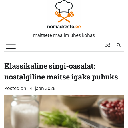
Skip
to
content
maitsete maailm ühes kohas
Klassikaline singi-oasalat:
nostalgiline maitse igaks puhuks
Posted on
14. jaan 2026