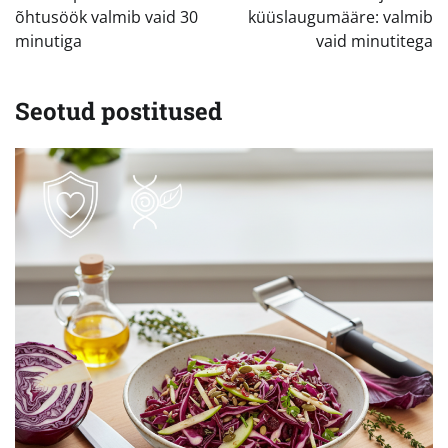
õhtusöök valmib vaid 30
küüslaugumääre: valmib
minutiga
vaid minutitega
Seotud postitused