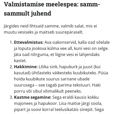
Valmistamise meelespea: samm-
sammult juhend
Järgides neid lihtsaid samme, valmib salat, mis ei
muutu vesiseks ja maitseb suurepäraselt.
Ettevalmistus:
Ava oakonservid, kalla oad sõelale
ja loputa jooksva külma vee all, kuni vesi on selge.
Jäta oad nõrguma, et liigne vesi ei lahjendaks
kastet.
Hakkimine:
Lõika sink, hapukurk ja juust (kui
kasutad) ühtlasteks väikesteks kuubikuteks. Püüa
hoida kuubikute suurus sarnane ubade
suurusega – see tagab parima tekstuuri. Haki
porru või sibul võimalikult peeneks.
Kastme segamine:
Sega eraldi kausis kokku
majonees ja hapukoor. Lisa maitse järgi soola,
pipart ja soovi korral teelusikatäis sinepit. Sega