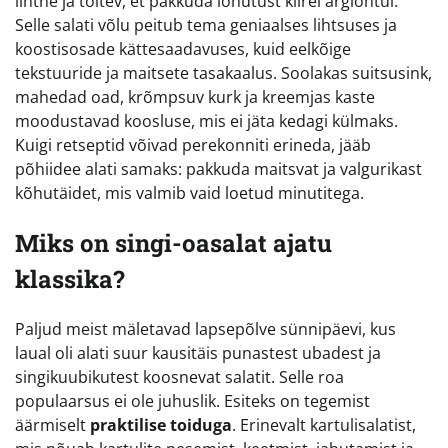
lihtne ja toitev, et pakkuda lohutust kiirel argiõhtul.
Selle salati võlu peitub tema geniaalses lihtsuses ja
koostisosade kättesaadavuses, kuid eelkõige
tekstuuride ja maitsete tasakaalus. Soolakas suitsusink,
mahedad oad, krõmpsuv kurk ja kreemjas kaste
moodustavad koosluse, mis ei jäta kedagi külmaks.
Kuigi retseptid võivad perekonniti erineda, jääb
põhiidee alati samaks: pakkuda maitsvat ja valgurikast
kõhutäidet, mis valmib vaid loetud minutitega.
Miks on singi-oasalat ajatu
klassika?
Paljud meist mäletavad lapsepõlve sünnipäevi, kus
laual oli alati suur kausitäis punastest ubadest ja
singikuubikutest koosnevat salatit. Selle roa
populaarsus ei ole juhuslik. Esiteks on tegemist
äärmiselt
praktilise toiduga
. Erinevalt kartulisalatist,