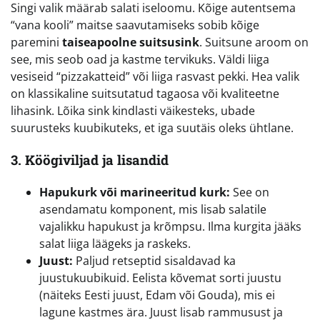
Singi valik määrab salati iseloomu. Kõige autentsema
“vana kooli” maitse saavutamiseks sobib kõige
paremini
taiseapoolne suitsusink
. Suitsune aroom on
see, mis seob oad ja kastme tervikuks. Väldi liiga
vesiseid “pizzakatteid” või liiga rasvast pekki. Hea valik
on klassikaline suitsutatud tagaosa või kvaliteetne
lihasink. Lõika sink kindlasti väikesteks, ubade
suurusteks kuubikuteks, et iga suutäis oleks ühtlane.
3. Köögiviljad ja lisandid
Hapukurk või marineeritud kurk:
See on
asendamatu komponent, mis lisab salatile
vajalikku hapukust ja krõmpsu. Ilma kurgita jääks
salat liiga läägeks ja raskeks.
Juust:
Paljud retseptid sisaldavad ka
juustukuubikuid. Eelista kõvemat sorti juustu
(näiteks Eesti juust, Edam või Gouda), mis ei
lagune kastmes ära. Juust lisab rammusust ja