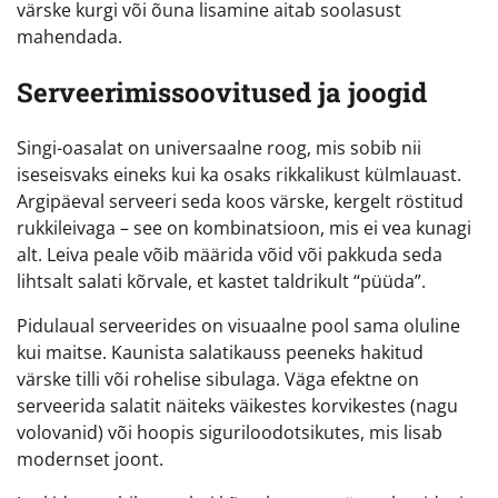
värske kurgi või õuna lisamine aitab soolasust
mahendada.
Serveerimissoovitused ja joogid
Singi-oasalat on universaalne roog, mis sobib nii
iseseisvaks eineks kui ka osaks rikkalikust külmlauast.
Argipäeval serveeri seda koos värske, kergelt röstitud
rukkileivaga – see on kombinatsioon, mis ei vea kunagi
alt. Leiva peale võib määrida võid või pakkuda seda
lihtsalt salati kõrvale, et kastet taldrikult “püüda”.
Pidulaual serveerides on visuaalne pool sama oluline
kui maitse. Kaunista salatikauss peeneks hakitud
värske tilli või rohelise sibulaga. Väga efektne on
serveerida salatit näiteks väikestes korvikestes (nagu
volovanid) või hoopis siguriloodotsikutes, mis lisab
modernset joont.