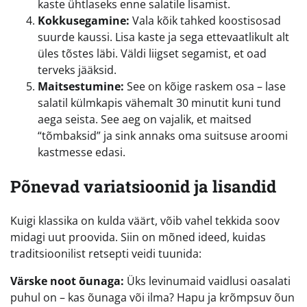
kaste ühtlaseks enne salatile lisamist.
Kokkusegamine:
Vala kõik tahked koostisosad
suurde kaussi. Lisa kaste ja sega ettevaatlikult alt
üles tõstes läbi. Väldi liigset segamist, et oad
terveks jääksid.
Maitsestumine:
See on kõige raskem osa – lase
salatil külmkapis vähemalt 30 minutit kuni tund
aega seista. See aeg on vajalik, et maitsed
“tõmbaksid” ja sink annaks oma suitsuse aroomi
kastmesse edasi.
Põnevad variatsioonid ja lisandid
Kuigi klassika on kulda väärt, võib vahel tekkida soov
midagi uut proovida. Siin on mõned ideed, kuidas
traditsioonilist retsepti veidi tuunida:
Värske noot õunaga:
Üks levinumaid vaidlusi oasalati
puhul on – kas õunaga või ilma? Hapu ja krõmpsuv õun