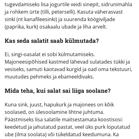
tugevdamiseks lisa jogurtile veidi sinepit, sidrunimahla
ja rohkem ürte (tilli, peterselli). Kasuta väherasvast
sinki (nt kanafileesinki) ja suurenda köögiviljade
(paprika, kurk) osakaalu ubade ja liha arvelt.
Kas seda salatit saab külmutada?
Ei, singi-oasalat ei sobi külmutamiseks.
Majoneesipõhised kastmed lähevad sulatades tükki ja
vesiseks, samuti kaotavad kurgid ja oad oma tekstuuri,
muutudes pehmeks ja ebameeldivaks.
Mida teha, kui salat sai liiga soolane?
Kuna sink, juust, hapukurk ja majonees on kõik
soolased, on ülesoolamine lihtne juhtuma.
Päästmiseks lisa salatile maitsestamata koostisosi:
keedetud ja jahutatud pastat, veel üks purk loputatud
ube (ilma soolata) või tükeldatud keedumuna. Ka