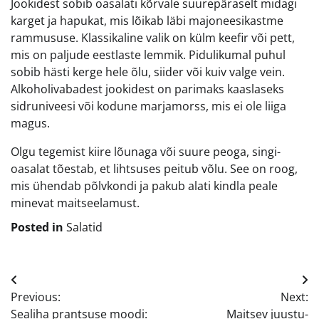
Jookidest sobib oasalati kõrvale suurepäraselt midagi
karget ja hapukat, mis lõikab läbi majoneesikastme
rammususe. Klassikaline valik on külm keefir või pett,
mis on paljude eestlaste lemmik. Pidulikumal puhul
sobib hästi kerge hele õlu, siider või kuiv valge vein.
Alkoholivabadest jookidest on parimaks kaaslaseks
sidruniveesi või kodune marjamorss, mis ei ole liiga
magus.
Olgu tegemist kiire lõunaga või suure peoga, singi-
oasalat tõestab, et lihtsuses peitub võlu. See on roog,
mis ühendab põlvkondi ja pakub alati kindla peale
minevat maitseelamust.
Posted in
Salatid
Navigeerimine
Previous:
Next:
Sealiha prantsuse moodi:
Maitsev juustu-