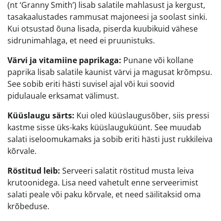
(nt ‘Granny Smith’) lisab salatile mahlasust ja kergust,
tasakaalustades rammusat majoneesi ja soolast sinki.
Kui otsustad õuna lisada, piserda kuubikuid vähese
sidrunimahlaga, et need ei pruunistuks.
Värvi ja vitamiine paprikaga:
Punane või kollane
paprika lisab salatile kaunist värvi ja magusat krõmpsu.
See sobib eriti hästi suvisel ajal või kui soovid
pidulauale erksamat välimust.
Küüslaugu särts:
Kui oled küüslaugusõber, siis pressi
kastme sisse üks-kaks küüslauguküünt. See muudab
salati iseloomukamaks ja sobib eriti hästi just rukkileiva
kõrvale.
Röstitud leib:
Serveeri salatit röstitud musta leiva
krutoonidega. Lisa need vahetult enne serveerimist
salati peale või paku kõrvale, et need säilitaksid oma
krõbeduse.