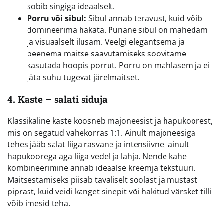
sobib singiga ideaalselt.
Porru või sibul:
Sibul annab teravust, kuid võib
domineerima hakata. Punane sibul on mahedam
ja visuaalselt ilusam. Veelgi elegantsema ja
peenema maitse saavutamiseks soovitame
kasutada hoopis porrut. Porru on mahlasem ja ei
jäta suhu tugevat järelmaitset.
4. Kaste – salati siduja
Klassikaline kaste koosneb majoneesist ja hapukoorest,
mis on segatud vahekorras 1:1. Ainult majoneesiga
tehes jääb salat liiga rasvane ja intensiivne, ainult
hapukoorega aga liiga vedel ja lahja. Nende kahe
kombineerimine annab ideaalse kreemja tekstuuri.
Maitsestamiseks piisab tavaliselt soolast ja mustast
piprast, kuid veidi kanget sinepit või hakitud värsket tilli
võib imesid teha.