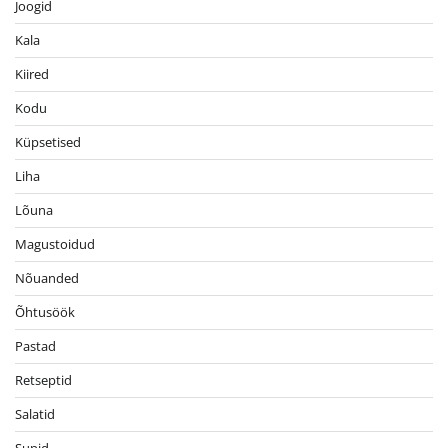
Joogid
Kala
Kiired
Kodu
Küpsetised
Liha
Lõuna
Magustoidud
Nõuanded
Õhtusöök
Pastad
Retseptid
Salatid
Supid