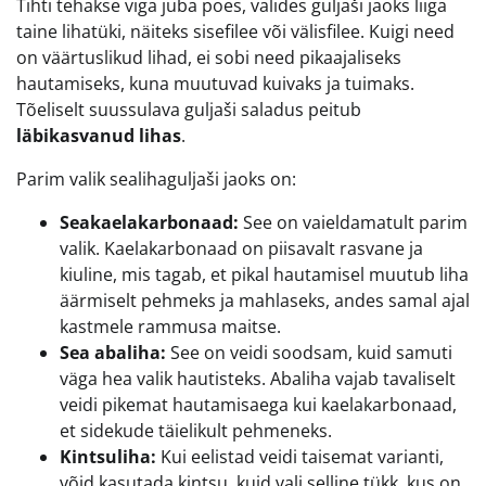
Tihti tehakse viga juba poes, valides guljaši jaoks liiga
taine lihatüki, näiteks sisefilee või välisfilee. Kuigi need
on väärtuslikud lihad, ei sobi need pikaajaliseks
hautamiseks, kuna muutuvad kuivaks ja tuimaks.
Tõeliselt suussulava guljaši saladus peitub
läbikasvanud lihas
.
Parim valik sealihaguljaši jaoks on:
Seakaelakarbonaad:
See on vaieldamatult parim
valik. Kaelakarbonaad on piisavalt rasvane ja
kiuline, mis tagab, et pikal hautamisel muutub liha
äärmiselt pehmeks ja mahlaseks, andes samal ajal
kastmele rammusa maitse.
Sea abaliha:
See on veidi soodsam, kuid samuti
väga hea valik hautisteks. Abaliha vajab tavaliselt
veidi pikemat hautamisaega kui kaelakarbonaad,
et sidekude täielikult pehmeneks.
Kintsuliha:
Kui eelistad veidi taisemat varianti,
võid kasutada kintsu, kuid vali selline tükk, kus on