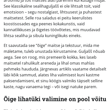
aroomid ja toit maitses alati paremini kui kusagil mujal.
See klassikaline sealihaguljašš ei ole lihtsalt toit, vaid
emotsioon – segu nostalgiast, lihtsusest ja puhastest
maitsetest. Selle roa saladus ei peitu keerulistes
koostisosades ega peenes kokakunstis, vaid
kannatlikkuses ja õigetes töövõtetes, mis muudavad
lihtsa sealiha ja sibula kuninglikuks eineks.
Et saavutada see “õige” maitse ja tekstuur, mida me
mäletame, tuleb unustada kiirustamine. Guljašš nõuab
aega. See on roog, mis premeerib kokka, kes laseb
maitsetel rahulikult areneda ja lihal omas mahlas
pehmeks haududa. Järgnevas artiklis vaatame detailselt
läbi kõik sammud, alates liha valimisest kuni kastme
paksendamiseni, et sinu köögis valmiks täpselt selline
kaste, nagu vanaema tegi – või isegi natuke parem.
Õige lihatüki valimine on pool võitu