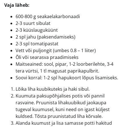
Vaja läheb:
600-800 g seakaelakarbonaadi
2-3 suurt sibulat
2-3 küüslauguküünt
2 spl jahu (paksendamiseks)
2-3 spl tomatipastat
Vett või puljongit (umbes 0.8 – 1 liiter)
Õli või searasva praadimiseks
Maitseained: sool, pipar, 1-2 loorberilehte, 3-4
tera vürtsi, 1 tl magusat paprikapulbrit.
Soovi korral: 1-2 spl hapukoort lõpus lisamiseks.
Lõika liha kuubikuteks ja haki sibul.
Kuumuta paksupõhjalises potis või pannil
rasvaine. Pruunista lihakuubikud jaokaupa
tugeval kuumusel, kuni need on igast küljest
kuldsed. Tõsta pruunistatud liha kõrvale.
Alanda kuumust ja lisa samasse potti hakitud