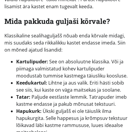
lisamist ära kastet enam tugevalt keeda.
Mida pakkuda guljaši kõrvale?
Klassikaline sealihaguljašš nõuab enda kõrvale midagi,
mis suudaks seda rikkalikku kastet endasse imeda. Siin
on mõned ajatud lisandid:
Kartulipuder:
See on absoluutne klassika. Või ja
piimaga valmistatud kohev kartulipuder
moodustab tummise kastmega täiusliku koosluse.
Keedukartul:
Lihtne ja aus valik. Eriti hästi sobib
see siis, kui kaste on väga maitsekas ja soolane.
Tatar:
Paljude eestlaste lemmik. Tatrapuder imeb
kastme endasse ja pakub mõnusat tekstuuri.
Hapukurk:
Ükski guljašš ei ole täiuslik ilma
hapukurgita. Selle happesus ja krõmpsuv tekstuur
lõikavad läbi kastme rammususe, luues ideaalse