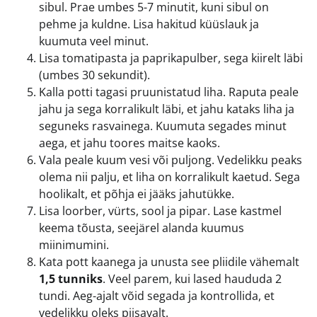
sibul. Prae umbes 5-7 minutit, kuni sibul on
pehme ja kuldne. Lisa hakitud küüslauk ja
kuumuta veel minut.
Lisa tomatipasta ja paprikapulber, sega kiirelt läbi
(umbes 30 sekundit).
Kalla potti tagasi pruunistatud liha. Raputa peale
jahu ja sega korralikult läbi, et jahu kataks liha ja
seguneks rasvainega. Kuumuta segades minut
aega, et jahu toores maitse kaoks.
Vala peale kuum vesi või puljong. Vedelikku peaks
olema nii palju, et liha on korralikult kaetud. Sega
hoolikalt, et põhja ei jääks jahutükke.
Lisa loorber, vürts, sool ja pipar. Lase kastmel
keema tõusta, seejärel alanda kuumus
miinimumini.
Kata pott kaanega ja unusta see pliidile vähemalt
1,5 tunniks
. Veel parem, kui lased haududa 2
tundi. Aeg-ajalt võid segada ja kontrollida, et
vedelikku oleks piisavalt.