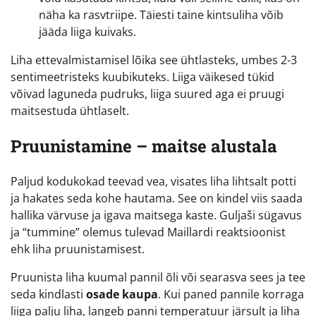
näha ka rasvtriipe. Täiesti taine kintsuliha võib
jääda liiga kuivaks.
Liha ettevalmistamisel lõika see ühtlasteks, umbes 2-3
sentimeetristeks kuubikuteks. Liiga väikesed tükid
võivad laguneda pudruks, liiga suured aga ei pruugi
maitsestuda ühtlaselt.
Pruunistamine – maitse alustala
Paljud kodukokad teevad vea, visates liha lihtsalt potti
ja hakates seda kohe hautama. See on kindel viis saada
hallika värvuse ja igava maitsega kaste. Guljaši sügavus
ja “tummine” olemus tulevad Maillardi reaktsioonist
ehk liha pruunistamisest.
Pruunista liha kuumal pannil õli või searasva sees ja tee
seda kindlasti
osade kaupa
. Kui paned pannile korraga
liiga palju liha, langeb panni temperatuur järsult ja liha