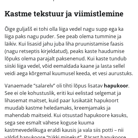
Kastme tekstuur ja viimistlemine
Õige guljašš ei tohi olla liiga vedel nagu supp ega ka
liiga paks nagu puder. See peab olema tummine ja
läikiv. Kui lisasid jahu juba liha pruunistamise faasis
(nagu retseptis kirjeldatud), peaks kaste haudumise
lõpuks olema parajalt paksenenud. Kui kaste tundub
siiski liiga vedel, võid eemaldada kaane ja lasta sellel
veidi aega kõrgemal kuumusel keeda, et vesi aurustuks.
Vanaemade “salarelv” oli tihti lõpus lisatav
hapukoor
.
See ei ole kohustuslik, eriti kui eelistad selgemat ja
lihasemat maitset, kuid paar lusikatäit hapukoort
muudab kastme heledamaks, kreemjamaks ja
mahendab maitseid. Kui otsustad hapukoore kasuks,
sega see esmalt vähese koguse kuuma
kastmevedelikuga eraldi kausis ja vala siis potti – nii
väldid hapukoore “tükki minekut”. Pärast hapukoore