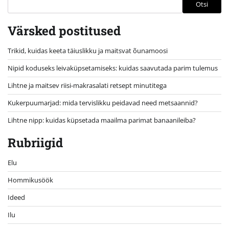
Otsi
Värsked postitused
Trikid, kuidas keeta täiuslikku ja maitsvat õunamoosi
Nipid koduseks leivaküpsetamiseks: kuidas saavutada parim tulemus
Lihtne ja maitsev riisi-makrasalati retsept minutitega
Kukerpuumarjad: mida tervislikku peidavad need metsaannid?
Lihtne nipp: kuidas küpsetada maailma parimat banaanileiba?
Rubriigid
Elu
Hommikusöök
Ideed
Ilu