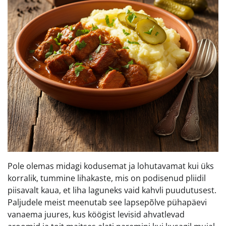
Pole olemas midagi kodusemat ja lohutavamat kui üks
korralik, tummine lihakaste, mis on podisenud pliidil
piisavalt kaua, et liha laguneks vaid kahvli puudutusest.
Paljudele meist meenutab see lapsepõlve pühapäevi
vanaema juures, kus köögist levisid ahvatlevad