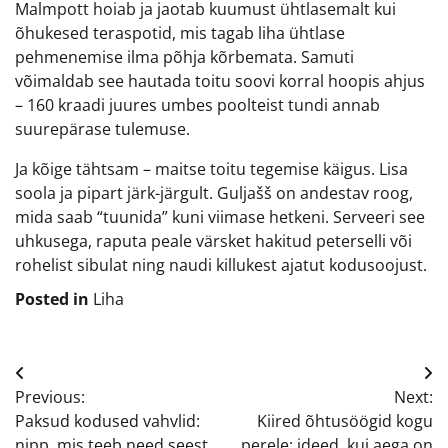
Malmpott hoiab ja jaotab kuumust ühtlasemalt kui
õhukesed teraspotid, mis tagab liha ühtlase
pehmenemise ilma põhja kõrbemata. Samuti
võimaldab see hautada toitu soovi korral hoopis ahjus
– 160 kraadi juures umbes poolteist tundi annab
suurepärase tulemuse.
Ja kõige tähtsam – maitse toitu tegemise käigus. Lisa
soola ja pipart järk-järgult. Guljašš on andestav roog,
mida saab “tuunida” kuni viimase hetkeni. Serveeri see
uhkusega, raputa peale värsket hakitud peterselli või
rohelist sibulat ning naudi killukest ajatut kodusoojust.
Posted in
Liha
Navigeerimine
Previous:
Next:
Paksud kodused vahvlid:
Kiired õhtusöögid kogu
nipp, mis teeb need seest
perele: ideed, kui aega on