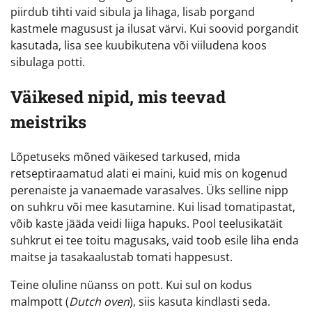
piirdub tihti vaid sibula ja lihaga, lisab porgand
kastmele magusust ja ilusat värvi. Kui soovid porgandit
kasutada, lisa see kuubikutena või viiludena koos
sibulaga potti.
Väikesed nipid, mis teevad
meistriks
Lõpetuseks mõned väikesed tarkused, mida
retseptiraamatud alati ei maini, kuid mis on kogenud
perenaiste ja vanaemade varasalves. Üks selline nipp
on suhkru või mee kasutamine. Kui lisad tomatipastat,
võib kaste jääda veidi liiga hapuks. Pool teelusikatäit
suhkrut ei tee toitu magusaks, vaid toob esile liha enda
maitse ja tasakaalustab tomati happesust.
Teine oluline nüanss on pott. Kui sul on kodus
malmpott (
Dutch oven
), siis kasuta kindlasti seda.