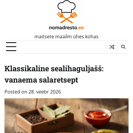
Skip
to
content
maitsete maailm ühes kohas
Klassikaline sealihaguljašš:
vanaema salaretsept
Posted on
28. veebr 2026