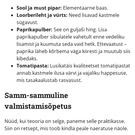
Sool ja must pipar:
Elementaarne baas.
Loorberileht ja vürts:
Need lisavad kastmele
sügavust.
Paprikapulber:
See on guljaši hing. Lisa
paprikapulber sibulatele vahetult enne vedeliku
lisamist ja kuumuta seda vaid hetk. Ettevaatust –
paprika läheb kõrbema väga kiiresti ja muutub siis
kibedaks.
Tomatipasta:
Lusikatäis kvaliteetset tomatipastat
annab kastmele ilusa värvi ja vajaliku happesuse,
mis tasakaalustab rasvasust.
Samm-sammuline
valmistamisõpetus
Nüüd, kui teooria on selge, paneme selle praktikasse.
Siin on retsept, mis toob kindla peale naeratuse näole.