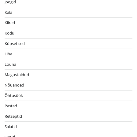
Joogid
Kala
Kiired
Kodu
Küpsetised
Liha
Lõuna
Magustoidud
Nõuanded
Õhtusöök
Pastad
Retseptid
Salatid
Supid