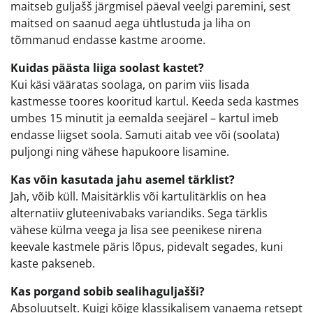
maitseb guljašš järgmisel päeval veelgi paremini, sest
maitsed on saanud aega ühtlustuda ja liha on
tõmmanud endasse kastme aroome.
Kuidas päästa liiga soolast kastet?
Kui käsi vääratas soolaga, on parim viis lisada
kastmesse toores kooritud kartul. Keeda seda kastmes
umbes 15 minutit ja eemalda seejärel – kartul imeb
endasse liigset soola. Samuti aitab vee või (soolata)
puljongi ning vähese hapukoore lisamine.
Kas võin kasutada jahu asemel tärklist?
Jah, võib küll. Maisitärklis või kartulitärklis on hea
alternatiiv gluteenivabaks variandiks. Sega tärklis
vähese külma veega ja lisa see peenikese nirena
keevale kastmele päris lõpus, pidevalt segades, kuni
kaste pakseneb.
Kas porgand sobib sealihaguljašši?
Absoluutselt. Kuigi kõige klassikalisem vanaema retsept