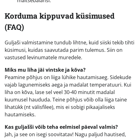
maitsebalansi.
Korduma kippuvad küsimused
(FAQ)
Guljaši valmistamine tundub lihtne, kuid siiski tekib tihti
küsimusi, kuidas saavutada parim tulemus. Siin on
vastused levinumatele muredele.
Miks mu liha jäi vintske ja kõva?
Peamine põhjus on liiga lühike hautamisaeg. Sidekude
vajab lagunemiseks aega ja madalat temperatuuri. Kui
liha on kõva, lase sel veel 30-40 minutit madalal
kuumusel haududa. Teine põhjus võib olla liiga taine
lihatükk (nt välisfilee), mis ei sobigi pikaajaliseks
hautamiseks.
Kas guljašši võib teha eelmisel päeval valmis?
Jah, ja see on isegi soovitatav! Nagu paljud hautised,