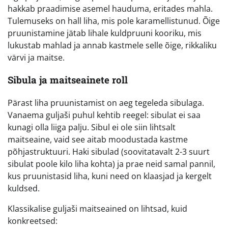
hakkab praadimise asemel hauduma, eritades mahla.
Tulemuseks on hall liha, mis pole karamellistunud. Õige
pruunistamine jätab lihale kuldpruuni kooriku, mis
lukustab mahlad ja annab kastmele selle õige, rikkaliku
värvi ja maitse.
Sibula ja maitseainete roll
Pärast liha pruunistamist on aeg tegeleda sibulaga.
Vanaema guljaši puhul kehtib reegel: sibulat ei saa
kunagi olla liiga palju. Sibul ei ole siin lihtsalt
maitseaine, vaid see aitab moodustada kastme
põhjastruktuuri. Haki sibulad (soovitatavalt 2-3 suurt
sibulat poole kilo liha kohta) ja prae neid samal pannil,
kus pruunistasid liha, kuni need on klaasjad ja kergelt
kuldsed.
Klassikalise guljaši maitseained on lihtsad, kuid
konkreetsed: