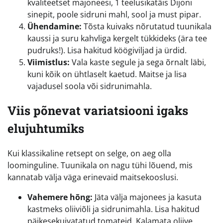
kvaliteetset majoneesi, 1 teelusikatäis Dijoni
sinepit, poole sidruni mahl, sool ja must pipar.
Ühendamine:
Tõsta kuivaks nõrutatud tuunikala
kaussi ja suru kahvliga kergelt tükkideks (ära tee
pudruks!). Lisa hakitud köögiviljad ja ürdid.
Viimistlus:
Vala kaste segule ja sega õrnalt läbi,
kuni kõik on ühtlaselt kaetud. Maitse ja lisa
vajadusel soola või sidrunimahla.
Viis põnevat variatsiooni igaks
elujuhtumiks
Kui klassikaline retsept on selge, on aeg olla
loominguline. Tuunikala on nagu tühi lõuend, mis
kannatab välja väga erinevaid maitsekooslusi.
Vahemere hõng:
Jäta välja majonees ja kasuta
kastmeks oliiviõli ja sidrunimahla. Lisa hakitud
päikesekuivatatud tomateid, Kalamata oliive,