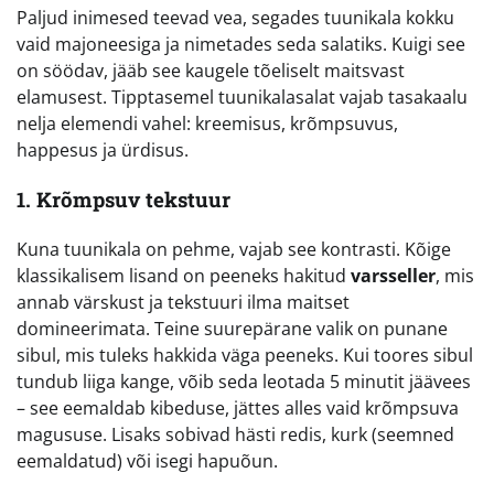
Paljud inimesed teevad vea, segades tuunikala kokku
vaid majoneesiga ja nimetades seda salatiks. Kuigi see
on söödav, jääb see kaugele tõeliselt maitsvast
elamusest. Tipptasemel tuunikalasalat vajab tasakaalu
nelja elemendi vahel: kreemisus, krõmpsuvus,
happesus ja ürdisus.
1. Krõmpsuv tekstuur
Kuna tuunikala on pehme, vajab see kontrasti. Kõige
klassikalisem lisand on peeneks hakitud
varsseller
, mis
annab värskust ja tekstuuri ilma maitset
domineerimata. Teine suurepärane valik on punane
sibul, mis tuleks hakkida väga peeneks. Kui toores sibul
tundub liiga kange, võib seda leotada 5 minutit jäävees
– see eemaldab kibeduse, jättes alles vaid krõmpsuva
magususe. Lisaks sobivad hästi redis, kurk (seemned
eemaldatud) või isegi hapuõun.