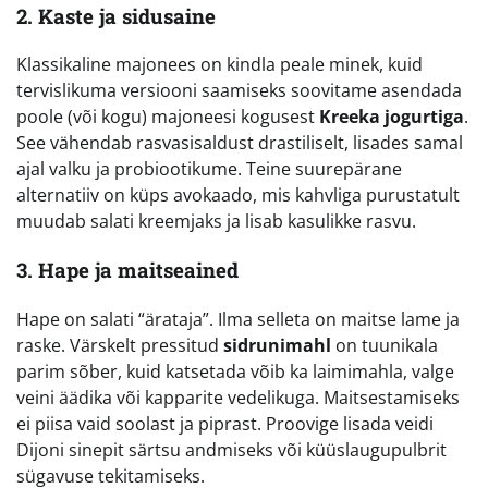
2. Kaste ja sidusaine
Klassikaline majonees on kindla peale minek, kuid
tervislikuma versiooni saamiseks soovitame asendada
poole (või kogu) majoneesi kogusest
Kreeka jogurtiga
.
See vähendab rasvasisaldust drastiliselt, lisades samal
ajal valku ja probiootikume. Teine suurepärane
alternatiiv on küps avokaado, mis kahvliga purustatult
muudab salati kreemjaks ja lisab kasulikke rasvu.
3. Hape ja maitseained
Hape on salati “ärataja”. Ilma selleta on maitse lame ja
raske. Värskelt pressitud
sidrunimahl
on tuunikala
parim sõber, kuid katsetada võib ka laimimahla, valge
veini äädika või kapparite vedelikuga. Maitsestamiseks
ei piisa vaid soolast ja piprast. Proovige lisada veidi
Dijoni sinepit särtsu andmiseks või küüslaugupulbrit
sügavuse tekitamiseks.