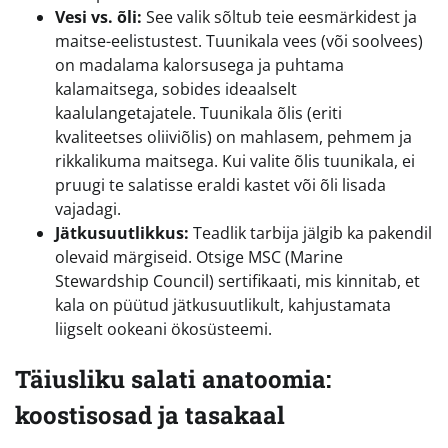
Vesi vs. õli:
See valik sõltub teie eesmärkidest ja
maitse-eelistustest. Tuunikala vees (või soolvees)
on madalama kalorsusega ja puhtama
kalamaitsega, sobides ideaalselt
kaalulangetajatele. Tuunikala õlis (eriti
kvaliteetses oliiviõlis) on mahlasem, pehmem ja
rikkalikuma maitsega. Kui valite õlis tuunikala, ei
pruugi te salatisse eraldi kastet või õli lisada
vajadagi.
Jätkusuutlikkus:
Teadlik tarbija jälgib ka pakendil
olevaid märgiseid. Otsige MSC (Marine
Stewardship Council) sertifikaati, mis kinnitab, et
kala on püütud jätkusuutlikult, kahjustamata
liigselt ookeani ökosüsteemi.
Täiusliku salati anatoomia:
koostisosad ja tasakaal