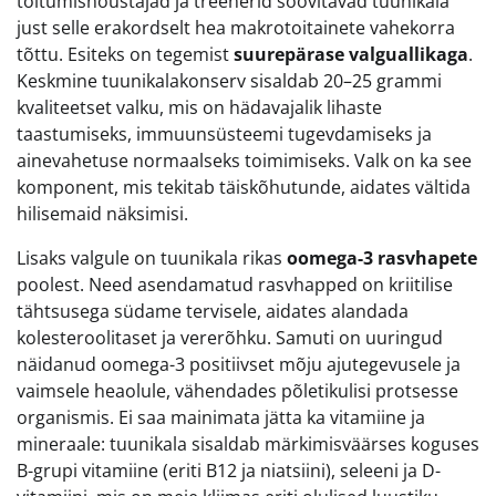
toitumisnõustajad ja treenerid soovitavad tuunikala
just selle erakordselt hea makrotoitainete vahekorra
tõttu. Esiteks on tegemist
suurepärase valguallikaga
.
Keskmine tuunikalakonserv sisaldab 20–25 grammi
kvaliteetset valku, mis on hädavajalik lihaste
taastumiseks, immuunsüsteemi tugevdamiseks ja
ainevahetuse normaalseks toimimiseks. Valk on ka see
komponent, mis tekitab täiskõhutunde, aidates vältida
hilisemaid näksimisi.
Lisaks valgule on tuunikala rikas
oomega-3 rasvhapete
poolest. Need asendamatud rasvhapped on kriitilise
tähtsusega südame tervisele, aidates alandada
kolesteroolitaset ja vererõhku. Samuti on uuringud
näidanud oomega-3 positiivset mõju ajutegevusele ja
vaimsele heaolule, vähendades põletikulisi protsesse
organismis. Ei saa mainimata jätta ka vitamiine ja
mineraale: tuunikala sisaldab märkimisväärses koguses
B-grupi vitamiine (eriti B12 ja niatsiini), seleeni ja D-