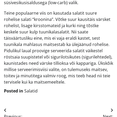
süsivesikusisaldusega (low-carb) valik.
Teine populaarne viis on kasutada salatit suure
rohelise salati “kroonina”. Võtke suur kausitäis värsket
rohelist, lisage kirsstomateid ja kurki ning tõstke
keskele suur kulp tuunikalasalatit. Nii saate
täisväärtusliku eine, mis ei vaja eraldi kastet, sest
tuunikala mahlasus maitsestab ka ülejäänud rohelise.
Pidulikul laual proovige serveerida salatit väikestel
röstsaia suupistetel või sigurilotsikutes (sigurilehtedel),
kaunistades need värske tillioksa või kappariga. Ükskõik
millise serveerimisviisi valite, on tulemuseks maitsev,
toitev ja minutitega valmiv roog, mis teeb head nii teie
tervisele kui ka maitsemeeltele.
Posted in
Salatid
Navigeerimine
Previous:
Next: