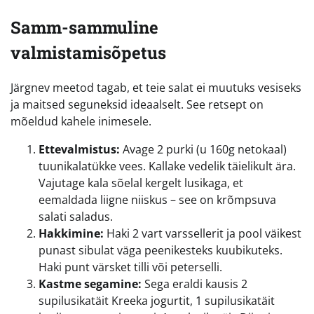
Samm-sammuline
valmistamisõpetus
Järgnev meetod tagab, et teie salat ei muutuks vesiseks
ja maitsed seguneksid ideaalselt. See retsept on
mõeldud kahele inimesele.
Ettevalmistus:
Avage 2 purki (u 160g netokaal)
tuunikalatükke vees. Kallake vedelik täielikult ära.
Vajutage kala sõelal kergelt lusikaga, et
eemaldada liigne niiskus – see on krõmpsuva
salati saladus.
Hakkimine:
Haki 2 vart varssellerit ja pool väikest
punast sibulat väga peenikesteks kuubikuteks.
Haki punt värsket tilli või peterselli.
Kastme segamine:
Sega eraldi kausis 2
supilusikatäit Kreeka jogurtit, 1 supilusikatäit