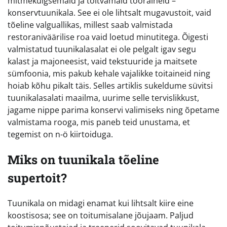
mitmekülgsemaid ja toitvamaid tooraineid –
konservtuunikala. See ei ole lihtsalt mugavustoit, vaid
tõeline valguallikas, millest saab valmistada
restoraniväärilise roa vaid loetud minutitega. Õigesti
valmistatud tuunikalasalat ei ole pelgalt igav segu
kalast ja majoneesist, vaid tekstuuride ja maitsete
sümfoonia, mis pakub kehale vajalikke toitaineid ning
hoiab kõhu pikalt täis. Selles artiklis sukeldume süvitsi
tuunikalasalati maailma, uurime selle tervislikkust,
jagame nippe parima konservi valimiseks ning õpetame
valmistama rooga, mis paneb teid unustama, et
tegemist on n-ö kiirtoiduga.
Miks on tuunikala tõeline
supertoit?
Tuunikala on midagi enamat kui lihtsalt kiire eine
koostisosa; see on toitumisalane jõujaam. Paljud