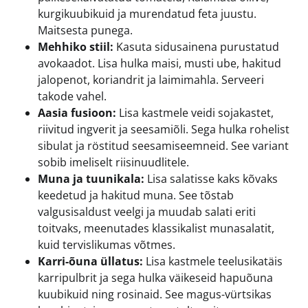
kurgikuubikuid ja murendatud feta juustu.
Maitsesta punega.
Mehhiko stiil:
Kasuta sidusainena purustatud
avokaadot. Lisa hulka maisi, musti ube, hakitud
jalopenot, koriandrit ja laimimahla. Serveeri
takode vahel.
Aasia fusioon:
Lisa kastmele veidi sojakastet,
riivitud ingverit ja seesamiõli. Sega hulka rohelist
sibulat ja röstitud seesamiseemneid. See variant
sobib imeliselt riisinuudlitele.
Muna ja tuunikala:
Lisa salatisse kaks kõvaks
keedetud ja hakitud muna. See tõstab
valgusisaldust veelgi ja muudab salati eriti
toitvaks, meenutades klassikalist munasalatit,
kuid tervislikumas võtmes.
Karri-õuna üllatus:
Lisa kastmele teelusikatäis
karripulbrit ja sega hulka väikeseid hapuõuna
kuubikuid ning rosinaid. See magus-vürtsikas