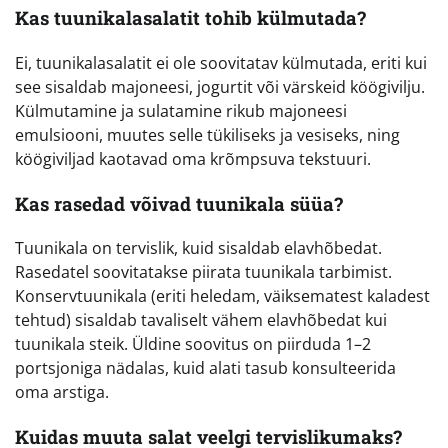
Kas tuunikalasalatit tohib külmutada?
Ei, tuunikalasalatit ei ole soovitatav külmutada, eriti kui
see sisaldab majoneesi, jogurtit või värskeid köögivilju.
Külmutamine ja sulatamine rikub majoneesi
emulsiooni, muutes selle tükiliseks ja vesiseks, ning
köögiviljad kaotavad oma krõmpsuva tekstuuri.
Kas rasedad võivad tuunikala süüa?
Tuunikala on tervislik, kuid sisaldab elavhõbedat.
Rasedatel soovitatakse piirata tuunikala tarbimist.
Konservtuunikala (eriti heledam, väiksematest kaladest
tehtud) sisaldab tavaliselt vähem elavhõbedat kui
tuunikala steik. Üldine soovitus on piirduda 1–2
portsjoniga nädalas, kuid alati tasub konsulteerida
oma arstiga.
Kuidas muuta salat veelgi tervislikumaks?