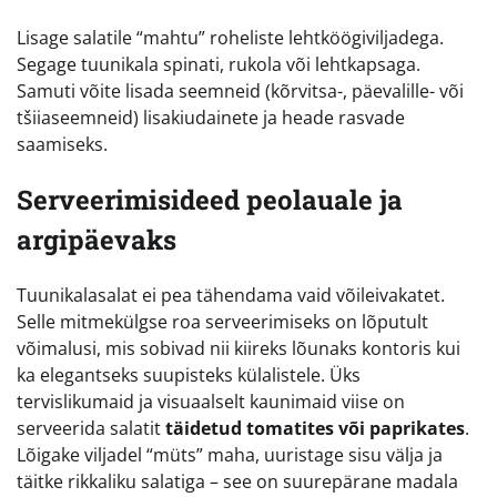
Lisage salatile “mahtu” roheliste lehtköögiviljadega.
Segage tuunikala spinati, rukola või lehtkapsaga.
Samuti võite lisada seemneid (kõrvitsa-, päevalille- või
tšiiaseemneid) lisakiudainete ja heade rasvade
saamiseks.
Serveerimisideed peolauale ja
argipäevaks
Tuunikalasalat ei pea tähendama vaid võileivakatet.
Selle mitmekülgse roa serveerimiseks on lõputult
võimalusi, mis sobivad nii kiireks lõunaks kontoris kui
ka elegantseks suupisteks külalistele. Üks
tervislikumaid ja visuaalselt kaunimaid viise on
serveerida salatit
täidetud tomatites või paprikates
.
Lõigake viljadel “müts” maha, uuristage sisu välja ja
täitke rikkaliku salatiga – see on suurepärane madala