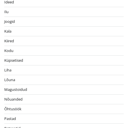
Ideed
Ilu
Joogid
Kala
Kiired
Kodu
Küpsetised
Liha
Lõuna
Magustoidud
Nõuanded
Õhtusöök
Pastad