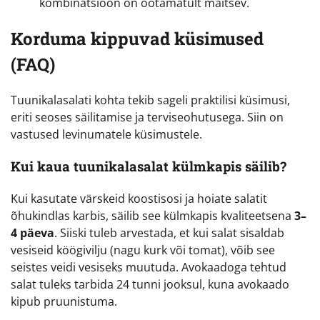
kombinatsioon on ootamatult maitsev.
Korduma kippuvad küsimused
(FAQ)
Tuunikalasalati kohta tekib sageli praktilisi küsimusi,
eriti seoses säilitamise ja terviseohutusega. Siin on
vastused levinumatele küsimustele.
Kui kaua tuunikalasalat külmkapis säilib?
Kui kasutate värskeid koostisosi ja hoiate salatit
õhukindlas karbis, säilib see külmkapis kvaliteetsena
3–
4 päeva
. Siiski tuleb arvestada, et kui salat sisaldab
vesiseid köögivilju (nagu kurk või tomat), võib see
seistes veidi vesiseks muutuda. Avokaadoga tehtud
salat tuleks tarbida 24 tunni jooksul, kuna avokaado
kipub pruunistuma.