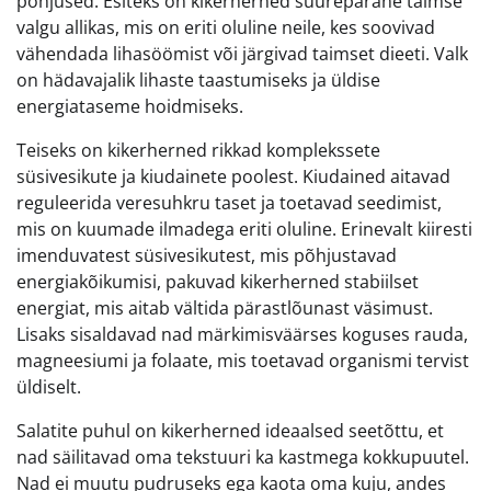
põhjused. Esiteks on kikerherned suurepärane taimse
valgu allikas, mis on eriti oluline neile, kes soovivad
vähendada lihasöömist või järgivad taimset dieeti. Valk
on hädavajalik lihaste taastumiseks ja üldise
energiataseme hoidmiseks.
Teiseks on kikerherned rikkad komplekssete
süsivesikute ja kiudainete poolest. Kiudained aitavad
reguleerida veresuhkru taset ja toetavad seedimist,
mis on kuumade ilmadega eriti oluline. Erinevalt kiiresti
imenduvatest süsivesikutest, mis põhjustavad
energiakõikumisi, pakuvad kikerherned stabiilset
energiat, mis aitab vältida pärastlõunast väsimust.
Lisaks sisaldavad nad märkimisväärses koguses rauda,
magneesiumi ja folaate, mis toetavad organismi tervist
üldiselt.
Salatite puhul on kikerherned ideaalsed seetõttu, et
nad säilitavad oma tekstuuri ka kastmega kokkupuutel.
Nad ei muutu pudruseks ega kaota oma kuju, andes