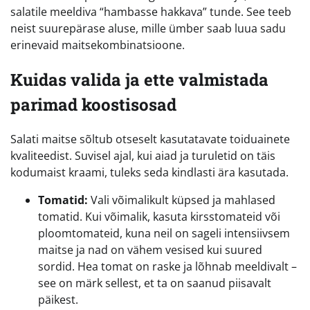
salatile meeldiva “hambasse hakkava” tunde. See teeb
neist suurepärase aluse, mille ümber saab luua sadu
erinevaid maitsekombinatsioone.
Kuidas valida ja ette valmistada
parimad koostisosad
Salati maitse sõltub otseselt kasutatavate toiduainete
kvaliteedist. Suvisel ajal, kui aiad ja turuletid on täis
kodumaist kraami, tuleks seda kindlasti ära kasutada.
Tomatid:
Vali võimalikult küpsed ja mahlased
tomatid. Kui võimalik, kasuta kirsstomateid või
ploomtomateid, kuna neil on sageli intensiivsem
maitse ja nad on vähem vesised kui suured
sordid. Hea tomat on raske ja lõhnab meeldivalt –
see on märk sellest, et ta on saanud piisavalt
päikest.