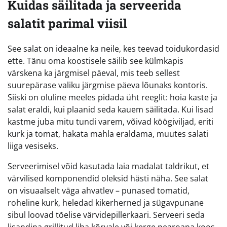
Kuidas säilitada ja serveerida
salatit parimal viisil
See salat on ideaalne ka neile, kes teevad toidukordasid
ette. Tänu oma koostisele säilib see külmkapis
värskena ka järgmisel päeval, mis teeb sellest
suurepärase valiku järgmise päeva lõunaks kontoris.
Siiski on oluline meeles pidada üht reeglit: hoia kaste ja
salat eraldi, kui plaanid seda kauem säilitada. Kui lisad
kastme juba mitu tundi varem, võivad köögiviljad, eriti
kurk ja tomat, hakata mahla eraldama, muutes salati
liiga vesiseks.
Serveerimisel võid kasutada laia madalat taldrikut, et
värvilised komponendid oleksid hästi näha. See salat
on visuaalselt väga ahvatlev – punased tomatid,
roheline kurk, heledad kikerherned ja sügavpunane
sibul loovad tõelise värvidepillerkaari. Serveeri seda