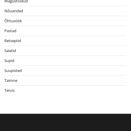
Magustoidud
Nõuanded
Õhtusöök
Pastad
Retseptid
Salatid
Supid
Suupisted
Taimne
Tervis