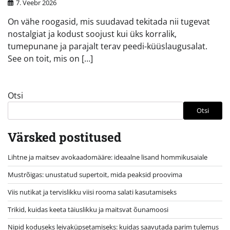
7. Veebr 2026
On vähe roogasid, mis suudavad tekitada nii tugevat
nostalgiat ja kodust soojust kui üks korralik,
tumepunane ja parajalt terav peedi-küüslaugusalat.
See on toit, mis on […]
Otsi
Otsi
Värsked postitused
Lihtne ja maitsev avokaadomääre: ideaalne lisand hommikusaiale
Mustrõigas: unustatud supertoit, mida peaksid proovima
Viis nutikat ja tervislikku viisi rooma salati kasutamiseks
Trikid, kuidas keeta täiuslikku ja maitsvat õunamoosi
Nipid koduseks leivaküpsetamiseks: kuidas saavutada parim tulemus