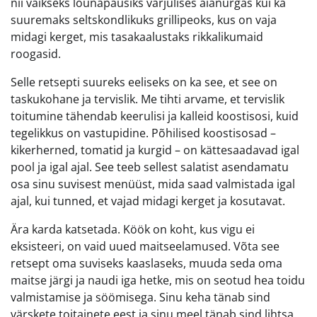
nii vaikseks lõunapausiks varjulises aianurgas kui ka
suuremaks seltskondlikuks grillipeoks, kus on vaja
midagi kerget, mis tasakaalustaks rikkalikumaid
roogasid.
Selle retsepti suureks eeliseks on ka see, et see on
taskukohane ja tervislik. Me tihti arvame, et tervislik
toitumine tähendab keerulisi ja kalleid koostisosi, kuid
tegelikkus on vastupidine. Põhilised koostisosad –
kikerherned, tomatid ja kurgid – on kättesaadavad igal
pool ja igal ajal. See teeb sellest salatist asendamatu
osa sinu suvisest menüüst, mida saad valmistada igal
ajal, kui tunned, et vajad midagi kerget ja kosutavat.
Ära karda katsetada. Köök on koht, kus vigu ei
eksisteeri, on vaid uued maitseelamused. Võta see
retsept oma suviseks kaaslaseks, muuda seda oma
maitse järgi ja naudi iga hetke, mis on seotud hea toidu
valmistamise ja söömisega. Sinu keha tänab sind
värskete toitainete eest ja sinu meel tänab sind lihtsa