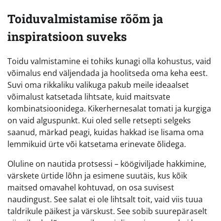
Toiduvalmistamise rõõm ja
inspiratsioon suveks
Toidu valmistamine ei tohiks kunagi olla kohustus, vaid
võimalus end väljendada ja hoolitseda oma keha eest.
Suvi oma rikkaliku valikuga pakub meile ideaalset
võimalust katsetada lihtsate, kuid maitsvate
kombinatsioonidega. Kikerhernesalat tomati ja kurgiga
on vaid alguspunkt. Kui oled selle retsepti selgeks
saanud, märkad peagi, kuidas hakkad ise lisama oma
lemmikuid ürte või katsetama erinevate õlidega.
Oluline on nautida protsessi – köögiviljade hakkimine,
värskete ürtide lõhn ja esimene suutäis, kus kõik
maitsed omavahel kohtuvad, on osa suvisest
naudingust. See salat ei ole lihtsalt toit, vaid viis tuua
taldrikule päikest ja värskust. See sobib suurepäraselt