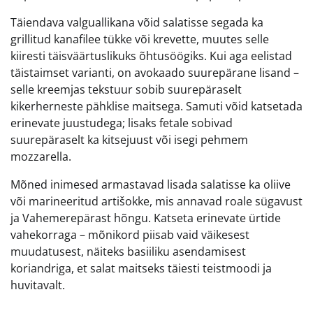
Täiendava valguallikana võid salatisse segada ka
grillitud kanafilee tükke või krevette, muutes selle
kiiresti täisväärtuslikuks õhtusöögiks. Kui aga eelistad
täistaimset varianti, on avokaado suurepärane lisand –
selle kreemjas tekstuur sobib suurepäraselt
kikerherneste pähklise maitsega. Samuti võid katsetada
erinevate juustudega; lisaks fetale sobivad
suurepäraselt ka kitsejuust või isegi pehmem
mozzarella.
Mõned inimesed armastavad lisada salatisse ka oliive
või marineeritud artišokke, mis annavad roale sügavust
ja Vahemerepärast hõngu. Katseta erinevate ürtide
vahekorraga – mõnikord piisab vaid väikesest
muudatusest, näiteks basiiliku asendamisest
koriandriga, et salat maitseks täiesti teistmoodi ja
huvitavalt.