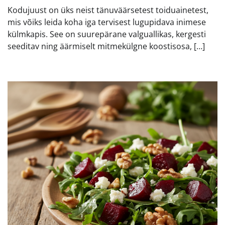
Kodujuust on üks neist tänuväärsetest toiduainetest,
mis võiks leida koha iga tervisest lugupidava inimese
külmkapis. See on suurepärane valguallikas, kergesti
seeditav ning äärmiselt mitmekülgne koostisosa, […]