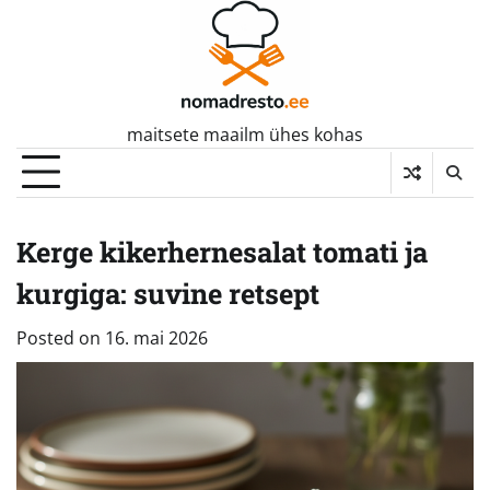
Skip
to
content
maitsete maailm ühes kohas
Kerge kikerhernesalat tomati ja
kurgiga: suvine retsept
Posted on
16. mai 2026