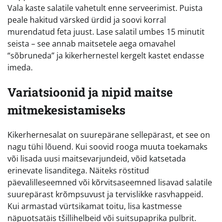
Vala kaste salatile vahetult enne serveerimist. Puista
peale hakitud värsked ürdid ja soovi korral
murendatud feta juust. Lase salatil umbes 15 minutit
seista – see annab maitsetele aega omavahel
“sõbruneda” ja kikerhernestel kergelt kastet endasse
imeda.
Variatsioonid ja nipid maitse
mitmekesistamiseks
Kikerhernesalat on suurepärane sellepärast, et see on
nagu tühi lõuend. Kui soovid rooga muuta toekamaks
või lisada uusi maitsevarjundeid, võid katsetada
erinevate lisanditega. Näiteks röstitud
päevalilleseemned või kõrvitsaseemned lisavad salatile
suurepärast krõmpsuvust ja tervislikke rasvhappeid.
Kui armastad vürtsikamat toitu, lisa kastmesse
näpuotsatäis tšillihelbeid või suitsupaprika pulbrit.