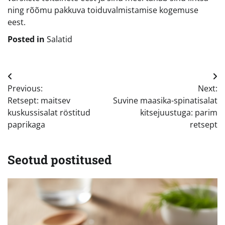
ning rõõmu pakkuva toiduvalmistamise kogemuse
eest.
Posted in
Salatid
Navigeerimine
Previous:
Next:
Retsept: maitsev
Suvine maasika-spinatisalat
kuskussisalat röstitud
kitsejuustuga: parim
paprikaga
retsept
Seotud postitused