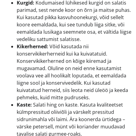
Kurgid:
Kodumaised lühikesed kurgid on salatis
parimad, sest nende koor on õrn ja maitse puhas.
Kui kasutad pikka kasvuhoonekurgi, võid sellelt
koore eemaldada, kui see tundub liiga sitke, või
eemaldada lusikaga seemnete osa, et vältida liigse
vedeliku sattumist salatisse.
Kikerherned:
Võid kasutada nii
konservikikerherneid kui ka kuivatatuid.
Konservikikerherned on kõige kiiremad ja
mugavamad. Oluline on neid enne kasutamist
voolava vee all hoolikalt loputada, et eemaldada
liigne sool ja konservivedelik. Kui kasutad
kuivatatud herneid, siis leota neid üleöö ja keeda
pehmeks, kuid mitte pudruseks.
Kaste:
Salati hing on kaste. Kasuta kvaliteetset
külmpressitud oliiviõli ja värskelt pressitud
sidrunimahla või laimi. Ära koonerda ürtidega –
värske petersell, münt või koriander muudavad
tavalise salati gurmee-roaks.