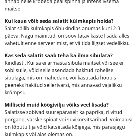
annab neile krõbeda pealispinna ja intensiivsema
maitse.
Kui kaua võib seda salatit külmkapis hoida?
Salat säilib külmkapis õhukindlas anumas kuni 2-3
päeva. Nagu mainitud, on soovitatav kaste lisada alles
vahetult enne serveerimist, et vältida liigset vedelikku.
Kas seda salatit saab teha ka ilma sibulata?
Kindlasti. Kui sa ei armasta sibula maitset või see ei
sobi sulle, võid selle asendada hakitud rohelise
sibulaga, mis on mahedam, või kasutada hoopis
peeneks hakitud sellerivarsi, mis annavad vajalikku
krõmpsu.
Milliseid muid köögivilju võiks veel lisada?
Salatisse sobivad suurepäraselt ka paprika, riivitud
porgand, värske spinat või suvikõrvitsaribad. Võimalusi
on lõputult ja võid katsetada kõigega, mis parasjagu
külmkapis või aias olemas on.