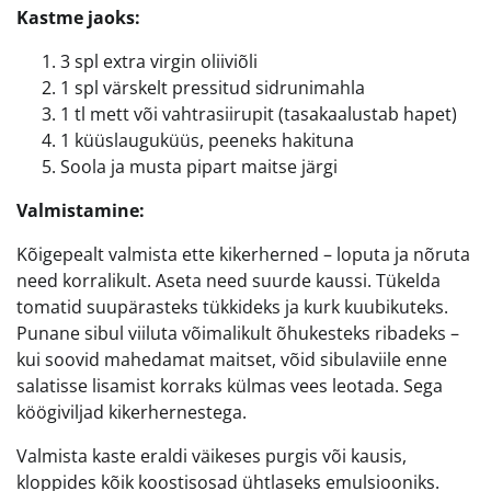
Kastme jaoks:
3 spl extra virgin oliiviõli
1 spl värskelt pressitud sidrunimahla
1 tl mett või vahtrasiirupit (tasakaalustab hapet)
1 küüslauguküüs, peeneks hakituna
Soola ja musta pipart maitse järgi
Valmistamine:
Kõigepealt valmista ette kikerherned – loputa ja nõruta
need korralikult. Aseta need suurde kaussi. Tükelda
tomatid suupärasteks tükkideks ja kurk kuubikuteks.
Punane sibul viiluta võimalikult õhukesteks ribadeks –
kui soovid mahedamat maitset, võid sibulaviile enne
salatisse lisamist korraks külmas vees leotada. Sega
köögiviljad kikerhernestega.
Valmista kaste eraldi väikeses purgis või kausis,
kloppides kõik koostisosad ühtlaseks emulsiooniks.