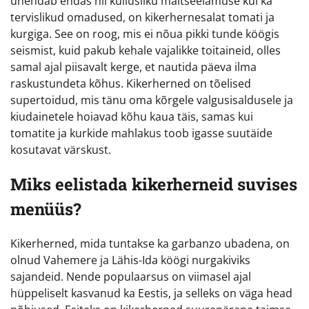
ühendab endas nii küllusliku maitseelamuse kui ka
tervislikud omadused, on kikerhernesalat tomati ja
kurgiga. See on roog, mis ei nõua pikki tunde köögis
seismist, kuid pakub kehale vajalikke toitaineid, olles
samal ajal piisavalt kerge, et nautida päeva ilma
raskustundeta kõhus. Kikerherned on tõelised
supertoidud, mis tänu oma kõrgele valgusisaldusele ja
kiudainetele hoiavad kõhu kaua täis, samas kui
tomatite ja kurkide mahlakus toob igasse suutäide
kosutavat värskust.
Miks eelistada kikerherneid suvises
menüüs?
Kikerherned, mida tuntakse ka garbanzo ubadena, on
olnud Vahemere ja Lähis-Ida köögi nurgakiviks
sajandeid. Nende populaarsus on viimasel ajal
hüppeliselt kasvanud ka Eestis, ja selleks on väga head