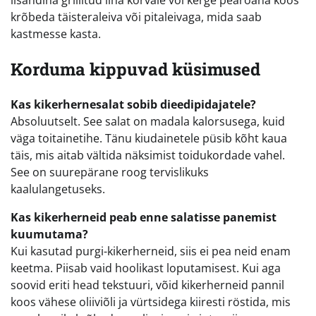
lisandina grillitud liha kõrvale või kerge pearoana koos
krõbeda täisteraleiva või pitaleivaga, mida saab
kastmesse kasta.
Korduma kippuvad küsimused
Kas kikerhernesalat sobib dieedipidajatele?
Absoluutselt. See salat on madala kalorsusega, kuid
väga toitainetihe. Tänu kiudainetele püsib kõht kaua
täis, mis aitab vältida näksimist toidukordade vahel.
See on suurepärane roog tervislikuks
kaalulangetuseks.
Kas kikerherneid peab enne salatisse panemist
kuumutama?
Kui kasutad purgi-kikerherneid, siis ei pea neid enam
keetma. Piisab vaid hoolikast loputamisest. Kui aga
soovid eriti head tekstuuri, võid kikerherneid pannil
koos vähese oliiviõli ja vürtsidega kiiresti röstida, mis