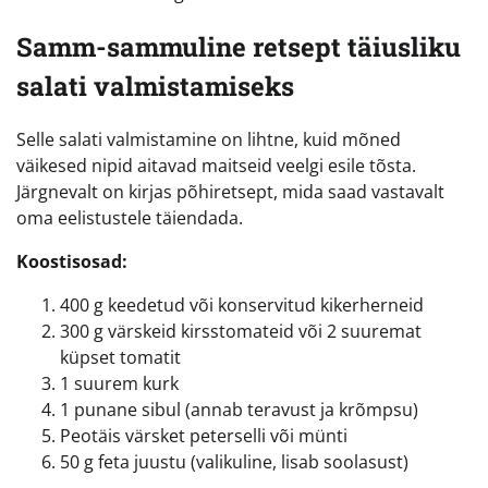
Samm-sammuline retsept täiusliku
salati valmistamiseks
Selle salati valmistamine on lihtne, kuid mõned
väikesed nipid aitavad maitseid veelgi esile tõsta.
Järgnevalt on kirjas põhiretsept, mida saad vastavalt
oma eelistustele täiendada.
Koostisosad:
400 g keedetud või konservitud kikerherneid
300 g värskeid kirsstomateid või 2 suuremat
küpset tomatit
1 suurem kurk
1 punane sibul (annab teravust ja krõmpsu)
Peotäis värsket peterselli või münti
50 g feta juustu (valikuline, lisab soolasust)