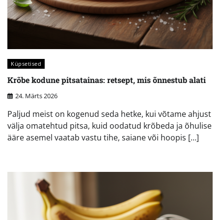
Küpsetised
Krõbe kodune pitsatainas: retsept, mis õnnestub alati
24. Märts 2026
Paljud meist on kogenud seda hetke, kui võtame ahjust
välja omatehtud pitsa, kuid oodatud krõbeda ja õhulise
ääre asemel vaatab vastu tihe, saiane või hoopis […]