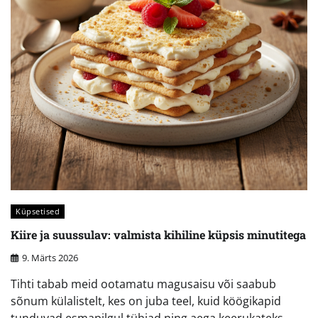
Küpsetised
Kiire ja suussulav: valmista kihiline küpsis minutitega
9. Märts 2026
Tihti tabab meid ootamatu magusaisu või saabub
sõnum külalistelt, kes on juba teel, kuid köögikapid