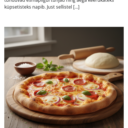
tunduvad esmapilgul tühjad ning aega keerukateks
küpsetisteks napib. Just sellistel […]