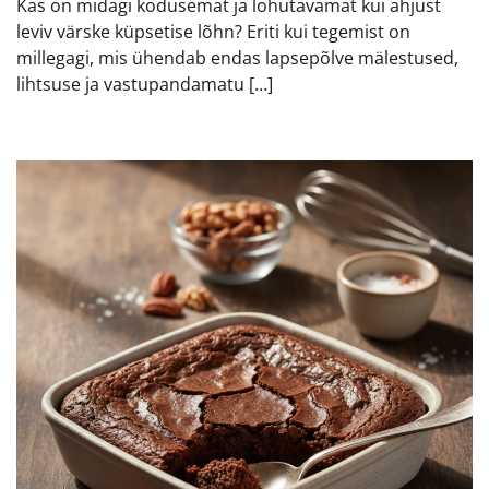
Kas on midagi kodusemat ja lohutavamat kui ahjust
leviv värske küpsetise lõhn? Eriti kui tegemist on
millegagi, mis ühendab endas lapsepõlve mälestused,
lihtsuse ja vastupandamatu […]