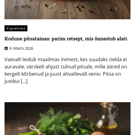
Küpsetised
Kodune pitsatainas: parim retsept, mis õnnestub alati
6. Märts 2026
Vaevalt leidub maailmas inimest, kes suudaks öelda ei
auravale, värskelt ahjust tulnud pitsale, mille ääred on
kergelt kõrbenud ja juust ahvatlevalt veniv. Pitsa on
justkui […]