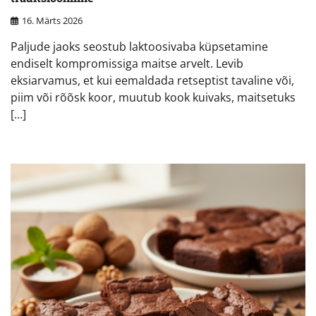
16. Märts 2026
Paljude jaoks seostub laktoosivaba küpsetamine
endiselt kompromissiga maitse arvelt. Levib
eksiarvamus, et kui eemaldada retseptist tavaline või,
piim või rõõsk koor, muutub kook kuivaks, maitsetuks
[…]