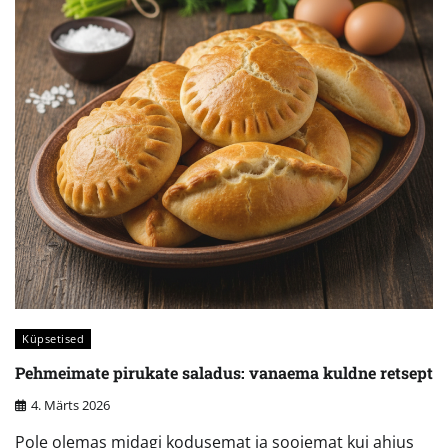
Küpsetised
Pehmeimate pirukate saladus: vanaema kuldne retsept
4. Märts 2026
Pole olemas midagi kodusemat ja soojemat kui ahjus