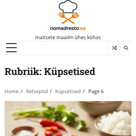
Skip
to
content
maitsete maailm ühes kohas
Rubriik:
Küpsetised
Home
Retseptid
Küpsetised
Page 6