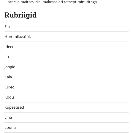
Lihtne ja maitsev riisi-makrasalati retsept minutitega
Rubriigid
Elu
Hommikusöök
Ideed
Ilu
Joogid
Kala
Kiired
Kodu
Küpsetised
Liha
Lõuna