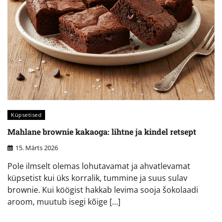
Küpsetised
Mahlane brownie kakaoga: lihtne ja kindel retsept
15. Märts 2026
Pole ilmselt olemas lohutavamat ja ahvatlevamat
küpsetist kui üks korralik, tummine ja suus sulav
brownie. Kui köögist hakkab levima sooja šokolaadi
aroom, muutub isegi kõige […]