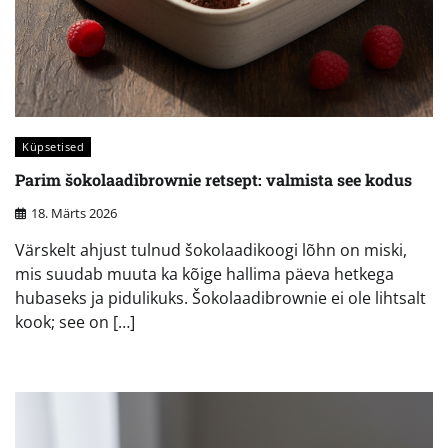
Küpsetised
Parim šokolaadibrownie retsept: valmista see kodus
18. Märts 2026
Värskelt ahjust tulnud šokolaadikoogi lõhn on miski,
mis suudab muuta ka kõige hallima päeva hetkega
hubaseks ja pidulikuks. Šokolaadibrownie ei ole lihtsalt
kook; see on […]