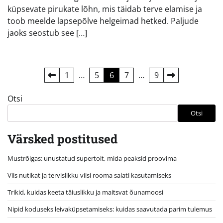
küpsevate pirukate lõhn, mis täidab terve elamise ja
toob meelde lapsepõlve helgeimad hetked. Paljude
jaoks seostub see […]
Postituste
1
…
5
6
7
…
9
leheküljendus
Otsi
Otsi
Värsked postitused
Mustrõigas: unustatud supertoit, mida peaksid proovima
Viis nutikat ja tervislikku viisi rooma salati kasutamiseks
Trikid, kuidas keeta täiuslikku ja maitsvat õunamoosi
Nipid koduseks leivaküpsetamiseks: kuidas saavutada parim tulemus