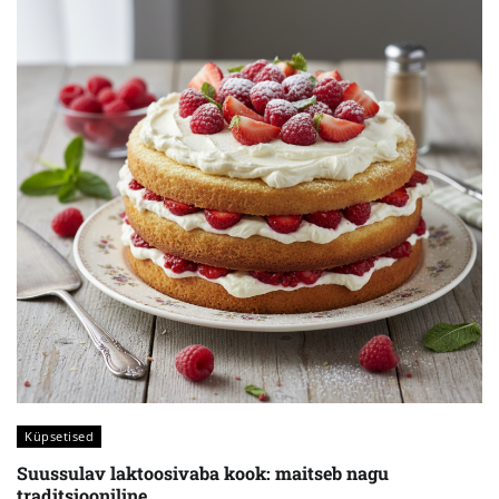
Küpsetised
Suussulav laktoosivaba kook: maitseb nagu
traditsiooniline