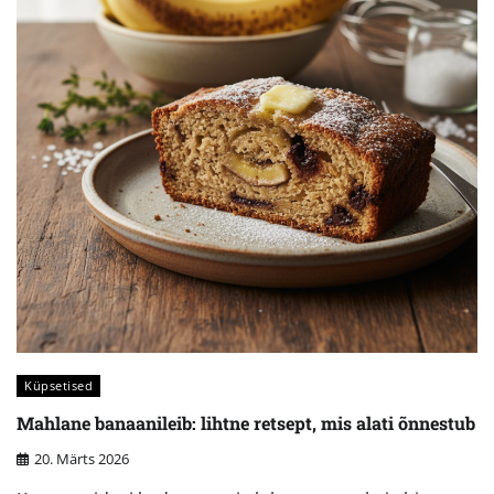
Küpsetised
Mahlane banaanileib: lihtne retsept, mis alati õnnestub
20. Märts 2026