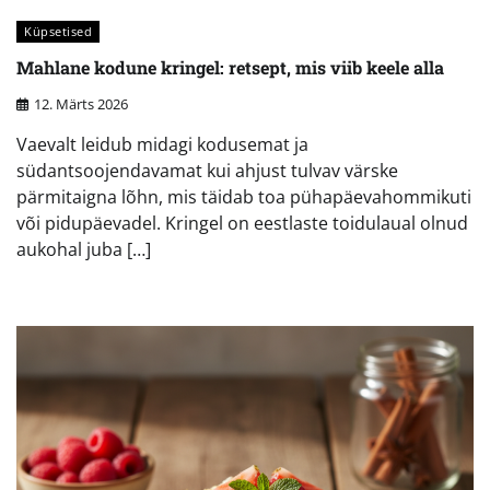
Küpsetised
Mahlane kodune kringel: retsept, mis viib keele alla
12. Märts 2026
Vaevalt leidub midagi kodusemat ja
südantsoojendavamat kui ahjust tulvav värske
pärmitaigna lõhn, mis täidab toa pühapäevahommikuti
või pidupäevadel. Kringel on eestlaste toidulaual olnud
aukohal juba […]