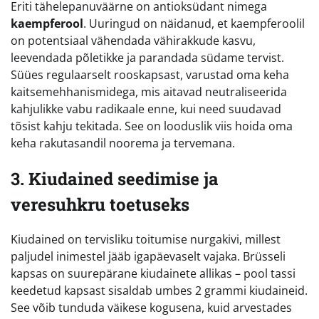
Eriti tähelepanuväärne on antioksüdant nimega
kaempferool
. Uuringud on näidanud, et kaempferoolil
on potentsiaal vähendada vähirakkude kasvu,
leevendada põletikke ja parandada südame tervist.
Süües regulaarselt rooskapsast, varustad oma keha
kaitsemehhanismidega, mis aitavad neutraliseerida
kahjulikke vabu radikaale enne, kui need suudavad
tõsist kahju tekitada. See on looduslik viis hoida oma
keha rakutasandil noorema ja tervemana.
3. Kiudained seedimise ja
veresuhkru toetuseks
Kiudained on tervisliku toitumise nurgakivi, millest
paljudel inimestel jääb igapäevaselt vajaka. Brüsseli
kapsas on suurepärane kiudainete allikas – pool tassi
keedetud kapsast sisaldab umbes 2 grammi kiudaineid.
See võib tunduda väikese kogusena, kuid arvestades