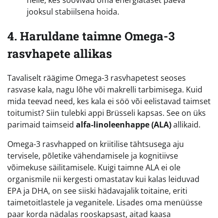
neile, kes soovivad oma energiataset päeva
jooksul stabiilsena hoida.
4. Haruldane taimne Omega-3
rasvhapete allikas
Tavaliselt räägime Omega-3 rasvhapetest seoses
rasvase kala, nagu lõhe või makrelli tarbimisega. Kuid
mida teevad need, kes kala ei söö või eelistavad taimset
toitumist? Siin tulebki appi Brüsseli kapsas. See on üks
parimaid taimseid
alfa-linoleenhappe (ALA)
allikaid.
Omega-3 rasvhapped on kriitilise tähtsusega aju
tervisele, põletike vähendamisele ja kognitiivse
võimekuse säilitamisele. Kuigi taimne ALA ei ole
organismile nii kergesti omastatav kui kalas leiduvad
EPA ja DHA, on see siiski hädavajalik toitaine, eriti
taimetoitlastele ja veganitele. Lisades oma menüüsse
paar korda nädalas rooskapsast, aitad kaasa