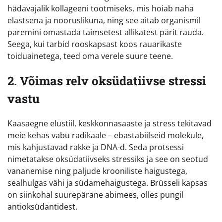
hädavajalik kollageeni tootmiseks, mis hoiab naha
elastsena ja nooruslikuna, ning see aitab organismil
paremini omastada taimsetest allikatest pärit rauda.
Seega, kui tarbid rooskapsast koos rauarikaste
toiduainetega, teed oma verele suure teene.
2. Võimas relv oksüdatiivse stressi
vastu
Kaasaegne elustiil, keskkonnasaaste ja stress tekitavad
meie kehas vabu radikaale – ebastabiilseid molekule,
mis kahjustavad rakke ja DNA-d. Seda protsessi
nimetatakse oksüdatiivseks stressiks ja see on seotud
vananemise ning paljude krooniliste haigustega,
sealhulgas vähi ja südamehaigustega. Brüsseli kapsas
on siinkohal suurepärane abimees, olles pungil
antioksüdantidest.