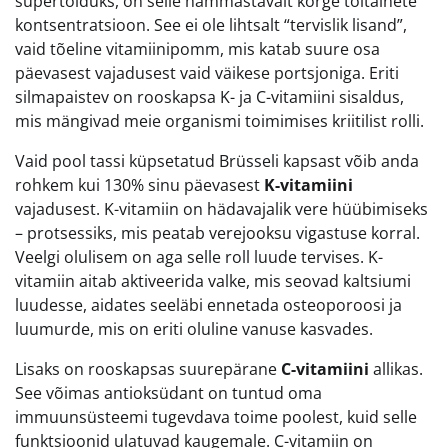
supertoiduks, on selle hämmastavalt kõrge toitainete
kontsentratsioon. See ei ole lihtsalt “tervislik lisand”,
vaid tõeline vitamiinipomm, mis katab suure osa
päevasest vajadusest vaid väikese portsjoniga. Eriti
silmapaistev on rooskapsa K- ja C-vitamiini sisaldus,
mis mängivad meie organismi toimimises kriitilist rolli.
Vaid pool tassi küpsetatud Brüsseli kapsast võib anda
rohkem kui 130% sinu päevasest
K-vitamiini
vajadusest. K-vitamiin on hädavajalik vere hüübimiseks
– protsessiks, mis peatab verejooksu vigastuse korral.
Veelgi olulisem on aga selle roll luude tervises. K-
vitamiin aitab aktiveerida valke, mis seovad kaltsiumi
luudesse, aidates seeläbi ennetada osteoporoosi ja
luumurde, mis on eriti oluline vanuse kasvades.
Lisaks on rooskapsas suurepärane
C-vitamiini
allikas.
See võimas antioksüdant on tuntud oma
immuunsüsteemi tugevdava toime poolest, kuid selle
funktsioonid ulatuvad kaugemale. C-vitamiin on