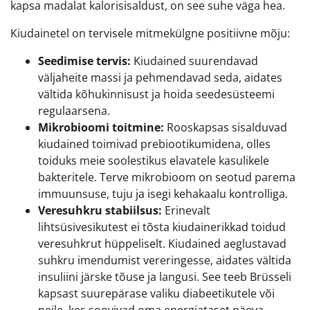
kapsa madalat kalorisisaldust, on see suhe väga hea.
Kiudainetel on tervisele mitmekülgne positiivne mõju:
Seedimise tervis:
Kiudained suurendavad
väljaheite massi ja pehmendavad seda, aidates
vältida kõhukinnisust ja hoida seedesüsteemi
regulaarsena.
Mikrobioomi toitmine:
Rooskapsas sisalduvad
kiudained toimivad prebiootikumidena, olles
toiduks meie soolestikus elavatele kasulikele
bakteritele. Terve mikrobioom on seotud parema
immuunsuse, tuju ja isegi kehakaalu kontrolliga.
Veresuhkru stabiilsus:
Erinevalt
lihtsüsivesikutest ei tõsta kiudainerikkad toidud
veresuhkrut hüppeliselt. Kiudained aeglustavad
suhkru imendumist vereringesse, aidates vältida
insuliini järske tõuse ja langusi. See teeb Brüsseli
kapsast suurepärase valiku diabeetikutele või