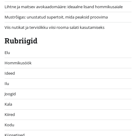
Lihtne ja maitsev avokaadomääre: ideaalne lisand hommikusaiale
Mustrõigas: unustatud supertoit, mida peaksid proovima
Viis nutikat ja tervislikku viisi rooma salati kasutamiseks
Rubriigid
Elu
Hommikusöök
Ideed
Ilu
Joogid
Kala
Kiired
Kodu
Küpsetised