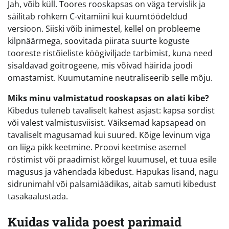
Jah, võib küll. Toores rooskapsas on väga tervislik ja
säilitab rohkem C-vitamiini kui kuumtöödeldud
versioon. Siiski võib inimestel, kellel on probleeme
kilpnäärmega, soovitada piirata suurte koguste
tooreste ristõieliste köögiviljade tarbimist, kuna need
sisaldavad goitrogeene, mis võivad häirida joodi
omastamist. Kuumutamine neutraliseerib selle mõju.
Miks minu valmistatud rooskapsas on alati kibe?
Kibedus tuleneb tavaliselt kahest asjast: kapsa sordist
või valest valmistusviisist. Väiksemad kapsapead on
tavaliselt magusamad kui suured. Kõige levinum viga
on liiga pikk keetmine. Proovi keetmise asemel
röstimist või praadimist kõrgel kuumusel, et tuua esile
magusus ja vähendada kibedust. Hapukas lisand, nagu
sidrunimahl või palsamiäädikas, aitab samuti kibedust
tasakaalustada.
Kuidas valida poest parimaid