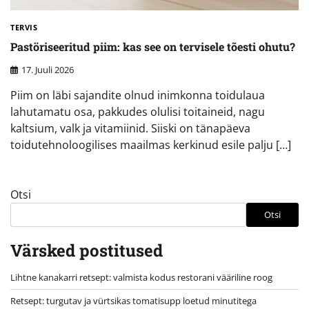
TERVIS
Pastöriseeritud piim: kas see on tervisele tõesti ohutu?
17. Juuli 2026
Piim on läbi sajandite olnud inimkonna toidulaua
lahutamatu osa, pakkudes olulisi toitaineid, nagu
kaltsium, valk ja vitamiinid. Siiski on tänapäeva
toidutehnoloogilises maailmas kerkinud esile palju […]
Otsi
Otsi
Värsked postitused
Lihtne kanakarri retsept: valmista kodus restorani vääriline roog
Retsept: turgutav ja vürtsikas tomatisupp loetud minutitega