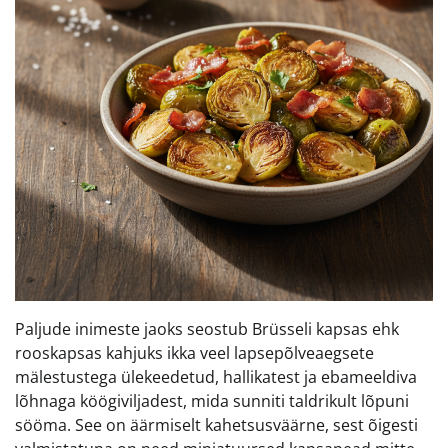
Paljude inimeste jaoks seostub Brüsseli kapsas ehk
rooskapsas kahjuks ikka veel lapsepõlveaegsete
mälestustega ülekeedetud, hallikatest ja ebameeldiva
lõhnaga köögiviljadest, mida sunniti taldrikult lõpuni
sööma. See on äärmiselt kahetsusväärne, sest õigesti