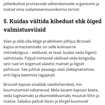
põletikuliste protsesside vähendamisele organismis ja
toetad oma südameveresoonkonna tervist.
5. Kuidas vältida kibedust ehk õiged
valmistusviisid
Viies ja võib-olla kõige praktilisem põhjus Brüsseli
kapsa armastamiseks on selle kulinaarne
mitmekülgsus – eeldusel, et tead, kuidas seda õigesti
valmistada. Paljud inimesed väldivad seda köögivilja,
sest nad on kogenud väävlist maitset ja liigset
pehmust. See juhtub peaaegu alati üleküpsetamise,
eriti liigse keetmise tagajärjel.
Brüsseli kapsas sisaldab väävliühendeid, mis
kuumutamisel vabanevad. Mida kauem kapsast keeta,
seda tugevamaks ja ebameeldivamaks muutub lõhn ja
maitse. Saladus peitub kiires ja kõrgel kuumusel