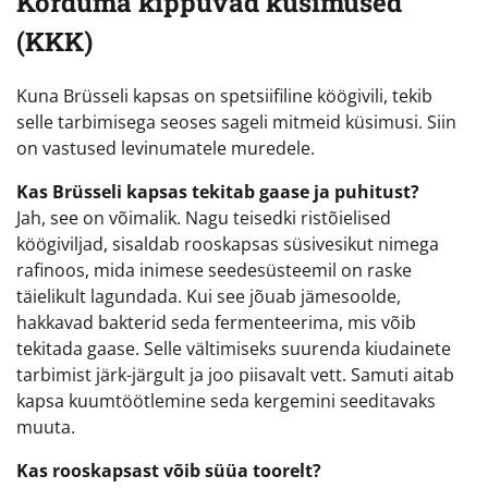
Korduma kippuvad küsimused
(KKK)
Kuna Brüsseli kapsas on spetsiifiline köögivili, tekib
selle tarbimisega seoses sageli mitmeid küsimusi. Siin
on vastused levinumatele muredele.
Kas Brüsseli kapsas tekitab gaase ja puhitust?
Jah, see on võimalik. Nagu teisedki ristõielised
köögiviljad, sisaldab rooskapsas süsivesikut nimega
rafinoos, mida inimese seedesüsteemil on raske
täielikult lagundada. Kui see jõuab jämesoolde,
hakkavad bakterid seda fermenteerima, mis võib
tekitada gaase. Selle vältimiseks suurenda kiudainete
tarbimist järk-järgult ja joo piisavalt vett. Samuti aitab
kapsa kuumtöötlemine seda kergemini seeditavaks
muuta.
Kas rooskapsast võib süüa toorelt?