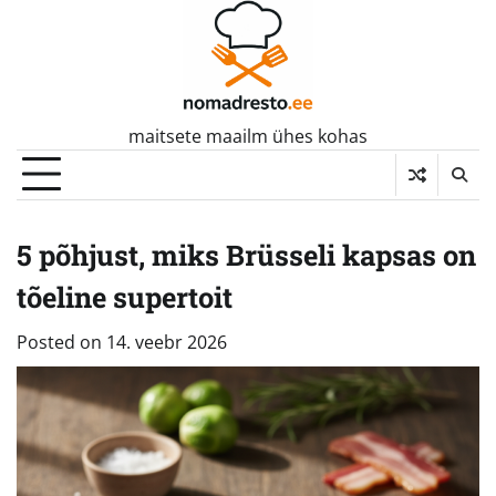
Skip
to
content
maitsete maailm ühes kohas
5 põhjust, miks Brüsseli kapsas on
tõeline supertoit
Posted on
14. veebr 2026