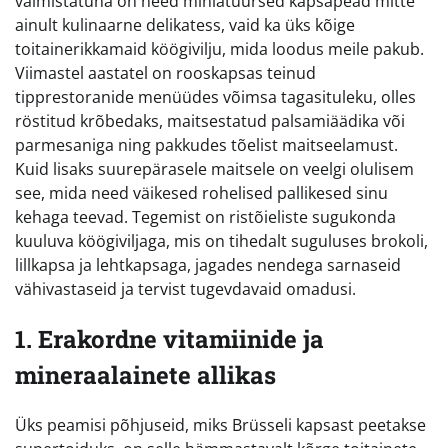
valmistatuna on need miniatuursed kapsapead mitte
ainult kulinaarne delikatess, vaid ka üks kõige
toitainerikkamaid köögivilju, mida loodus meile pakub.
Viimastel aastatel on rooskapsas teinud
tipprestoranide menüüdes võimsa tagasituleku, olles
röstitud krõbedaks, maitsestatud palsamiäädika või
parmesaniga ning pakkudes tõelist maitseelamust.
Kuid lisaks suurepärasele maitsele on veelgi olulisem
see, mida need väikesed rohelised pallikesed sinu
kehaga teevad. Tegemist on ristõieliste sugukonda
kuuluva köögiviljaga, mis on tihedalt suguluses brokoli,
lillkapsa ja lehtkapsaga, jagades nendega sarnaseid
vähivastaseid ja tervist tugevdavaid omadusi.
1. Erakordne vitamiinide ja
mineraalainete allikas
Üks peamisi põhjuseid, miks Brüsseli kapsast peetakse