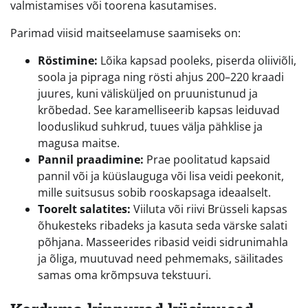
valmistamises või toorena kasutamises.
Parimad viisid maitseelamuse saamiseks on:
Röstimine:
Lõika kapsad pooleks, piserda oliiviõli,
soola ja pipraga ning rösti ahjus 200–220 kraadi
juures, kuni välisküljed on pruunistunud ja
krõbedad. See karamelliseerib kapsas leiduvad
looduslikud suhkrud, tuues välja pähklise ja
magusa maitse.
Pannil praadimine:
Prae poolitatud kapsaid
pannil või ja küüslauguga või lisa veidi peekonit,
mille suitsusus sobib rooskapsaga ideaalselt.
Toorelt salatites:
Viiluta või riivi Brüsseli kapsas
õhukesteks ribadeks ja kasuta seda värske salati
põhjana. Masseerides ribasid veidi sidrunimahla
ja õliga, muutuvad need pehmemaks, säilitades
samas oma krõmpsuva tekstuuri.