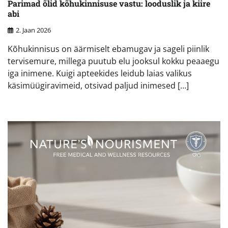
Parimad õlid kõhukinnisuse vastu: looduslik ja kiire
abi
2. Jaan 2026
Kõhukinnisus on äärmiselt ebamugav ja sageli piinlik
tervisemure, millega puutub elu jooksul kokku peaaegu
iga inimene. Kuigi apteekides leidub laias valikus
käsimüügiravimeid, otsivad paljud inimesed […]