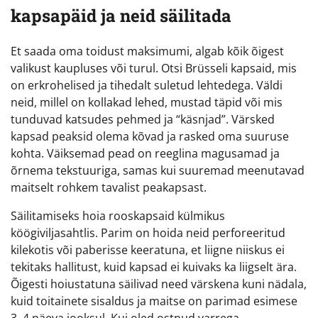
kapsapäid ja neid säilitada
Et saada oma toidust maksimumi, algab kõik õigest
valikust kaupluses või turul. Otsi Brüsseli kapsaid, mis
on erkrohelised ja tihedalt suletud lehtedega. Väldi
neid, millel on kollakad lehed, mustad täpid või mis
tunduvad katsudes pehmed ja “käsnjad”. Värsked
kapsad peaksid olema kõvad ja rasked oma suuruse
kohta. Väiksemad pead on reeglina magusamad ja
õrnema tekstuuriga, samas kui suuremad meenutavad
maitselt rohkem tavalist peakapsast.
Säilitamiseks hoia rooskapsaid külmikus
köögiviljasahtlis. Parim on hoida neid perforeeritud
kilekotis või paberisse keeratuna, et liigne niiskus ei
tekitaks hallitust, kuid kapsad ei kuivaks ka liigselt ära.
Õigesti hoiustatuna säilivad need värskena kuni nädala,
kuid toitainete sisaldus ja maitse on parimad esimese
3–4 päeva jooksul. Kui oled ostnud varrega