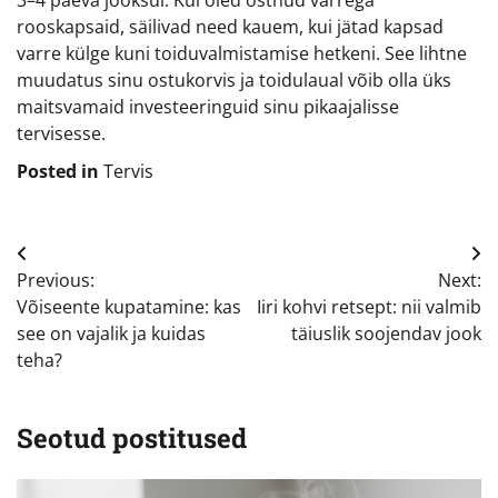
rooskapsaid, säilivad need kauem, kui jätad kapsad
varre külge kuni toiduvalmistamise hetkeni. See lihtne
muudatus sinu ostukorvis ja toidulaual võib olla üks
maitsvamaid investeeringuid sinu pikaajalisse
tervisesse.
Posted in
Tervis
Navigeerimine
Previous:
Next:
Võiseente kupatamine: kas
Iiri kohvi retsept: nii valmib
see on vajalik ja kuidas
täiuslik soojendav jook
teha?
Seotud postitused